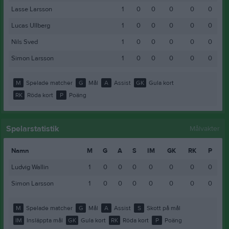
Lasse Larsson
1
0
0
0
0
0
Lucas Ullberg
1
0
0
0
0
0
Nils Sved
1
0
0
0
0
0
Simon Larsson
1
0
0
0
0
0
M
Spelade matcher
G
Mål
A
Assist
GK
Gula kort
RK
Röda kort
P
Poäng
Spelarstatistik
Målvakter
Namn
M
G
A
S
IM
GK
RK
P
Ludvig Wallin
1
0
0
0
0
0
0
0
Simon Larsson
1
0
0
0
0
0
0
0
M
Spelade matcher
G
Mål
A
Assist
S
Skott på mål
IM
Insläppta mål
GK
Gula kort
RK
Röda kort
P
Poäng