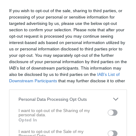
herrarnas div 4, och får prova på kvalet till div 3. Näsviken på
plats två i serien med 39 p och Iggesund på plats tre med 35 p.
If you wish to opt-out of the sale, sharing to third parties, or
processing of your personal or sensitive information for
Det blir aldrig någon större spänning om vilket lag som tar hem
targeted advertising by us, please use the below opt-out
dagens poäng. Tobias Johansson är först att noteras i
section to confirm your selection. Please note that after your
målprotokollet, 1-0, detta i minut 7'. Awet Abisolom gör 2-0 i
opt-out request is processed you may continue seeing
matchminut 26' och Liam Lindqvist-Rinnan gör 3-0 i minut 34'. 3-0
interest-based ads based on personal information utilized by
är ställningen efter 45 minuter och det känns mycket avlägset att
us or personal information disclosed to third parties prior to
Iggesund skulle vända på detta.
your opt-out. You may separately opt-out of the further
disclosure of your personal information by third parties on the
Näsviken backar hem en aning i den andra halvleken och släpper
IAB’s list of downstream participants. This information may
inte igenom gästerna till några farligheter. Matchen slutar 3-0 och
also be disclosed by us to third parties on the
IAB’s List of
Näsviken har ett litet grepp om kvalplatsen i herrarnas div 4.
Downstream Participants
that may further disclose it to other
third parties.
Nikenligan
3p Tobbe Johansson
Personal Data Processing Opt Outs
2p Douglas Hellström
I want to opt-out of the Sharing of my
1p Awet Abisolom
personal data.
Opted In
Spelarstatistik
Utespelare
I want to opt-out of the Sale of my
Personal Data.