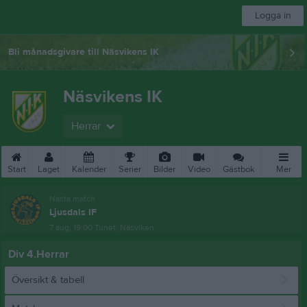
Logga in
Bli månadsgivare till Näsvikens IK
Näsvikens IK
Herrar
Start
Laget
Kalender
Serier
Bilder
Video
Gästbok
Mer
Nästa match
Ljusdals IF
7 aug, 19:00
Tunet, Näsviken
Div 4.Herrar
Översikt & tabell