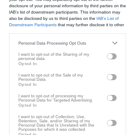
Adam Palmér
disclosure of your personal information by third parties on the
Albin Gunnarsson
IAB’s list of downstream participants. This information may
Alexander Kennerfalk
also be disclosed by us to third parties on the
IAB’s List of
Daniel Ehnblom
Downstream Participants
that may further disclose it to other
Edwin Jensen
third parties.
Elias Körge
Elias Udén Johansson
Personal Data Processing Opt Outs
Elias Widlund
I want to opt-out of the Sharing of my
Emil Blomqvist
personal data.
Hampus Hagstedt
Opted In
Herman Holmén
Idriz Spahiu
I want to opt-out of the Sale of my
Personal Data.
Kim Oskarsson
Opted In
Mohamad Abdulaal
Noah Sporre
I want to opt-out of processing my
Olle Karlsson
Personal Data for Targeted Advertising.
Opted In
Sigge Holm
I want to opt-out of Collection, Use,
Samling:
17.15 i Läckeby, 17.30 på Rasta i Kalmar eller 18.00 på
Retention, Sale, and/or Sharing of my
plats
Personal Data that Is Unrelated with the
Purposes for which it was collected.
Matchstart:
19.00
Opted In