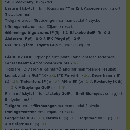
1-6
&
Rockneby IK
(b) -
3-1
!
Bästa
målskytt
hitills i
Högsrums FF
är
Erik Aspegren
som gjort
3
stycken
mål
!
Tidigare
under
försäsongen
har man spelat
4
stycken
träningsmatcher
, med följande resultat:
Glömminge-Algutsrums IF
(5) -
1-2
,
Bäckebo GoIF
(5) -
0-8
,
Alsterbro IF
(6) -
0-0
&
IFK Påryd
(6) -
2-1
!
Man deltog
inte
i
Toyota Cup
denna säsongen!
LÄCKEBY GOIF
ligger på
10
:e
plats
i tabellen! Man
förlorade
senast
hemma
emot
Söderåkra AIK
-
1-2
!
Tidigare
i
Division 6 Kalmar/Öland
har man följande resultat:
Ljungbyholms GoIF
(b) -
2-2
,
IFK Påryd
(h) -
2-2
,
Degerhamns IF
(b) -
2-5
,
Trekantens IF
(h) -
0-1
,
Möre BK
(b) -
2-3
,
Rockneby IK
(h)
-
2-0
&
Mörbylånga GoIF
(b) -
1-6
!
Bästa
målskytt
hitills i
Läckeby GoIF
är
Emil Blomqvist
som gjort
5
stycken
mål
!
Tidigare
under
försäsongen
har man spelat
4
stycken
träningsmatcher
, med följande resultat:
Långemåla IF
(6) -
1-3
,
Skruvs IF
(6) -
1-2
,
Degerhamns IF
(6) -
3-1
&
S:t Sigfrids IF
(6) -
1-6
!