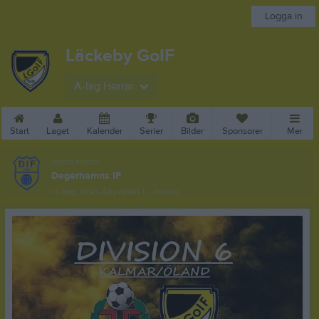
Logga in
Läckeby GoIF
A-lag Herrar
Start
Laget
Kalender
Serier
Bilder
Sponsorer
Mer
Nästa match
Degerhamns IF
13 aug, 18:45
Åbyvallen 1, Läckeby