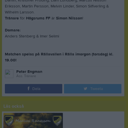
Dahlin, Kristoffer Fröding, Liam Lundberg, Marcus Nilsson
Eriksson, Martin Persson, Melvin Linder, Simon Silfverling &
Wilhelm Larsson.
Tränare
för
Högsrums FF
är
Simon Nilsson
!
Domare:
Anders Stenberg & Imer Selimi
Matchen spelas på Rällavallen i Rälla imorgon (torsdag) kl.
19.00!
Peter Engman
Ass. Tränare
Dela
Tweeta
Läs också