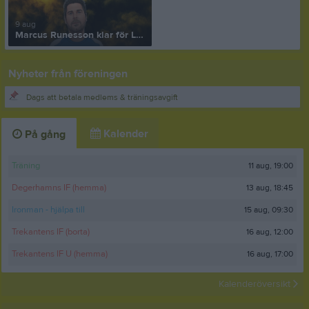
9 aug
Marcus Runesson klar för Läckeby GoIF!
Nyheter från föreningen
Dags att betala medlems & träningsavgift
Kalender
På gång
11 aug, 19:00
Träning
13 aug, 18:45
Degerhamns IF (hemma)
15 aug, 09:30
Ironman - hjälpa till
16 aug, 12:00
Trekantens IF (borta)
16 aug, 17:00
Trekantens IF U (hemma)
Kalenderöversikt