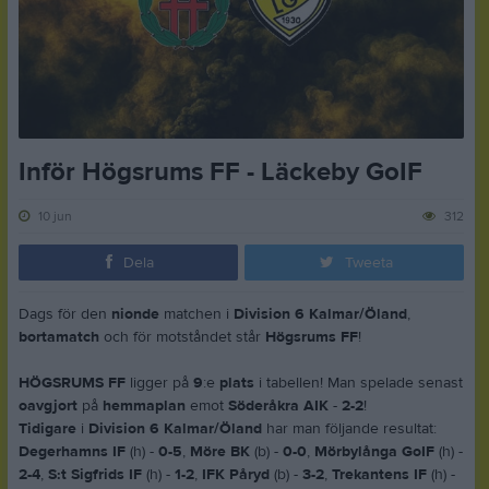
Inför Högsrums FF - Läckeby GoIF
10 jun
312
Dela
Tweeta
Dags för den
nionde
matchen i
Division 6 Kalmar/Öland
,
bortamatch
och för motståndet står
Högsrums FF
!
HÖGSRUMS FF
ligger på
9
:e
plats
i tabellen! Man spelade senast
oavgjort
på
hemmaplan
emot
Söderåkra AIK
-
2-2
!
Tidigare
i
Division 6 Kalmar/Öland
har man följande resultat:
Degerhamns IF
(h) -
0-5
,
Möre BK
(b) -
0-0
,
Mörbylånga GoIF
(h) -
2-4
,
S:t Sigfrids IF
(h) -
1-2
,
IFK Påryd
(b) -
3-2
,
Trekantens IF
(h) -