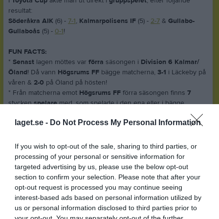
I
Toyota Cup
åkte man ut direkt i
gruppspelet
, efter följande
resultat:
Söderåkra AIK
(6) -
7-1
,
Kalmarpolisens IF
(5) -
2-7
&
Gullabo-
Gullaboås
(5) -
0-1
!
FUN FACTS:
*
Senast
lagen möttes var
förra
säsongen i
Division 6 Kalmar/
Öland
! Då vann
Högsrums FF
bägge matcherna,
3-1
i Läckeby på
våren &
2-0
på Öland på hösten!
* Från matcherna emot
Högsrums FF
förra säsongen finns
7
stycken
spelare
med, som spelade i den ena eller i bägge
matcherna, som också finns med i
Läckeby GoIF
s matchtrupp till
laget.se -
Do Not Process My Personal Information
den här matchen -
Albin Gunnarsson
,
Elias Udén Johansson
,
Hampus Hagstedt
,
Idriz Spahiu
,
Kim Oskarsson
,
Noah Sporre
&
Olle Bjelkendal
+ föreningens
43
årige assisterande tränare
If you wish to opt-out of the sale, sharing to third parties, or
Peter Engman
, som då spelade mittback sista 20-25 minuterna i
processing of your personal or sensitive information for
matchen på höstsäsongen!
targeted advertising by us, please use the below opt-out
section to confirm your selection. Please note that after your
NU KÖR VI!
opt-out request is processed you may continue seeing
interest-based ads based on personal information utilized by
Läckeby GoIF har tagit ut följande spelare:
us or personal information disclosed to third parties prior to
Olle Bjelkendal (mv)
your opt-out. You may separately opt-out of the further