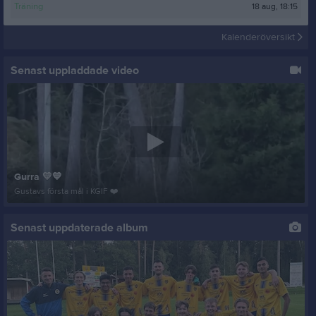
18 aug, 18:15
Träning
Kalenderöversikt
Senast uppladdade video
Gurra 💛💙
Gustavs första mål i KGIF ❤️
Senast uppdaterade album