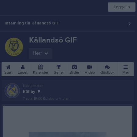
Logga in
Insamling till Kållandsö GIF
Kållandsö GIF
Herr
Start
Laget
Kalender
Serier
Bilder
Video
Gästbok
Mer
Nästa match
Källby IF
7 aug, 19:00
Eolsborg A-plan