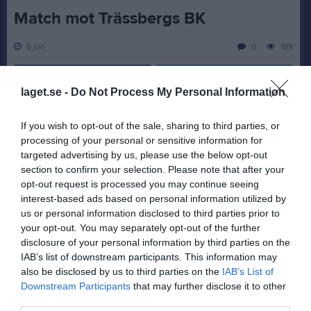
Match mot Trässbergs BK
5 jun
0
189
Dela
Tweeta
laget.se -
Do Not Process My Personal Information
På torsdagen den 4 juni åkte vi till Trässbergsvallen för att möta
Trässberg som i nuläget innehar andraplatsen i serietabellen.
If you wish to opt-out of the sale, sharing to third parties, or
Vi kom till spel denna dag utan våra studenter, STORT grattis till
processing of your personal or sensitive information for
dem.
targeted advertising by us, please use the below opt-out
section to confirm your selection. Please note that after your
Vi startade matchen bra i vårt nya matchställ och gjorde
opt-out request is processed you may continue seeing
strategiskt en mycket bra match i 90 minuter. Hela laget från
interest-based ads based on personal information utilized by
backlinjen upp till anfallet visade kurage och stod upp och
us or personal information disclosed to third parties prior to
hjälpte varandra över hela planen. Motståndarna hade ett visst
your opt-out. You may separately opt-out of the further
bollövertag men vi var hyperfarliga när vi vann tillbaka bollen.
disclosure of your personal information by third parties on the
I minut 30 gör hemmalaget 1-0. En minut senare utökar de
IAB’s list of downstream participants. This information may
ledningen till 2-0. Tung minut för oss, men vi vek inte ned oss
also be disclosed by us to third parties on the
IAB’s List of
utan pushade varandra och jagade för ett reduceringsmål.
Downstream Participants
that may further disclose it to other
third parties.