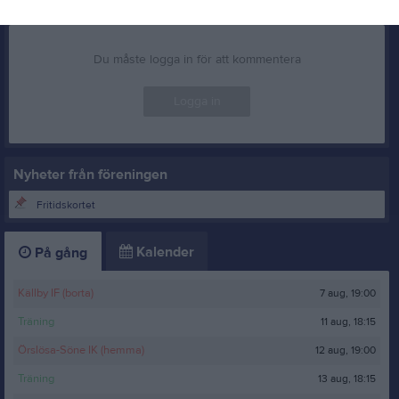
Kommentera
Du måste logga in för att kommentera
Logga in
Nyheter från föreningen
Fritidskortet
Kalender
På gång
7 aug, 19:00
Källby IF (borta)
11 aug, 18:15
Träning
12 aug, 19:00
Örslösa-Söne IK (hemma)
13 aug, 18:15
Träning