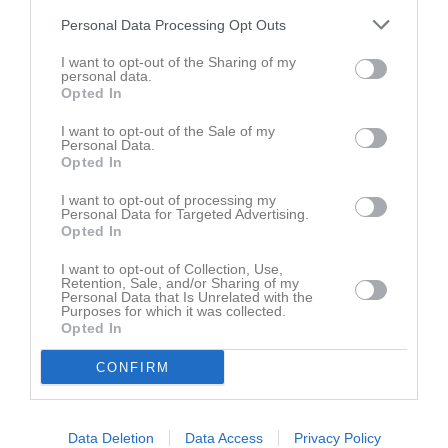
2-0 i paus.
I andra halvlek fortsatte vi spela som ett lag och skapade
Personal Data Processing Opt Outs
halvchanser och riktigt bra chanser för ett reduceringsmål men
I want to opt-out of the Sharing of my
istället tilldelades motståndarna en straff i den 66 minuten.
personal data.
Straffen är bra och otagbart för vår målvakt Kedén. 3-0.
Opted In
Några minuter senare slår Myran en fin boll till brorsan Sixten
som är supersäker när han placerar in reduceringen, 3-1.
I want to opt-out of the Sale of my
Personal Data.
Efter ytterligare några minuter är Isak väldigt nära att göra ännu
Opted In
ett mål för oss men motståndarnas målvakt gör en kvalificerad
räddning.
I want to opt-out of processing my
Personal Data for Targeted Advertising.
Opted In
Stort tack till dagens spelare och de tillresta fansen som stöttade
oss.
I want to opt-out of Collection, Use,
Retention, Sale, and/or Sharing of my
Personal Data that Is Unrelated with the
Purposes for which it was collected.
Opted In
Patrik Arvidsson
Tränare
CONFIRM
Dela
Tweeta
Data Deletion
Data Access
Privacy Policy