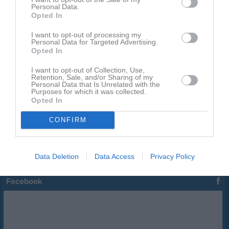
10 aug, 09:00
GRÄSLIGAN
Planeringsmöte
Personal Data.
Opted In
10 aug, 16:30
P 10/11
Träning
10 aug, 17:00
Fotbollsskola 21
Träning
I want to opt-out of processing my
Personal Data for Targeted Advertising.
10 aug, 17:00
Fotbollsskola P/F 20
Träning
Opted In
10 aug, 17:15
F 13/14
Träning
I want to opt-out of Collection, Use,
Retention, Sale, and/or Sharing of my
Personal Data that Is Unrelated with the
Kalenderöversikt
Purposes for which it was collected.
Opted In
KÄLLBY IF A/U LAG
CONFIRM
Truppen
Serier
Data Deletion
Data Access
Privacy Policy
Facebook