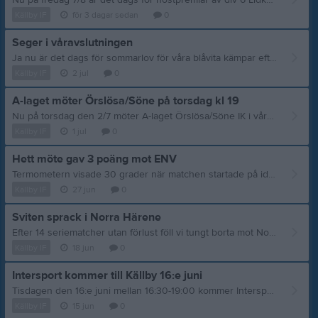
Nu på fredag 7/8 är det dags för höstpremiär av div 6 Lidköping. Detta genom att A-laget gästas av Kållandsö GoIF hemma på Eolsborg kl 19.00. Källby ligger som bekant på andra plats i serien och behöver all stöttning vi kan få! Varmt välkomna till Eolsborg!
Källby IF
för 3 dagar sedan
0
Seger i våravslutningen
Ja nu är det dags för sommarlov för våra blåvita kämpar efter en härlig seger mot ÖSIK med 4-1. Matchfakta Källby IF-ÖSIK 4-1 (2-0) Mål: Emil Andersson, Emil Appelberg, Egzon Restelica, Simon Nordlund. Publik: 118 Vi gör en riktig bra första halvlek där vi dominerar spelet kraftigt och får med oss en tvåmålsledning in i paus.Båda målen kommer efter hörnor där Simons fina vänsterfot slår hörnor mot bortre stolpen som resulterar i mål genom Emil Andersson och Emil Appelberg. Efter paus kommer ÖSIK in i matchen mer och mer och en reducering hänger i luften men det vi blir vi som ökar på till 3-0 genom Egzon fint framspelad av Daniel Lindh. ÖSIK reducerar strax därefter åt men Simon sätter spiken i kistan då han mycket elegant gör 4-1 på frispark. Vi kan konstatera att vi befäster våran topplats i serien och att det kommer att bli en spännande avslutning fram i höst. Höstsäsongen inleds med match hemma mot Kållandsö i början av augusti. Då tar vi nya tag.
Källby IF
2 jul
0
A-laget möter Örslösa/Söne på torsdag kl 19
Nu på torsdag den 2/7 möter A-laget Örslösa/Söne IK i vårens sista hemmamatch. Matchstart kl 19.00 på Eolsborg. Matchen är åter igen viktig i kampen om poängen så därför behöver vi vår trogna publiks stöd! Kiosken är som vanligt öppen! Varmt välkomna!
Källby IF
1 jul
0
Hett möte gav 3 poäng mot ENV
Termometern visade 30 grader när matchen startade på idylliska Edsvallen i Edsvära. Ett brandskattat Källby kom till spel med endast 13 spelare men trots det tog vi en rättvis seger med 2-0 efter en mycket bra genomförd match. Matchfakta ENV-Källby IF 0-2 (0-1) Mål: Egzon Restelica, Andreas Åslund Publik: Runt 100 personer Vi tar ledningen med 1-0 efter en halvtimma. Målet försiggår av ett riktigt fint anfall med både vändningar och djupledspel och ett klassavlslut av Egzon i målvaktens högra hörn. Vackert!. I andra akten är det vi som skapar de bästa chanserna och har bland annat två avslut i ramen. Bollen vill dock inte in och hemmalaget försöker forcera in en kvittering men är aldrig riktigt nära På tilläggstid stänger vi matchen genom årsdebuterande Anders Åslund som sätter tvåan i nättaket efter fint förarbete av Egzon. Det var en imponerande insatt där vi visade en enorm vilja och spelade riktig bra fotboll. Nu ska vi avsluta vårsäsongen hemma mot ÖSIK på torsdag
Källby IF
27 jun
0
Sviten sprack i Norra Härene
Efter 14 seriematcher utan förlust föll vi tungt borta mot Norra Härene. Ett ungdomligt och duktigt hemmalag vann en bra division 6 match med 3-2. Matchfakta Norra Härene BK - Källby IF 3-2 (1-1) Mål: Emil Andersson, Egzon Restelica. Publik: Drygt 100 personer. Första halvlek präglas av högt tempo och målchanserna är jämnt fördelade. Hemmalaget tar ledning i mitten av halvleken när de forcerar in bollen på ett närskott. Kvitteringen kommer i slutskedet när Emil trycker in bollen med bestämdhet i målvaktens högra hörn. I andra akten tar Norra Härene över intativet och går upp till 3-1 ledning. Vi reducerar i slutskedet genom Egzon men vi kommer inte närmare. Norra Härenes unga lag var bra och kan bli farliga framöver. För oss gäller det att ta nya tag borta mot ENV i nästa omgång.
Källby IF
18 jun
0
Intersport kommer till Källby 16:e juni
Tisdagen den 16:e juni mellan 16:30-19:00 kommer Intersport till Eolsborg. Då har alla medlemmar möjlighet att prova och beställa klubbens sortiment av kläder. Varmt välkomna!
Källby IF
15 jun
0