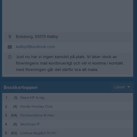
Eolsborg, 53173 Källby
kallbyif@outlook.com
Just nu har vi ingen kanslist på plats. Vi läser dock av
föreningens mail kontinuerligt och vill ni komma i kontakt
med föreningen går det därför bra att maila.
Besökartoppen
Länet
1.
(1)
Skara HF A-lag
2.
(4)
Hovås Hockey Club
3.
(54)
Örslösa-Söne IK Herr
4.
(8)
Skultorps IF
5.
(82)
Lödöse-Nygård 70 HC