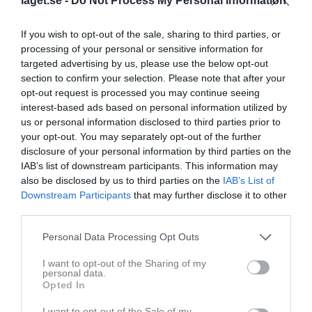
laget.se -
Do Not Process My Personal Information
Senast uppdaterade album
If you wish to opt-out of the sale, sharing to third parties, or
processing of your personal or sensitive information for
targeted advertising by us, please use the below opt-out
section to confirm your selection. Please note that after your
opt-out request is processed you may continue seeing
interest-based ads based on personal information utilized by
90-årsfirande
us or personal information disclosed to third parties prior to
19 bilder
your opt-out. You may separately opt-out of the further
disclosure of your personal information by third parties on the
Kommande matcher
Spelade matcher
IAB’s list of downstream participants. This information may
also be disclosed by us to third parties on the
IAB’s List of
Källby IF
Downstream Participants
that may further disclose it to other
KÄLLBY IF A/U LAG
5 - 1
third parties.
Kållandsö GIF
Personal Data Processing Opt Outs
Visa alla spelade matcher
I want to opt-out of the Sharing of my
personal data.
Kalender
På gång
Opted In
I want to opt-out of the Sale of my