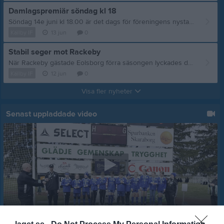
Damlagspremiär söndag kl 18
Söndag 14e juni kl 18.00 är det dags för föreningens nystartade damlag att göra premiär på eolsborg! Detta då vi möter Kållandsö GoIF. Varmt välkomna säger vi till publiken!
Källby IF
13 jun
0
Stabil seger mot Rackeby
När Rackeby gästade Eolsborg förra säsongen lyckades de få med sig en poäng hem genom att spela 1-1. Vi var beredda på en tuff match men det blev en enkel seger med 4-0. Källby IF - Rackeby IK 4-0 (3-0) Mål: Theo Lundqvist 2, Emil Andersson, Hugo Lundqvist Publik: 110 Källby inledde matchen starkt och gör 1-0 genom Theo som på Kurre Hamrin manér snitsar in bollen i mål. Andra målet kommer på hörna genom Emil och innan halvleken är slut har Theo ökat på till 3-0. I inledningen av andra lobbar Hugo in 4-0. Allt efter som halvleken går blir matchen lite avslagen men trots det kontrollerar vi matchbilden och vinner en enkel seger med 4-0. Nu är det en match kvar tills serien vänder och det är på onsdag borta mot ett ungdomligt Norra Härene som har överraskat positivt hittills.
Källby IF
12 jun
0
Visa fler nyheter
Senast uppladdade video