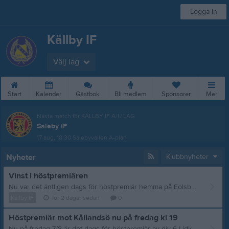
Logga in
Källby IF
Välj lag
Start
Kalender
Gästbok
Bli medlem
Sponsorer
Mer
Nästa match för KÄLLBY IF A/U LAG
Saleby IF
17 aug, 18:30
Salebyvallen A-plan
Nyheter
Klubbnyheter
Vinst i höstpremiären
Nu var det äntligen dags för höstpremiär hemma på Eolsborg. För motståndet stog Kållandsö som avslutade vårsäsongen med två starka segrar mot ENV och Norra Härene så hårt motstånd var att vänta. Det blev en tuff och fysisk match som vi lyckades vinna med 5-1 efter tre sena mål. Källby - Kållandsö 5-1 (1-0) Mål: Emil Käll, Emil Andersson, Eddie Karlsson, Simon Nordlund, Wiggo Rehnström. Publik: 108 Källby tar ledningen med 1-0 efter 10 minuter genom Emil Käll som gör en fiin diagonallöppning och placerar bollen i mål. Halvleken präglas av vi inte får igång passningsspelet på ett bra sätt samtidigt som Kållandsö kontrar farligt vid flera tillfällen. I andra akten är det mycket fysiskt spel och det delas ut både gula och röda kort. Emil Andersson gör 2-0 på ett långskott från 40 meter som går över gästerna målvakt. Gästerna reducerar strax därefter och nu står matchen verkligen och väger. Vi avgör matchen de sista 10 minuterna då vi gör tre mål. Trean gör Eddie på ett närskott. Simon sätter fyran återigen på ett långskott som går över målvakten. Sista målet görs av 15-åriga debutanten Wiggo Rehnström som tar hand om en andra boll och sätter den i mål. Riktigt kul och vilken debut. Det blev som sagt en tuff match och även om inte spelet stämde fullt ut så är det starkt att vinna med 5-1.
Källby IF
för 2 dagar sedan
0
Höstpremiär mot Kållandsö nu på fredag kl 19