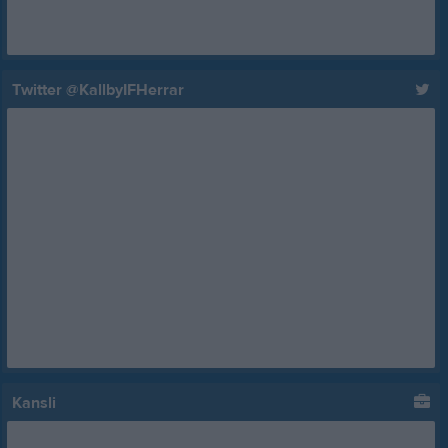
Twitter @KallbyIFHerrar
Kansli