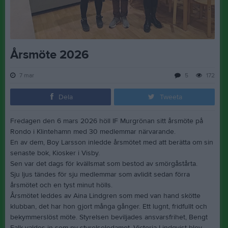
Årsmöte 2026
7 mar
5
172
Dela
Tweeta
Fredagen den 6 mars 2026 höll IF Murgrönan sitt årsmöte på
Rondo i Klintehamn med 30 medlemmar närvarande.
En av dem, Boy Larsson inledde årsmötet med att berätta om sin
senaste bok, Kiosker i Visby.
Sen var det dags för kvällsmat som bestod av smörgåstårta.
Sju ljus tändes för sju medlemmar som avlidit sedan förra
årsmötet och en tyst minut hölls.
Årsmötet leddes av Aina Lindgren som med van hand skötte
klubban, det har hon gjort många gånger. Ett lugnt, fridfullt och
bekymmerslöst möte. Styrelsen beviljades ansvarsfrihet, Bengt
Falk valdes in som ny styrelseledamot, Victoria Lindqvist blev