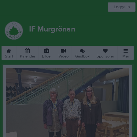
Logga in
IF Murgrönan
Start
Kalender
Bilder
Video
Gästbok
Sponsorer
Mer