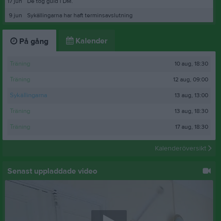
17 jun
De tog guld i DM.
9 jun
Sykällingarna har haft terminsavslutning
Kalender
På gång
10 aug, 18:30
Träning
12 aug, 09:00
Träning
13 aug, 13:00
Sykällingarna
13 aug, 18:30
Träning
17 aug, 18:30
Träning
Kalenderöversikt
Senast uppladdade video