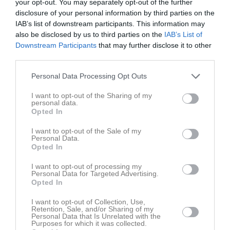
your opt-out. You may separately opt-out of the further
4 aug
3 aug
disclosure of your personal information by third parties on the
Linda tog silver i SM! Nu är det dags för KM.
Guld i SM i Hemse 2026
IAB’s list of downstream participants. This information may
also be disclosed by us to third parties on the
IAB’s List of
5
kommentarer
Downstream Participants
that may further disclose it to other
third parties.
7 mar
Mikael Persson
Stort tack för ett trevligt årsmöte. Hoppas vi kan hitta lite
Personal Data Processing Opt Outs
mer samarbete efter alla årsmöten
I want to opt-out of the Sharing of my
Rapportera
personal data.
Opted In
7 mar
Aina Lindgren
Tack för ett fint årsmöte och stort lycka till med
I want to opt-out of the Sale of my
verksamhetsåret 2026.
Personal Data.
🌷
👍
👏
💪
Opted In
Rapportera
I want to opt-out of processing my
7 mar
Agneta Falk
Personal Data for Targeted Advertising.
Det var fint årsmöte. Hoppas att vi kan få ett fint
Opted In
samarbete framöver.
I want to opt-out of Collection, Use,
Rapportera
Retention, Sale, and/or Sharing of my
Personal Data that Is Unrelated with the
Purposes for which it was collected.
7 mar
Lena Hjorter