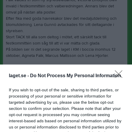
invald i festkommittén och valberedningen. Annars blev det
omval på nästan alla poster.
Efter fika med goda havrekakor blev det medaljutdelning och
blomutdelning. Lena Gunnö avtackades för sitt deltagande i
styrelsen.
Stort TACK till alla som deltog i mötet, ett särskilt tack till
festkommittén som såg till att vi var mätta och glada.
På bilden ser ni det segrande laget i KM i boccia inomhus 12
oktober, Agneta Falk, Marcus Mattsson och Lena Hjorter.
Gunvor Malmros
Sekreterare
laget.se -
Do Not Process My Personal Information
Dela
Tweeta
If you wish to opt-out of the sale, sharing to third parties, or
processing of your personal or sensitive information for
targeted advertising by us, please use the below opt-out
Läs också
section to confirm your selection. Please note that after your
opt-out request is processed you may continue seeing
interest-based ads based on personal information utilized by
us or personal information disclosed to third parties prior to