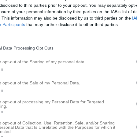
ar med kraftig vind och minst sagt
disclosed to third parties prior to your opt-out. You may separately opt-
Träning
losure of your personal information by third parties on the IAB’s list of
. This information may also be disclosed by us to third parties on the
IA
Ekedalens SK (hemma)
roll defensivt och nosar på mål
Participants
that may further disclose it to other third parties.
i målet behöver inte göra en
K
g av andra hl då vi tappar
ver hela planen. Marios gör sin
l Data Processing Opt Outs
ring vilket känns bra. Fabbe
Nyheter från föreningen
fullständigt och smeker också
29 jun
Vinster i kontantlotteri 20
pen bra och gör goda
o opt-out of the Sharing of my personal data.
25 jun
Kontantlotteri
In
16 jun
Camp-Blåvitt 2026
bra vecka och åka till en härlig
o opt-out of the Sale of my Personal Data.
In
Senast uppladdade video
to opt-out of processing my Personal Data for Targeted
ing.
In
o opt-out of Collection, Use, Retention, Sale, and/or Sharing
ersonal Data that Is Unrelated with the Purposes for which it
Dela på Twitter
lected.
In