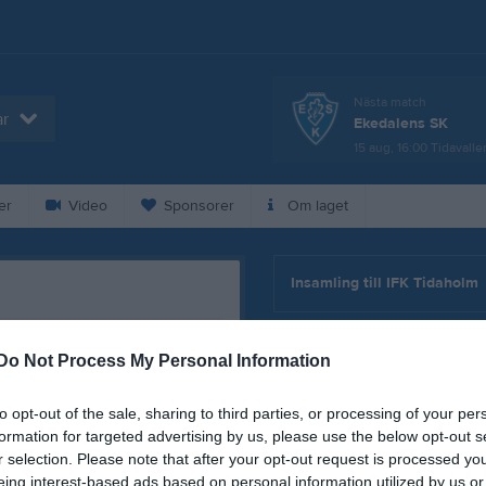
Nästa match
ar
Ekedalens SK
15 aug, 16:00
Tidavalle
er
Video
Sponsorer
Om laget
Insamling till IFK Tidaholm
Dela
Tweeta
Kalend
På gång
Do Not Process My Personal Information
e goda chanser att göra mål första
Träning
jos målvakt gjorde en bra
to opt-out of the sale, sharing to third parties, or processing of your per
ch Hjo var stressade. Matchen
formation for targeted advertising by us, please use the below opt-out s
Träning
r selection. Please note that after your opt-out request is processed y
eing interest-based ads based on personal information utilized by us or
Träning