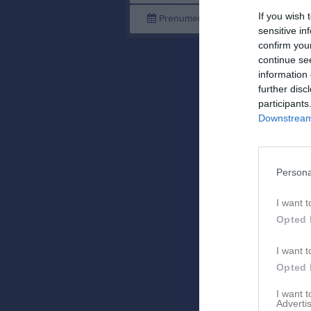
If you wish 
Prenumerera
Skriv ut
sensitive in
confirm you
continue se
information 
further disc
participants
Downstream 
Persona
I want t
Opted 
I want t
Opted 
I want 
Advertis