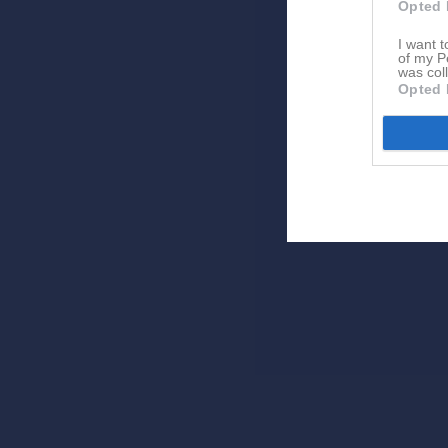
Opted 
I want t
of my P
was col
Opted 