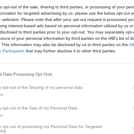
Tis
7
to opt-out of the sale, sharing to third parties, or processing of your per
Ons
8
formation for targeted advertising by us, please use the below opt-out s
Tor
9
r selection. Please note that after your opt-out request is processed y
Fre
10
eing interest-based ads based on personal information utilized by us or
disclosed to third parties prior to your opt-out. You may separately opt-
Lör
11
losure of your personal information by third parties on the IAB’s list of
Sön
12
. This information may also be disclosed by us to third parties on the
IA
Mån
13
Participants
that may further disclose it to other third parties.
Tis
14
Ons
15
18:00
Träning
Herrar
Tor
16
l Data Processing Opt Outs
19:30
o opt-out of the Sharing of my personal data.
In
Fre
17
10:00
Träning
Herrar
Lör
18
o opt-out of the Sale of my Personal Data.
13:30
Träning
Herrar
In
11:30
Sön
19
15:00
18:00
Träning
Herrar
Mån
20
to opt-out of processing my Personal Data for Targeted
ing.
19:15
Träning
P U17