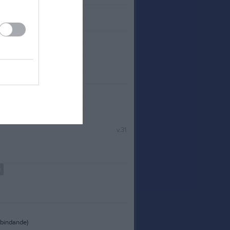
v.31
r
(bindande)