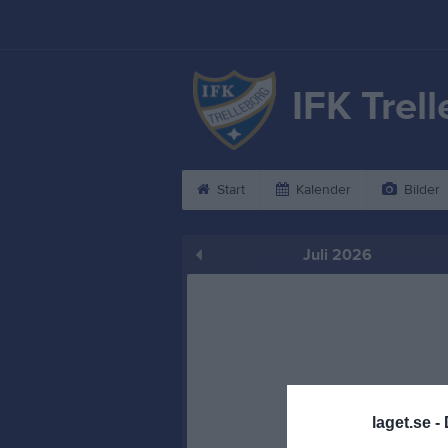
IFK Trel
Start
Kalender
Bilder
Juli 2026
laget.se -