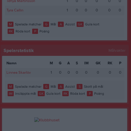
Tehya Martinsson
1
0
0
0
0
0
Tyra Callin
1
0
0
0
0
0
M
Spelade matcher
G
Mål
A
Assist
GK
Gula kort
RK
Röda kort
P
Poäng
Spelarstatistik
Målvakter
Namn
M
G
A
S
IM
GK
RK
P
Linnea Skarlöv
1
0
0
0
0
0
0
0
M
Spelade matcher
G
Mål
A
Assist
S
Skott på mål
IM
Insläppta mål
GK
Gula kort
RK
Röda kort
P
Poäng