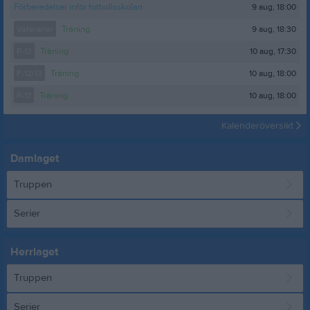
9 aug, 18:00
Förberedelser inför fotbollsskolan
9 aug, 18:30
Veteraner
Träning
10 aug, 17:30
P-13
Träning
10 aug, 18:00
F-12/13
Träning
10 aug, 18:00
P-17
Träning
Kalenderöversikt
Damlaget
Truppen
Serier
Herrlaget
Truppen
Serier