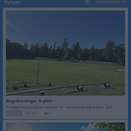
Nyheter
Klubbnyheter
Begränsningar A-plan
Anläggningsgruppen arbetar för närvarande på A-plan. Det ligger dukar utlagda på planen och dessa ska tills vidare ligga kvar. Detta för att få den så bra som möjligt tills höstsäsongen. Spel eller annan aktivitet på de ytor där dukarna ligger är därför inte tillåten. /Styrelsen
Funbo IF
9 jul
0