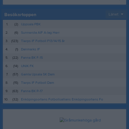
Besökartoppen
Länet
1.
(2)
Uppsala PBK
2.
(6)
Sunnersta AIF A-lag Herr
3.
(123)
Tierps IF Fotboll F13/14/15 år
4.
(1)
Danmarks IF
5.
(22)
Fanna BK F-15
6.
(14)
UNIK FK
7.
(57)
Gamla Upsala SK Dam
8.
(15)
Tierps IF Fotboll Dam
9.
(63)
Fanna BK P-17
10.
(32)
Enköpingsortens Fotbollsallians Enköpingsortens Fo