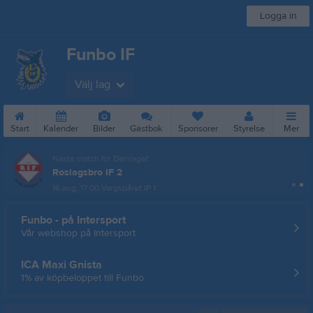
Logga in
Funbo IF
Välj lag
Start
Kalender
Bilder
Gästbok
Sponsorer
Styrelse
Mer
Nästa match för Damlaget
Roslagsbro IF 2
16 aug, 17:00
Vargspåret IP 1
Funbo - på Intersport
Vår webshop på Intersport
ICA Maxi Gnista
1% av köpbeloppet till Funbo