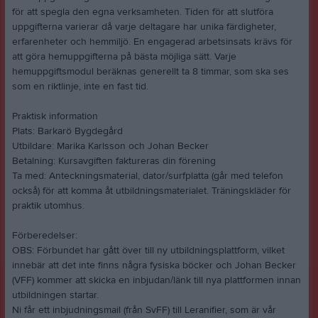
för att spegla den egna verksamheten. Tiden för att slutföra
uppgifterna varierar då varje deltagare har unika färdigheter,
erfarenheter och hemmiljö. En engagerad arbetsinsats krävs för
att göra hemuppgifterna på bästa möjliga sätt. Varje
hemuppgiftsmodul beräknas generellt ta 8 timmar, som ska ses
som en riktlinje, inte en fast tid.
Praktisk information
Plats: Barkarö Bygdegård
Utbildare: Marika Karlsson och Johan Becker
Betalning: Kursavgiften faktureras din förening
Ta med: Anteckningsmaterial, dator/surfplatta (går med telefon
också) för att komma åt utbildningsmaterialet. Träningskläder för
praktik utomhus.
Förberedelser:
OBS: Förbundet har gått över till ny utbildningsplattform, vilket
innebär att det inte finns några fysiska böcker och Johan Becker
(VFF) kommer att skicka en inbjudan/länk till nya plattformen innan
utbildningen startar.
Ni får ett inbjudningsmail (från SvFF) till Leranifier, som är vår