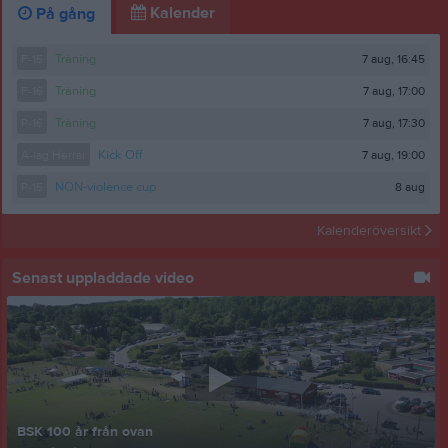
Kalender
På gång
7 aug, 16:45
F-15
Träning
7 aug, 17:00
F-16
Träning
7 aug, 17:30
P-16
Träning
7 aug, 19:00
A-lag Herrar
Kick Off
8 aug
P-15
NON-violence cup
Kalenderöversikt
Senast uppladdade video
BSK 100 år från ovan