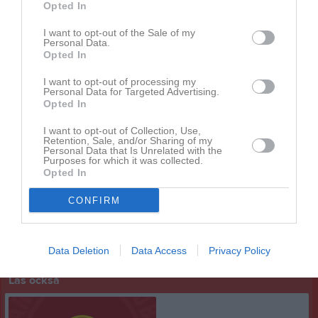
Opted In
En del av Svenska Fotbollförbundet
I want to opt-out of the Sale of my
Personal Data.
VFF-logotyp
Opted In
I want to opt-out of processing my
Personal Data for Targeted Advertising.
Opted In
Direkt 010-476 48 38
I want to opt-out of Collection, Use,
Mobil 072-229 32 42
Retention, Sale, and/or Sharing of my
Personal Data that Is Unrelated with the
Purposes for which it was collected.
E-post: becker@vff.se
Opted In
Mikael Sjöberg
CONFIRM
Kanslist och materialansvarig
Dela
Tweeta
Data Deletion
Data Access
Privacy Policy
Läs också