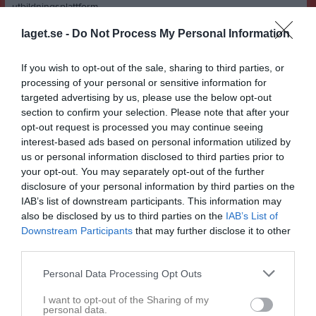
utbildningsplattform.
För att kunna logga in i Learnifier krävs Freja+. Läs mer om hur du
laget.se -
Do Not Process My Personal Information
skaffar Freja+ här: Inloggning med e-ID - Förening och aktiva
If you wish to opt-out of the sale, sharing to third parties, or
processing of your personal or sensitive information for
targeted advertising by us, please use the below opt-out
section to confirm your selection. Please note that after your
opt-out request is processed you may continue seeing
interest-based ads based on personal information utilized by
Med Vänlig Hälsning
us or personal information disclosed to third parties prior to
your opt-out. You may separately opt-out of the further
disclosure of your personal information by third parties on the
IAB’s list of downstream participants. This information may
Johan Becker
also be disclosed by us to third parties on the
IAB’s List of
Downstream Participants
that may further disclose it to other
Fotbollskonsulent
third parties.
Personal Data Processing Opt Outs
I want to opt-out of the Sharing of my
Västmanlands Fotbollförbund
personal data.