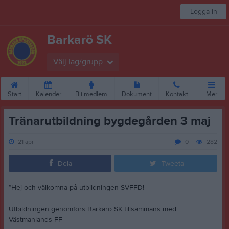
Logga in
Barkarö SK
Välj lag/grupp
Start
Kalender
Bli medlem
Dokument
Kontakt
Mer
Tränarutbildning bygdegården 3 maj
21 apr
0
282
Dela
Tweeta
”Hej och välkomna på utbildningen SVFFD!
Utbildningen genomförs Barkarö SK tillsammans med
Västmanlands FF