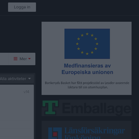
Logga in
Mer
Huvudmeny
Alla aktiviteter
Video
v.14
Sponsorer