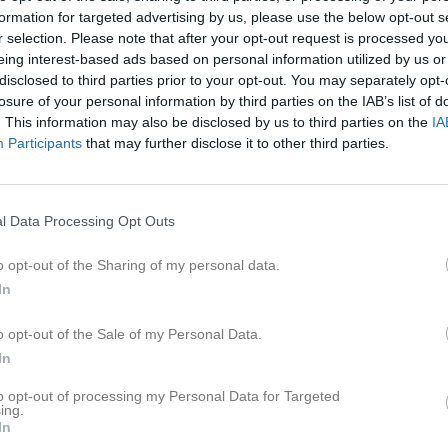
17:30
Träning
Pojkar U16 (2011)
formation for targeted advertising by us, please use the below opt-out s
18:00
17:30
Träningsmatch
Flickor U13 (2014)
r selection. Please note that after your opt-out request is processed y
18:30
18:00
Träning
Flickor U12 (2015)
eing interest-based ads based on personal information utilized by us or
18:45
disclosed to third parties prior to your opt-out. You may separately opt-
18:00
Träning
Herrar Division 2
losure of your personal information by third parties on the IAB’s list of
19:00
19:30
Brahe Basket F09-10 (hemma)
FU18
. This information may also be disclosed by us to third parties on the
IA
19:30
17:00
Träning
Pojkar U11 (2016/2017)
Participants
that may further disclose it to other third parties.
21:30
17:45
Träning
Pojkar U14 (2013)
18:00
19:30
Wetterbygden Stars (hemma)
Pojkar U15 (2012)
19:15
17:00
Träning
Pojkar U14 (2013)
l Data Processing Opt Outs
21:30
17:15
Träning
Flickor U15 (2012/2013)
18:00
18:00
Träning
Pojkar U12 (2015)
o opt-out of the Sharing of my personal data.
18:30
10:00
Träning
Flickor U11 (2016)
In
19:00
11:00
Städning - samla till lagkassan
Flickor U12 (2015)
o opt-out of the Sale of my Personal Data.
11:00
13:00
Bemanna Kiosken Herrar Div.2
Pojkar U13 (2014)
In
16:00
13:15
KFUM Kalmar Basket NIU (hemma)
Herrar Division 2
15:00
14:00
Växjö Ravens (borta)
FU18
to opt-out of processing my Personal Data for Targeted
ing.
15:15
17:00
OBBK (borta)
Herrar Division 2
In
16:00
09:00
Träning
Pojkar 2018