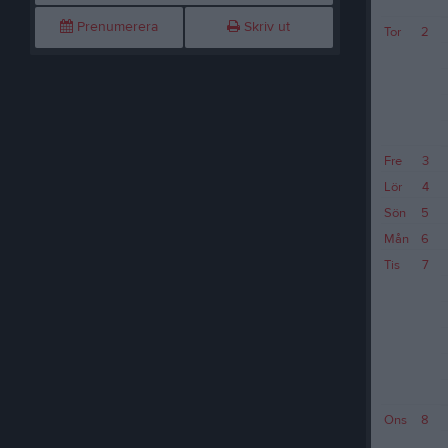
Prenumerera
Skriv ut
Tor
2
Fre
3
Lör
4
Sön
5
Mån
6
Tis
7
Ons
8