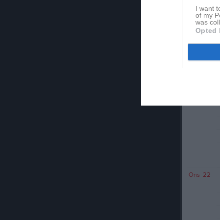
I want t
of my P
was col
Opted 
Mån
20
Tis
21
Ons
22