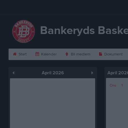
Bankeryds Baske
Start
Kalender
Bli medlem
Dokument
April 2026
April 202
Ons
1