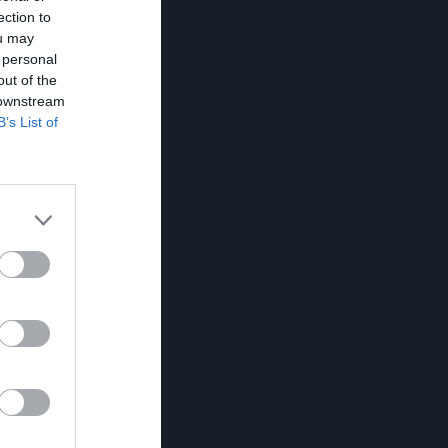
ection to
ou may
 personal
out of the
 downstream
B’s List of