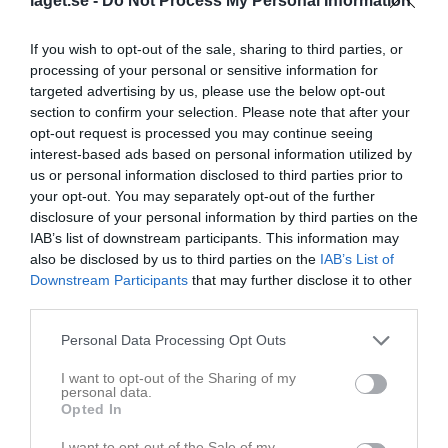
laget.se -
Do Not Process My Personal Information
Känner Johannes väl, både från hans tid här i Forward, och från
hans träningar inom skolans ram. Har också haft en dialog med
If you wish to opt-out of the sale, sharing to third parties, or
Axel Kjäll, och vi tror båda att detta är en bra lösning för
processing of your personal or sensitive information for
Johannes, som jag ser som en spelare med bra
targeted advertising by us, please use the below opt-out
utvecklingsmöjligheter, och som har löpvilliga offensiva kvalitéer,
section to confirm your selection. Please note that after your
samtidigt som han har ett aggressivt försvarsspel.
opt-out request is processed you may continue seeing
interest-based ads based on personal information utilized by
Johannes kommer att vara spelklar till nästa seriematch för BK
us or personal information disclosed to third parties prior to
Forward
your opt-out. You may separately opt-out of the further
disclosure of your personal information by third parties on the
Christer Wikström
IAB’s list of downstream participants. This information may
also be disclosed by us to third parties on the
IAB’s List of
Downstream Participants
that may further disclose it to other
Dela
Tweeta
third parties.
Personal Data Processing Opt Outs
Läs också
I want to opt-out of the Sharing of my
personal data.
Opted In
I want to opt-out of the Sale of my