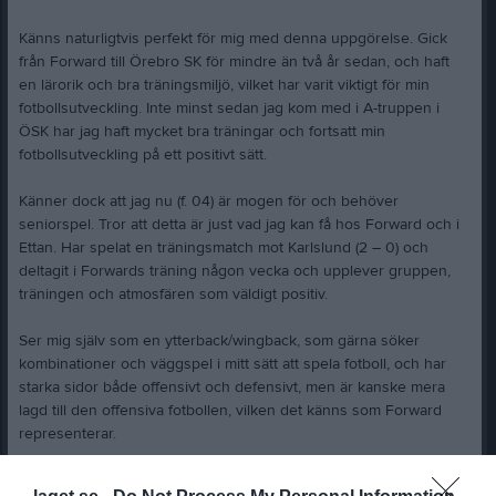
Känns naturligtvis perfekt för mig med denna uppgörelse. Gick
från Forward till Örebro SK för mindre än två år sedan, och haft
en lärorik och bra träningsmiljö, vilket har varit viktigt för min
fotbollsutveckling. Inte minst sedan jag kom med i A-truppen i
ÖSK har jag haft mycket bra träningar och fortsatt min
fotbollsutveckling på ett positivt sätt.
Känner dock att jag nu (f. 04) är mogen för och behöver
seniorspel. Tror att detta är just vad jag kan få hos Forward och i
Ettan. Har spelat en träningsmatch mot Karlslund (2 – 0) och
deltagit i Forwards träning någon vecka och upplever gruppen,
träningen och atmosfären som väldigt positiv.
Ser mig själv som en ytterback/wingback, som gärna söker
kombinationer och väggspel i mitt sätt att spela fotboll, och har
starka sidor både offensivt och defensivt, men är kanske mera
lagd till den offensiva fotbollen, vilken det känns som Forward
representerar.
Rickard Nilsson tränare BK Forward