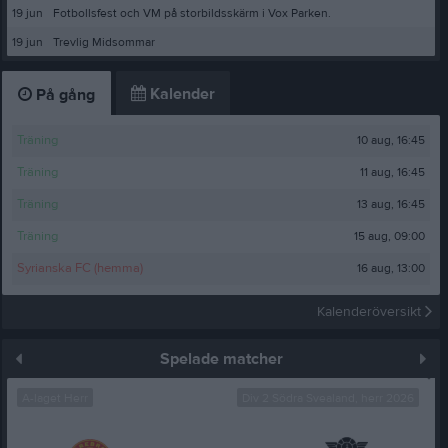
19 jun
Fotbollsfest och VM på storbildsskärm i Vox Parken.
19 jun
Trevlig Midsommar
Kalender
På gång
10 aug, 16:45
Träning
11 aug, 16:45
Träning
13 aug, 16:45
Träning
15 aug, 09:00
Träning
16 aug, 13:00
Syrianska FC (hemma)
Kalenderöversikt
Spelade matcher
A-laget Herr
Div 2 Södra Svealand, herr 2026