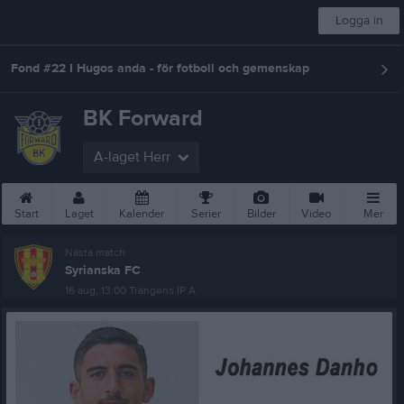
Logga in
Fond #22 I Hugos anda - för fotboll och gemenskap
BK Forward
A-laget Herr
Start
Laget
Kalender
Serier
Bilder
Video
Mer
Nästa match
Syrianska FC
16 aug, 13:00
Trängens IP A