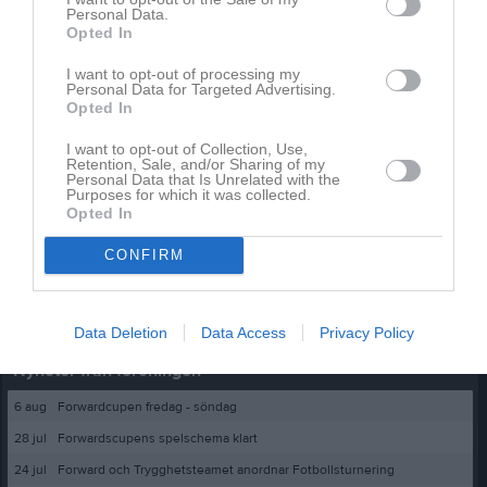
Personal Data.
8 aug
7 aug
Opted In
Lika i derbyt
Derby på Mellringe IP
I want to opt-out of processing my
Personal Data for Targeted Advertising.
Bli månadsgivare till BK Forward
Opted In
I want to opt-out of Collection, Use,
Retention, Sale, and/or Sharing of my
Kommentera
Personal Data that Is Unrelated with the
Purposes for which it was collected.
Opted In
Du måste logga in för att kommentera
CONFIRM
Logga in
Data Deletion
Data Access
Privacy Policy
Nyheter från föreningen
6 aug
Forwardcupen fredag - söndag
28 jul
Forwardscupens spelschema klart
24 jul
Forward och Trygghetsteamet anordnar Fotbollsturnering