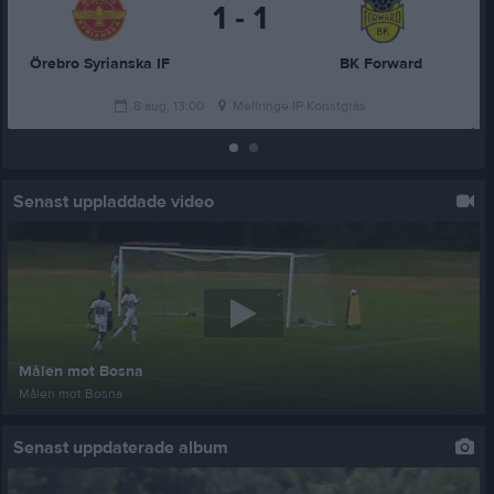
1 - 1
Örebro Syrianska IF
BK Forward
8 aug, 13:00
Mellringe IP Konstgräs
Senast uppladdade video
Målen mot Bosna
Målen mot Bosna
Senast uppdaterade album