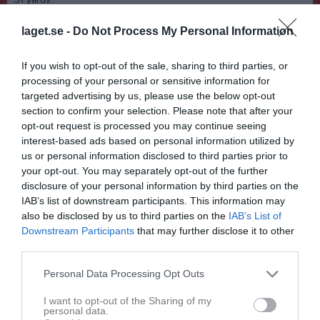
31 yards.
Så ställningen i halvtid var 24-0 till mästarna.
laget.se -
Do Not Process My Personal Information
Efter välbehövlig vila kom Uppsala ut och visade att de minsann
också kan. Efter säsongen snyggaste drive reducerade Uppsala i
If you wish to opt-out of the sale, sharing to third parties, or
den tredje quartern till 6-24. En variation av springspel (Johannes
processing of your personal or sensitive information for
Nilsson) fina passningar av Gustav Bowall och slutligen en
targeted advertising by us, please use the below opt-out
mottagning av Jamal Hussein i Stockholms målområde väckte
section to confirm your selection. Please note that after your
förhoppningar om Uppsalas offensiva spel.
opt-out request is processed you may continue seeing
Någon mer poäng lyckades inte Uppsala göra i matchen medan
interest-based ads based on personal information utilized by
Stockholm gjorde en TD till efter en 1 yards rush av tidgare
us or personal information disclosed to third parties prior to
Uppsala spelaren Joshua Akena samt ytterligare ett fieldgoal.
your opt-out. You may separately opt-out of the further
disclosure of your personal information by third parties on the
Johannes Nilsson gjorde en fantastisk match och sprang för totalt
IAB’s list of downstream participants. This information may
87 yards trots att Stockholm gjorde allt de kunde för att stoppa
also be disclosed by us to third parties on the
IAB’s List of
honom.
Downstream Participants
that may further disclose it to other
Även om siffrorna var sämre för Uppsalas del än förra veckans (0-
third parties.
20), så visade Uppsala upp ett bredare register i den här
matchen.
Personal Data Processing Opt Outs
Det lovar gott inför nästa viktiga match, lördag den 25 juni, då
Örebro Black Knights kommer till Uppsala och det ska avgöras
I want to opt-out of the Sharing of my
personal data.
vilket lag som kommer trea i serien.