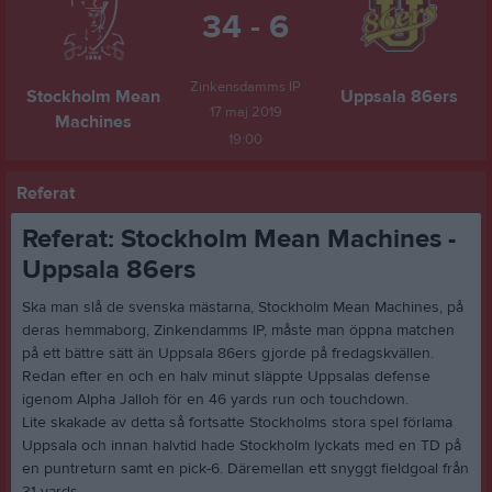
34 - 6
Zinkensdamms IP
Stockholm Mean
Uppsala 86ers
17 maj 2019
Machines
19:00
Referat
Referat: Stockholm Mean Machines -
Uppsala 86ers
Ska man slå de svenska mästarna, Stockholm Mean Machines, på
deras hemmaborg, Zinkendamms IP, måste man öppna matchen
på ett bättre sätt än Uppsala 86ers gjorde på fredagskvällen.
Redan efter en och en halv minut släppte Uppsalas defense
igenom Alpha Jalloh för en 46 yards run och touchdown.
Lite skakade av detta så fortsatte Stockholms stora spel förlama
Uppsala och innan halvtid hade Stockholm lyckats med en TD på
en puntreturn samt en pick-6. Däremellan ett snyggt fieldgoal från