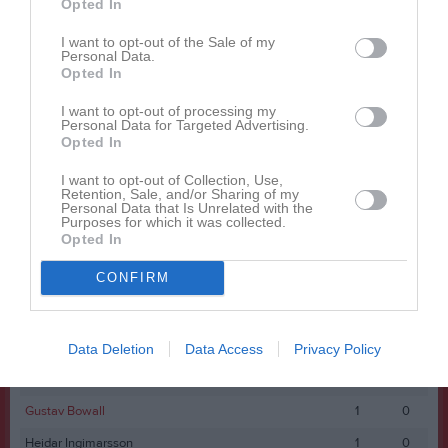
Opted In
Här är matchstatistiken.
I want to opt-out of the Sale of my
Och här kan du se hela matchen i repris.
Personal Data.
Opted In
Spelarstatistik
I want to opt-out of processing my
Utespelare
Personal Data for Targeted Advertising.
Opted In
Namn
M
P
I want to opt-out of Collection, Use,
Jamal Yusuf
1
6
Retention, Sale, and/or Sharing of my
Personal Data that Is Unrelated with the
Andreas Lundström
1
0
Purposes for which it was collected.
Opted In
Daniel Lindfors
1
0
CONFIRM
David Nordberg
1
0
Dennis Brown
1
0
Fabian Söderberg
1
0
Data Deletion
Data Access
Privacy Policy
Filip Palmqvist
1
0
Gustav Bowall
1
0
Heidar Ingimarsson
1
0