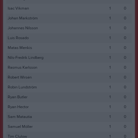
Isac Vikman
1
0
Johan Markström
1
0
Johannes Nilsson
1
0
Luis Rosado
1
0
Matas Menkis
1
0
Nils-Fredrik Lindberg
1
0
Rasmus Karlsson
1
0
Robert Wirsén
1
0
Robin Lundström
1
0
Ryan Butler
1
0
Ryan Hector
1
0
Sam Matautia
1
0
Samuel Möller
1
0
Tim Clulow
1
0