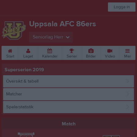
Logga in
Uppsala AFC 86ers
Seniorlag Herr
Start
Laget
Kalender
Serier
Bilder
Video
Mer
Superserien 2019
Översikt & tabell
Matcher
Spelarstatistik
Match