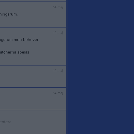
14 maj
dningsrum.
14 maj
dningsrum men behöver
matcherna spelas
14 maj
14 maj
entera