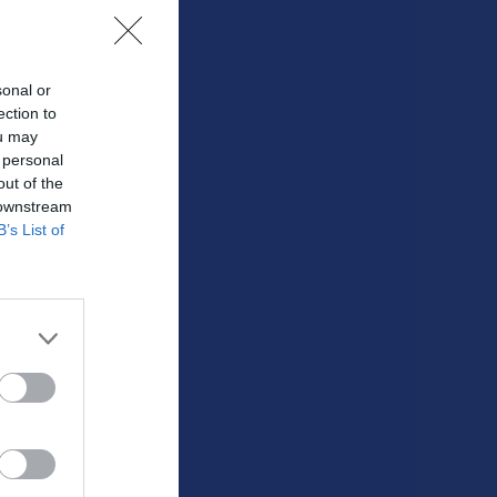
sonal or
ection to
ou may
 personal
out of the
 downstream
B’s List of
Klubbkväll i kväll på Vedby IP och VR shopen öppnar igen!