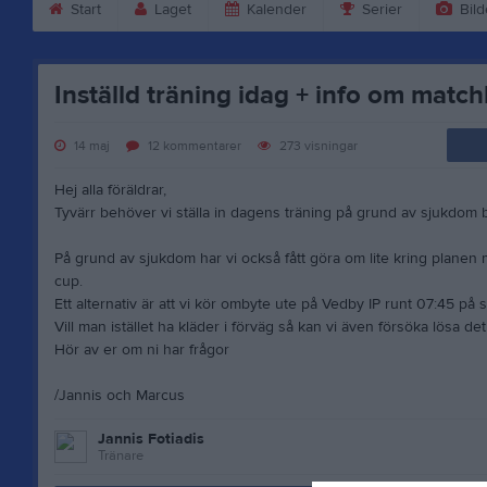
Start
Laget
Kalender
Serier
Bild
Inställd träning idag + info om match
14 maj
12
kommentarer
273
visningar
Hej alla föräldrar,
Tyvärr behöver vi ställa in dagens träning på grund av sjukdom 
På grund av sjukdom har vi också fått göra om lite kring planen
cup.
Ett alternativ är att vi kör ombyte ute på Vedby IP runt 07:45 på 
Vill man istället ha kläder i förväg så kan vi även försöka lösa det
Hör av er om ni har frågor
/Jannis och Marcus
Jannis Fotiadis
Tränare