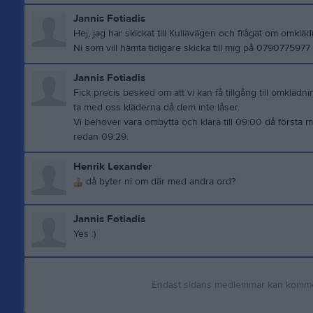
Jannis Fotiadis
Hej, jag har skickat till Kullavägen och frågat om omklä
Ni som vill hämta tidigare skicka till mig på 0790775977
Jannis Fotiadis
Fick precis besked om att vi kan få tillgång till omklä
ta med oss kläderna då dem inte låser.
Vi behöver vara ombytta och klara till 09:00 då första 
redan 09:29.
Henrik Lexander
då byter ni om där med andra ord?
Jannis Fotiadis
Yes :)
Endast sidans medlemmar kan komm