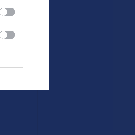
klipp
um