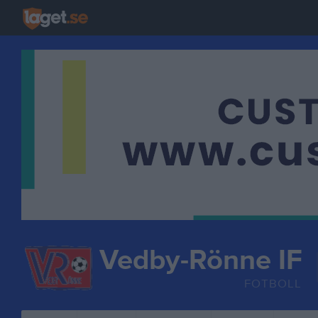
Vedby-Rönne IF
FOTBOLL