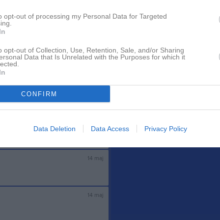
Ingen video uppladdad
14 maj
Logga in och ladda upp ert första 
to opt-out of processing my Personal Data for Targeted
ing.
In
Senast uppdaterade alb
14 maj
o opt-out of Collection, Use, Retention, Sale, and/or Sharing
ersonal Data that Is Unrelated with the Purposes for which it
t, men då vet jag
lected.
In
14 maj
CONFIRM
ommer och träffa?
Våren 2025 matcher
14 maj
2 bilder
Data Deletion
Data Access
Privacy Policy
me? :-)
14 maj
14 maj