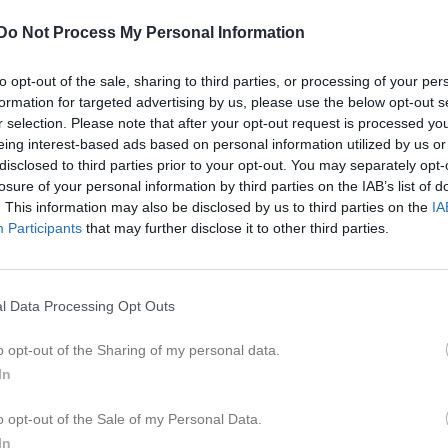
Dela på Twitter
Do Not Process My Personal Information
to opt-out of the sale, sharing to third parties, or processing of your per
formation for targeted advertising by us, please use the below opt-out s
r selection. Please note that after your opt-out request is processed y
eing interest-based ads based on personal information utilized by us or
disclosed to third parties prior to your opt-out. You may separately opt-
losure of your personal information by third parties on the IAB’s list of
Nyheter från föreningen
. This information may also be disclosed by us to third parties on the
IA
Participants
that may further disclose it to other third parties.
22 jun
El
Senast uppladdade video
l Data Processing Opt Outs
14 maj
o opt-out of the Sharing of my personal data.
In
14 maj
nch. Bara till att
o opt-out of the Sale of my Personal Data.
In