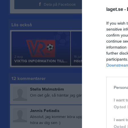
Dela på Facebook
laget.se -
If you wish 
Läs också
sensitive in
confirm you
continue se
information 
further disc
2 aug
16 jul
participants
VIKTIG INFORMATION TILL FÖRÄLDRAR
Höstsäsongen 2026
Downstream 
12
kommentarer
Persona
Stella Malmström
Om det går, så hämtar jag gärna kläderna innan :)
I want t
Opted 
Jannis Fotiadis
Absolut, jag kommer köra upp och hämta kläderna runt lu
I want t
höra av dig sen :)
Opted 