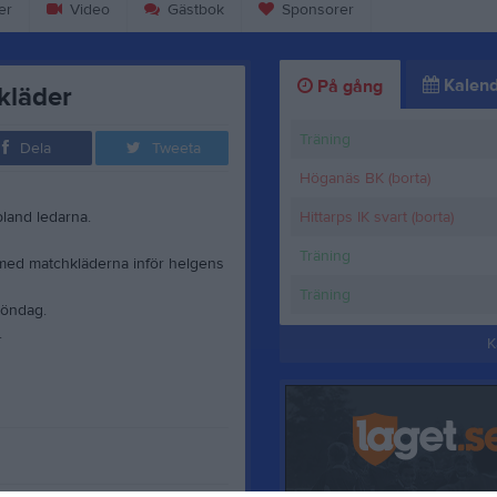
er
Video
Gästbok
Sponsorer
Kalend
På gång
kläder
Träning
Dela
Tweeta
Höganäs BK (borta)
bland ledarna.
Hittarps IK svart (borta)
Träning
 med matchkläderna inför helgens
Träning
söndag.
.
K