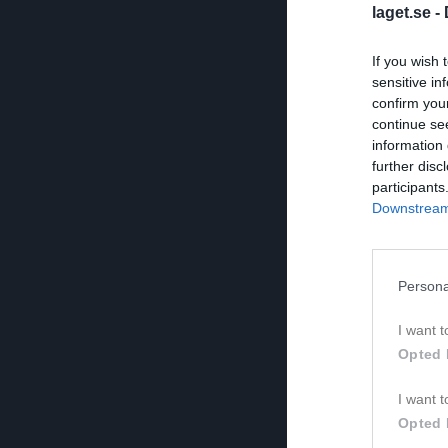
laget.se -
If you wish 
sensitive in
confirm you
continue se
information 
further disc
participants
Downstream 
Persona
I want t
Opted 
I want t
Opted 