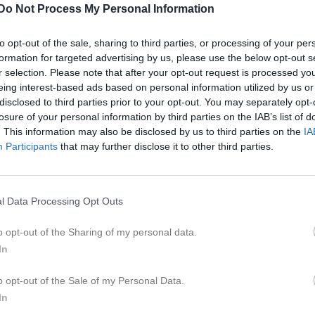
19:00
Do Not Process My Personal Information
17:30
Träning
P8-9 (2017-2018)
Tis
9
20:00
17:30
Träning
F10 (2015-2018)
to opt-out of the sale, sharing to third parties, or processing of your per
18:45
19:00
Träning
Herr
formation for targeted advertising by us, please use the below opt-out s
18:30
17:30
Träning
P10 (2016)
Ons
10
r selection. Please note that after your opt-out request is processed y
20:00
19:00
Träning
Herr
Tor
11
eing interest-based ads based on personal information utilized by us or
18:30
17:30
Träning
F10 (2015-2018)
disclosed to third parties prior to your opt-out. You may separately opt-
Fre
12
20:00
losure of your personal information by third parties on the IAB’s list of
12:15
Poolspel Ilanda IP
P8-9 (2017-2018)
Lör
13
. This information may also be disclosed by us to third parties on the
IA
18:30
13:00
Säffle SK 2 (hemma)
Herr
Participants
that may further disclose it to other third parties.
15:30
13:00
IFK Skoghall vit (hemma)
P8-9 (2017-20
15:00
15:00
Norrstrands IF röd 1 (borta)
P8-9 (2017-2
15:00
10:00
Träning
Fotbollskul (2021-2022)
Sön
14
l Data Processing Opt Outs
17:00
10:00
Träning
Fotbollskul P/F6-7 (2019-2020)
11:00
10:45
Poolspel Ängevi **** ÄNDRAD SAMLING
o opt-out of the Sharing of my personal data.
P8-9 (2017-2018)
11:00
11:30
FBK Karlstad svart (borta)
P8-9 (2017-2
In
14:45
12:30
Forshaga IF nord (hemma)
P8-9 (2017-
13:30
o opt-out of the Sale of my Personal Data.
14:00
Villastadens IF 2 (hemma)
Herr
In
14:30
14:00
Rävåsens IK Karlskoga röd (borta)
F10 