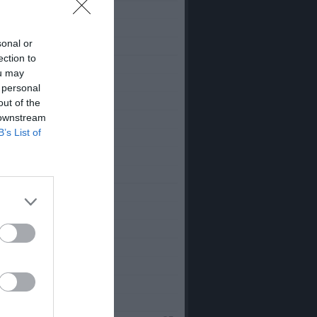
sonal or
ection to
ou may
 personal
out of the
 downstream
B’s List of
18)
018)
STID*****
018)
2018)
(2015-2018)