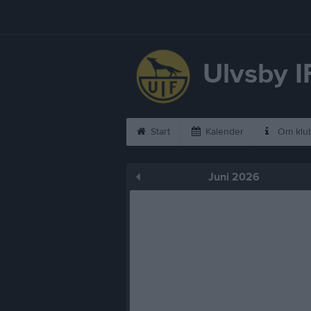
Ulvsby I
Start
Kalender
Om klu
Juni 2026