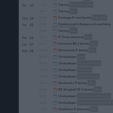
18:30
17:30
Träning
P8-9 (2017-2018)
Tis
23
21:00
19:00
Träning
Herr
18:45
19:00
Forshaga IF nord (borta)
P10 (2016)
Ons
24
20:00
17:30
Föräldramatch,Burgare och poolhäng
Tor
25
P8-9 (2017-2018)
20:00
19:00
Träning
Herr
18:45
19:00
IF Örnen (hemma)
Herr
Fre
26
20:00
14:00
Immetorp BK 2 (borta)
Herr
Lör
27
21:00
00:00
Norrstrands IF (borta)
Dam
Sön
28
16:00
09:30
Ulvsbydagen
Herr
02:00
09:30
Ulvsbydagen
P8-9 (2017-2018)
13:30
09:30
Ulvsbydagen
P10 (2016)
13:30
09:30
Ulvsbydagen
F10 (2015-2018)
13:30
10:30
Nordmarks IF (borta)
Dam
13:30
10:30
IFK Skoghall DF X (borta)
Dam
12:30
12:30
Ulvsbydagen
Fotbollskul (2021-2022)
12:30
12:30
Ulvsbydagen
Fotbollskul P/F6-7 (2019-
13:30
12:30
Skattkärrs IF (hemma)
Dam