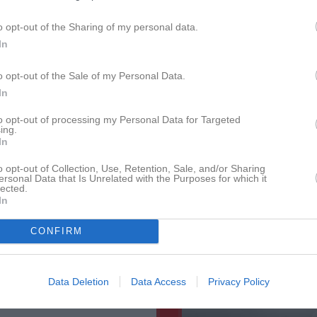
Dela
Tweeta
o opt-out of the Sharing of my personal data.
In
l kommunikation mellan aktiva,
Senast uppladdade video
o opt-out of the Sale of my Personal Data.
In
ing gruppen finns ett antal
to opt-out of processing my Personal Data for Targeted
ing.
In
o opt-out of Collection, Use, Retention, Sale, and/or Sharing
Ingen video uppladdad
ersonal Data that Is Unrelated with the Purposes for which it
lected.
Logga in och ladda upp ert första 
In
gs till via Serier medan träningar
Senast uppdaterade alb
CONFIRM
att nya nyheter läggs till
Data Deletion
Data Access
Privacy Policy