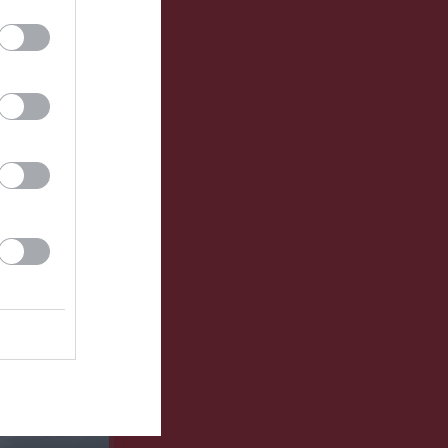
klipp
um