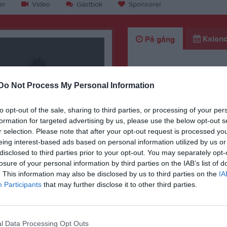
er
Video
Gästbok
Sponsorer
Kalend
På gång
Inga kommande akti
Do Not Process My Personal Information
K
to opt-out of the sale, sharing to third parties, or processing of your per
formation for targeted advertising by us, please use the below opt-out s
r selection. Please note that after your opt-out request is processed y
eing interest-based ads based on personal information utilized by us or
disclosed to third parties prior to your opt-out. You may separately opt-
losure of your personal information by third parties on the IAB’s list of
. This information may also be disclosed by us to third parties on the
IA
Participants
that may further disclose it to other third parties.
tig information!
l Data Processing Opt Outs