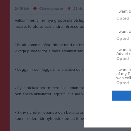
19 feb
0
kommentarer
23
visningar
I want t
Opted 
Välkommen till er nya gruppsida på laget.se! Den blir central i al
ledare, föräldrar och andra intresserade.
I want t
Opted 
För att komma igång direkt med en bra kommunikation i och omkr
I want 
viktiga punkter för sidans administratör:
Advertis
Opted 
• Logga in och lägga till alla aktiva och ledare under Medlemmar.
I want t
of my P
was col
Opted 
• Fylla på kalendern med alla inplanerade aktiviteter. Matcher läg
och andra aktiviteter läggs till via Aktiviteter.
• Skriv nyheter löpande och berätta om verksamheten. I takt med 
kommer den här nyhetstexten att försvinna.