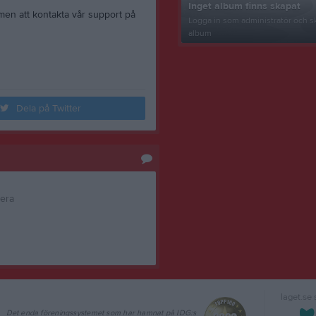
Inget album finns skapat
men att kontakta vår support på
Logga in som administratör och sk
album
Dela på Twitter
tera
laget.se
Det enda föreningssystemet som har hamnat på IDG:s