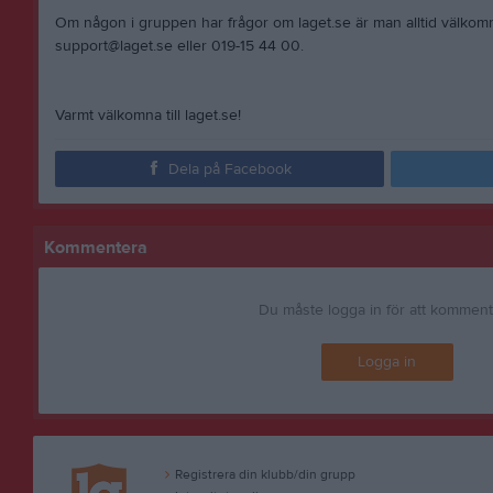
Om någon i gruppen har frågor om laget.se är man alltid välkom
support@laget.se eller 019-15 44 00.
Varmt välkomna till laget.se!
Dela på Facebook
Kommentera
Du måste logga in för att kommen
Logga in
Registrera din klubb/din grupp