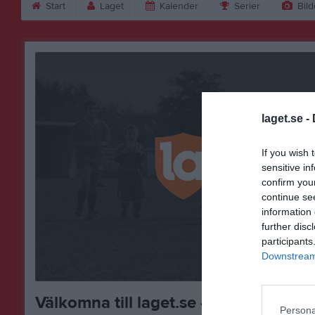
Start
Laget
Kalender
Serier
Bild
laget.se -
If you wish 
sensitive in
confirm you
continue se
information 
further disc
participants
Downstream 
Välkomna till laget.se – Här finns vik
Persona