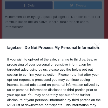
Dela
Tweeta
Välkommen till er nya gruppsida på laget.se! Den blir central i all
kommunikation mellan aktiva, ledare, föräldrar och andra
intresserade.
För att komma igång direkt med en bra kommunikation i och
omkring gruppen finns ett antal viktiga punkter för sidans
laget.se -
Do Not Process My Personal Information
administratör:
If you wish to opt-out of the sale, sharing to third parties, or
processing of your personal or sensitive information for
• Logga in och lägga till alla aktiva och ledare under Medlemmar.
targeted advertising by us, please use the below opt-out
section to confirm your selection. Please note that after your
opt-out request is processed you may continue seeing
• Fylla på kalendern med alla inplanerade aktiviteter. Matcher
interest-based ads based on personal information utilized by
läggs till via Serier medan träningar och andra aktiviteter läggs till
us or personal information disclosed to third parties prior to
via Aktiviteter.
your opt-out. You may separately opt-out of the further
disclosure of your personal information by third parties on the
IAB’s list of downstream participants. This information may