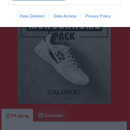
Data Deletion
Data Access
Privacy Policy
Kalender
På gång