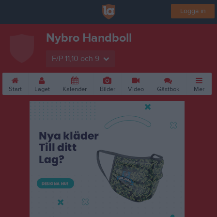
Logga in
Nybro Handboll
F/P 11,10 och 9
Start
Laget
Kalender
Bilder
Video
Gästbok
Mer