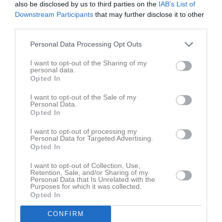
• Skriv nyheter löpande och berätta om verksamheten. I takt med
also be disclosed by us to third parties on the
IAB’s List of
att nya nyheter läggs till kommer den här nyhetstexten att
Downstream Participants
that may further disclose it to other
försvinna.
third parties.
Personal Data Processing Opt Outs
Om någon i gruppen har frågor om laget.se är man alltid
välkommen att kontakta vår support på support@laget.se eller
I want to opt-out of the Sharing of my
personal data.
019-15 44 00.
Opted In
I want to opt-out of the Sale of my
Varmt välkomna till laget.se!
Personal Data.
Opted In
Dela
Tweeta
I want to opt-out of processing my
Personal Data for Targeted Advertising.
Opted In
Kommentera
I want to opt-out of Collection, Use,
Retention, Sale, and/or Sharing of my
Personal Data that Is Unrelated with the
Purposes for which it was collected.
Du måste logga in för att kommentera
Opted In
Logga in
CONFIRM