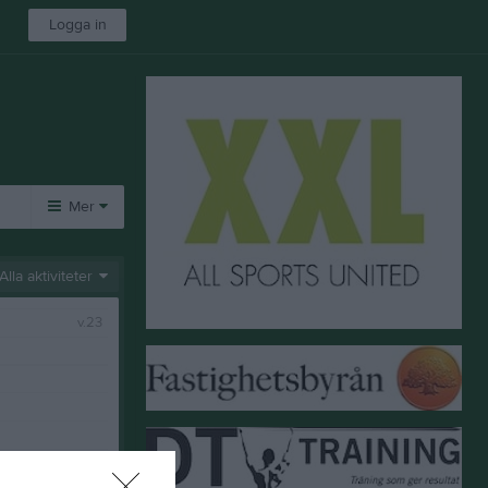
Logga in
Mer
Huvudmeny
Alla aktiviteter
Video
v.23
Styrelse
Länkar
Dokument
Hitta hit!