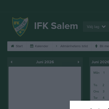
IFK Salem
Välj lag
Start
Kalender
Allmänhetens Istid
Bli m
Juni 2026
Juni 202
Mån
1
Tis
2
Ons
3
Tor
4