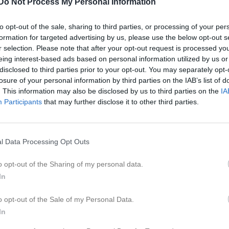
17:50
15:00
Avslutning vets GOLF
Veteraner
Do Not Process My Personal Information
Salems Golfklubb
19:30
19:00
Avslutning vets BISTRON
Veteraner
19:00
to opt-out of the sale, sharing to third parties, or processing of your per
Rönninge Bistro Bar
formation for targeted advertising by us, please use the below opt-out s
23:00
r selection. Please note that after your opt-out request is processed y
eing interest-based ads based on personal information utilized by us or
disclosed to third parties prior to your opt-out. You may separately opt-
losure of your personal information by third parties on the IAB’s list of
. This information may also be disclosed by us to third parties on the
IA
Samlingsinformation:
Baren på GK
Participants
that may further disclose it to other third parties.
Samlingstid:
15:00
Samlingstid:
19:00
Anteckning:
Nu avslutar vi säsongen tillsammans.
Anteckning:
Anmälan för deltagande: avslutning på bistron.
l Data Processing Opt Outs
15:00 Samling på Salems GK
18:00
Simons Hockeykalas
Team 14/15
15:45–18:30 Lekfull scramble på 9-hålsbanan
13:00
Lagfest
Team 17
18:40 Avresa mot Rönninge Bistro
o opt-out of the Sharing of my personal data.
20:30
19:00 Middag på bistron
17:30
Träning
Team 17
In
16:00
18:00
Fysträning
Team 14/15
Alla kan vara med och spela, även utan grönt kort eller aktivt golf-
o opt-out of the Sale of my Personal Data.
18:50
ID. Klubbor finns att låna vid behov.
In
19:00
17:00
Samåkning till golfen löser man själv, men vi försöker ordna buss
Fysträning
Team 14/15