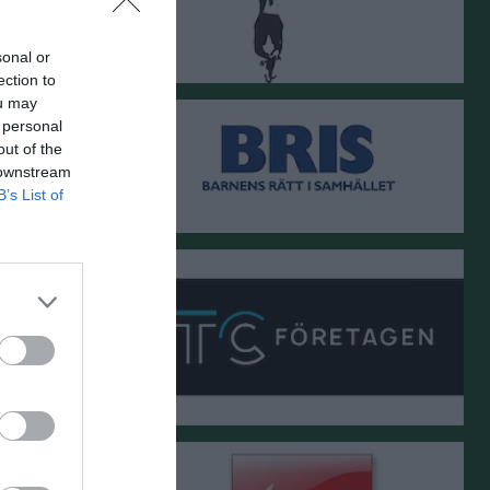
sonal or
ection to
ou may
 personal
out of the
 downstream
B’s List of
v.24