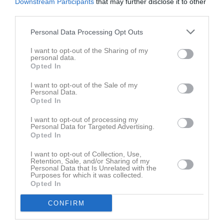
Downstream Participants
that may further disclose it to other
Lör
6
third parties.
15:30
Träning
Boxning
Sön
7
16:00
Träning
Ungdom teknik
Personal Data Processing Opt Outs
16:45
16:30
Träning
Ungdom torped
I want to opt-out of the Sharing of my
17:00
17:00
Träning
Vuxen torped
personal data.
Opted In
18:00
18:00
Träning
Vuxen teknik
18:30
v.24
Mån
8
I want to opt-out of the Sale of my
Personal Data.
19:00
18:00
Träning
Ungdom teknik
Tis
9
Opted In
18:30
Träning
Ungdom torped
19:00
I want to opt-out of processing my
19:00
Träning
Vuxen teknik
Personal Data for Targeted Advertising.
19:30
19:00
Träning
Vuxen torped
Opted In
20:00
18:15
Träning
Boxning
Ons
10
I want to opt-out of Collection, Use,
20:00
19:00
Träning
Ungdom teknik
Tor
11
Retention, Sale, and/or Sharing of my
Personal Data that Is Unrelated with the
19:15
19:30
Träning
Ungdom torped
Purposes for which it was collected.
20:00
Opted In
20:00
Träning
Vuxen teknik
20:30
20:00
Träning
Vuxen torped
CONFIRM
21:00
12:00
Ringmuren Open
Funktionärer
Fre
12
21:00
Heldag
Ringmuren Open
Funktionärer