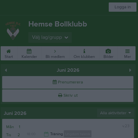
Logga in
Hemse Bollklubb
Välj lag/grupp
Start
Kalender
Bli medlem
Om klubben
Bilder
Mer
Juni 2026
Prenumerera
Skriv ut
Juni 2026
Alla aktiviteter
v.23
Mån
1
18:00
Träning
Ungdom teknik
Tis
2