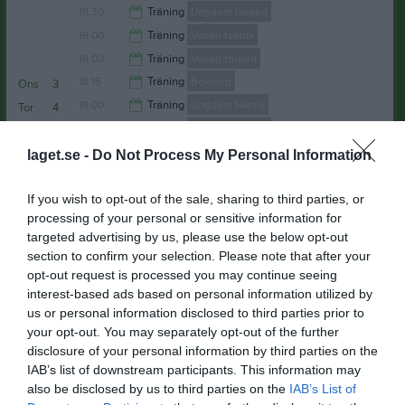
18:30
Träning
Ungdom torped
19:00
19:00
Träning
Vuxen teknik
19:30
19:00
Träning
Vuxen torped
20:00
18:15
Träning
Boxning
Ons
3
20:00
19:00
Träning
Ungdom teknik
Tor
4
Hemsebadet
19:15
19:30
Träning
Ungdom torped
Hemsebadet
20:00
20:00
Träning
Vuxen teknik
laget.se -
Do Not Process My Personal Information
Hemsebadet
20:30
20:00
Träning
Vuxen torped
21:00
Hemsebadet
If you wish to opt-out of the sale, sharing to third parties, or
processing of your personal or sensitive information for
21:00
targeted advertising by us, please use the below opt-out
section to confirm your selection. Please note that after your
Anteckning:
Simträning.
opt-out request is processed you may continue seeing
Anteckning:
Simträning.
interest-based ads based on personal information utilized by
us or personal information disclosed to third parties prior to
Anteckning:
Simträning.
your opt-out. You may separately opt-out of the further
Anteckning:
Simträning.
disclosure of your personal information by third parties on the
IAB’s list of downstream participants. This information may
also be disclosed by us to third parties on the
IAB’s List of
Fre
5