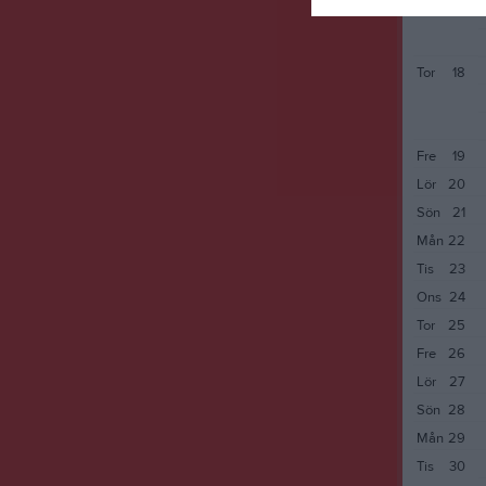
Tor
18
Fre
19
Lör
20
Sön
21
Mån
22
Tis
23
Ons
24
Tor
25
Fre
26
Lör
27
Sön
28
Mån
29
Tis
30