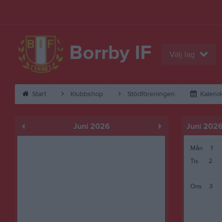
Borrby IF
Välj lag
Start
Klubbshop
Stödföreningen
Kalend
Juni 2026
Juni 202
Mån
1
Tis
2
Ons
3