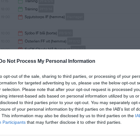
18:15
17:15
Träning
PF4/5/6
18:15
18:00
Träning
PF13/14
18:00
19:00
Spjutstorps IF (hemma)
Herrlaget
19:30
21:00
10:00
Sjöbo IF blå (borta)
P8/9/10
Sjöbo IP Gumparp C-plan 5-manna 1
10:00
Österlen FF vit (hemma)
PF11/12
Borresvall C-plan 7-manna
12:00
10:00
SoGK Charlo blå (hemma)
PF13/14
Borresvall C-plan 9-manna
11:30
10:00
Sammandrag i Ystad
F 8/9/10
Do Not Process My Personal Information
12:00
Sandskogens IP
13:15
Övrig platsinfo:
Naturgräs
to opt-out of the sale, sharing to third parties, or processing of your per
Samlingsinformation:
Samling i Ystad
formation for targeted advertising by us, please use the below opt-out s
r selection. Please note that after your opt-out request is processed y
Serie:
P9 Sydöstra gul, vår
Samlingstid:
09:30
eing interest-based ads based on personal information utilized by us or
Serie:
P11 Sydöstra C, vår
Samlingstid:
09:00
disclosed to third parties prior to your opt-out. You may separately opt-
Resultat och referat
Serie:
Resultat och referat
P13 Sydöstra C, vår
10:00
Sammandrag i Sjöbo
P/F 7
losure of your personal information by third parties on the IAB’s list of
Samlingstid:
09:00
17:00
Träning
P8/9/10
. This information may also be disclosed by us to third parties on the
IA
Participants
Resultat och referat
that may further disclose it to other third parties.
12:30
18:30
Träning
Herrlaget
18:30
17:15
Träning
PF11/12
20:00
17:30
Träning
PF13/14