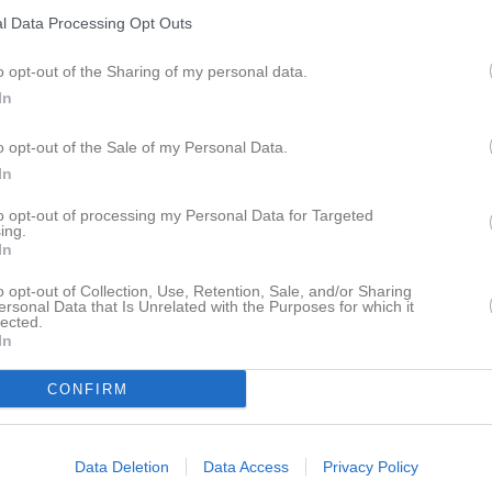
l Data Processing Opt Outs
18:30
17:00
Träning
P8/9/10
19:00
17:15
Träning
F 8/9/10
o opt-out of the Sharing of my personal data.
18:15
17:15
Träning
P/F 7
In
18:15
17:15
Träning
PF4/5/6
18:15
18:30
Träning
Herrlaget
o opt-out of the Sale of my Personal Data.
18:00
17:15
Träning
PF11/12
In
20:00
17:30
Träning
PF13/14
to opt-out of processing my Personal Data for Targeted
18:30
ing.
In
19:00
10:00
Skurups AIF vit (hemma)
P8/9/10
o opt-out of Collection, Use, Retention, Sale, and/or Sharing
ersonal Data that Is Unrelated with the Purposes for which it
10:00
Wollsjö AIF (borta)
PF11/12
lected.
12:00
13:00
Rörums SK (borta)
Herrlaget
In
11:30
18:30
Träning
Herrlaget
CONFIRM
15:00
17:15
Träning
PF11/12
20:00
17:30
Träning
PF13/14
18:30
17:00
Träning
P8/9/10
Data Deletion
Data Access
Privacy Policy
19:00
17:15
Träning
F 8/9/10