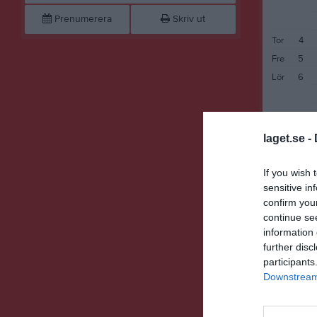
Prenumerera
Skriv ut
Tor
4
Fre
5
Lör
6
laget.se -
If you wish 
sensitive in
confirm you
continue se
information 
Sön
7
further disc
participants
Mån
8
Downstream 
Tis
9