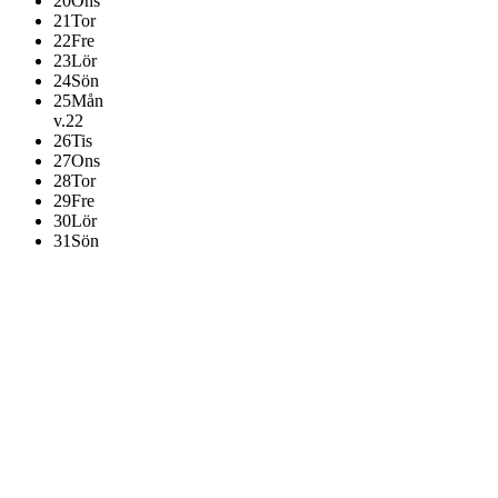
20
Ons
21
Tor
22
Fre
23
Lör
24
Sön
25
Mån
v.22
26
Tis
27
Ons
28
Tor
29
Fre
30
Lör
31
Sön