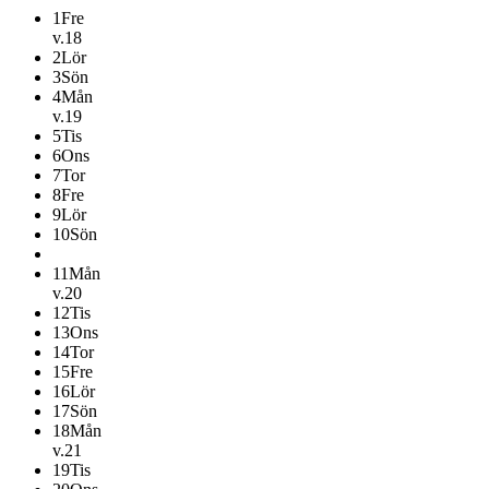
1
Fre
v.18
2
Lör
3
Sön
4
Mån
v.19
5
Tis
6
Ons
7
Tor
8
Fre
9
Lör
10
Sön
11
Mån
v.20
12
Tis
13
Ons
14
Tor
15
Fre
16
Lör
17
Sön
18
Mån
v.21
19
Tis