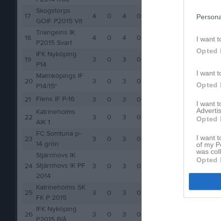
Skogstorps
17
4
0
4
0
4
Persona
GOIF P2015 Vit
Triangelns IK
18
4
0
4
0
4
I want t
P2015 Svart
Opted 
IFK Nyköping
19
3
0
3
0
3
P14
I want t
Malmköpings IF
20
3
0
3
0
3
Opted 
P14/15*
Flens IF P-16
21
3
0
3
0
3
I want 
Advertis
Katrineholms
22
3
0
3
0
3
Opted 
AIK 1
FC Somtuna p-
I want t
23
3
0
3
0
3
14 grön
of my P
was col
Stjärnhovs IK
Opted 
Stjärnhovs IK PF
24
3
0
3
0
3
2014
Katrineholms SK
25
3
0
3
0
3
FK P 2015
IFK Nyköping
26
3
0
3
0
3
P2015 Blå