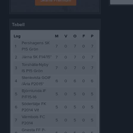
Tabell
Lag
M
V
O
F
P
Pershagens SK
1
7
0
7
0
7
P15 Grön
Järna SK F14/15*
2
7
0
7
0
7
Torshälla-Nyby
3
7
0
7
0
7
IS P15 Grön
Stenkvista GOIF
4
6
0
6
0
6
/Ärla P2015*
Björnlunda IF
5
5
0
5
0
5
P/F15-16
Södertälje FK
6
5
0
5
0
5
P2014 Vit
Värmbols FC
7
5
0
5
0
5
P2014
Gnesta FF P-