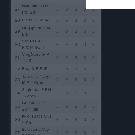
Nyköpings BIS
27
3
0
3
0
3
P15 Blå
Flens FF 2014
28
3
0
3
0
3
Högsjö BK P-14
29
3
0
3
0
3
Blå
Södertälje FK
30
3
0
3
0
3
P2014 Svart
Vingåkers IF P
31
3
0
3
0
3
14/15*
Fogdö IF P-15
32
3
0
3
0
3
Torshälla-Nyby
33
3
0
3
0
3
IS P14 Grön
Stigtomta IF P14-
34
3
0
3
0
3
15 grön
Gnesta FF P-
35
3
0
3
0
3
2014 Blå
Kvicksunds SK P
36
3
0
3
0
3
2015
Eskilstuna City
37
2
0
2
0
2