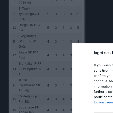
8
5
0
5
0
5
2014 Vit
IK Tun /
Tystberga GIF
9
5
0
5
0
5
P-14
Hargs BK P 14
10
5
0
5
0
5
blå
Skogstorps
GOIF P2015
11
4
0
4
0
4
Grön
Järna SK P14
laget.se -
12
4
0
4
0
4
Röd
Björkviks IF PF
If you wish 
13-14 Björkviks
13
4
0
4
0
4
sensitive in
IF
confirm you
Trosa-
continue se
Vagnhärad SK
14
4
0
4
0
4
information 
P14 Vit
further disc
Västerljungs IF
participants
15
4
0
4
0
4
P14 Blå
Downstream 
Södertälje FF
16
4
0
4
0
4
P2014 Röd