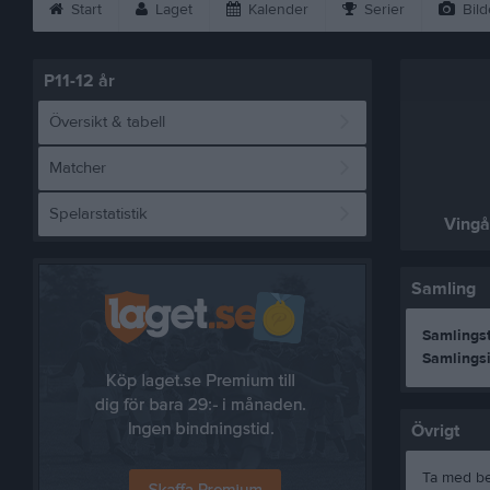
Start
Laget
Kalender
Serier
Bild
P11-12 år
Översikt & tabell
Matcher
Spelarstatistik
Vingå
Samling
Samlingst
Samlingsi
Övrigt
Ta med be