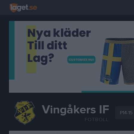
Vingåkers IF
P14-15
FOTBOLL