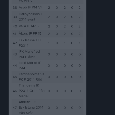
FK P14 Vit
Aspö IF P14 Vit
38
2
0
2
0
2
Hällbybrunns IF
39
2
0
2
0
2
2014 svart
Valla IF 14-15
40
2
0
2
0
2
Åkers IF PF-15
41
2
0
2
0
2
Eskilstuna TFF
42
1
0
1
0
1
P2014
IFK Mariefred
43
0
0
0
0
0
P14 Blå/vit
Hölö-Mörkö IF
44
0
0
0
0
0
P-14
Katrineholms SK
45
0
0
0
0
0
FK P 2014 Röd
Triangelns IK
P2014 Grön från
46
0
0
0
0
0
Medel
Athletic FC
Eskilstuna 2014
47
0
0
0
0
0
från Svår