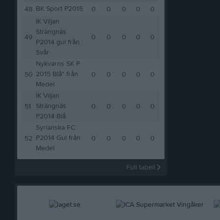
BK Sport P2015
48
0
0
0
0
0
IK Viljan
Strängnäs
49
0
0
0
0
0
P2014 gul från
Svår
Nykvarns SK P
2015 Blå* från
50
0
0
0
0
0
Medel
IK Viljan
Strängnäs
51
0
0
0
0
0
P2014 Blå
Syrianska FC
P2014 Gul från
52
0
0
0
0
0
Medel
Full tabell