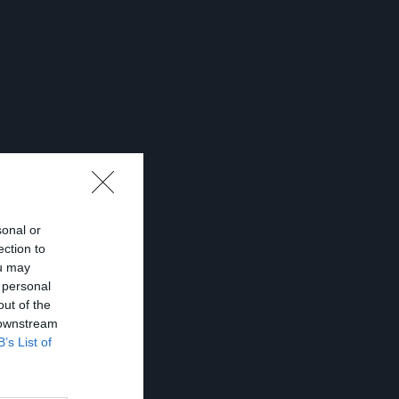
sonal or
ection to
ou may
 personal
out of the
 downstream
B’s List of