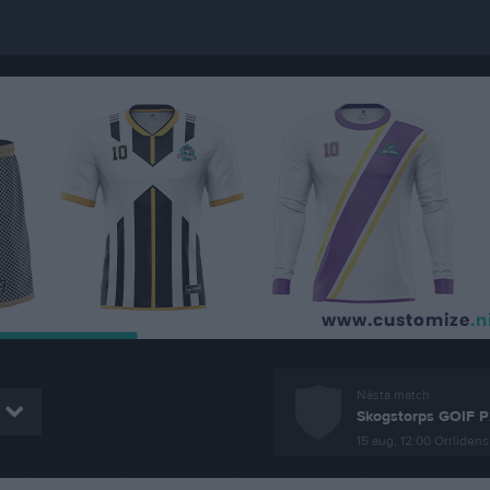
Nästa match
Skogstorps GOIF P
15 aug, 12:00
Orrlidens