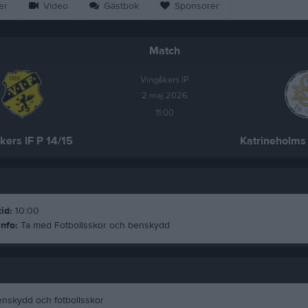
er
Video
Gästbok
Sponsorer
Match
Vingåkers IP
2 maj 2026
11:00
kers IF P 14/15
Katrineholms
id:
10:00
nfo:
Ta med Fotbollsskor och benskydd
nskydd och fotbollsskor