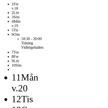
1
Fre
v.18
2
Lör
3
Sön
4
Mån
v.19
5
Tis
6
Ons
18:30 - 20:00
Träning
Vidhögehallen
7
Tor
8
Fre
9
Lör
10
Sön
11
Mån
v.20
12
Tis