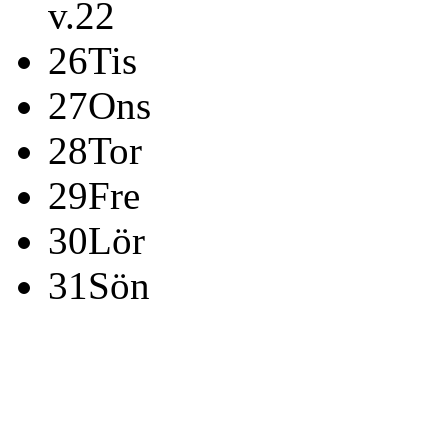
v.22
26
Tis
27
Ons
28
Tor
29
Fre
30
Lör
31
Sön