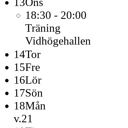
13
Ons
18:30 - 20:00
Träning
Vidhögehallen
14
Tor
15
Fre
16
Lör
17
Sön
18
Mån
v.21