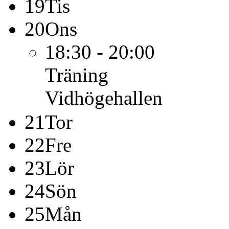
19
Tis
20
Ons
18:30 - 20:00
Träning
Vidhögehallen
21
Tor
22
Fre
23
Lör
24
Sön
25
Mån