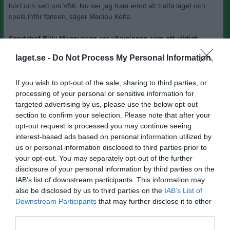
hört och sett om VSK. Nu ser jag fram emot att träffa laget och
spela inför fansen, säger Madiou Keita.
Sportchef Billy Magnusson ser värvningen som ett viktigt
tillskott i lagbygget.
laget.se -
Do Not Process My Personal Information
– Vi är väldigt glada över att få in Madiou till VSK. Det är en
vänsterfotad mittback i en ålder som passar väl in i vår strategi.
Han gjorde det bra i Örgryte, där många fick upp ögonen för
If you wish to opt-out of the sale, sharing to third parties, or
honom. Vi har haft kontakt med honom sedan i vintras, men då
processing of your personal or sensitive information for
fanns inte möjligheten att få loss honom. Nu när chansen dök upp
targeted advertising by us, please use the below opt-out
är vi väldigt nöjda över att kunna genomföra den här värvningen,
section to confirm your selection. Please note that after your
säger Billy Magnusson.
opt-out request is processed you may continue seeing
interest-based ads based on personal information utilized by
Madiou ansluter till truppen inom kort och är tillgänglig för spel
us or personal information disclosed to third parties prior to
när transferfönstret öppnar.
your opt-out. You may separately opt-out of the further
disclosure of your personal information by third parties on the
Alvin Teppans
IAB’s list of downstream participants. This information may
Ledamot
also be disclosed by us to third parties on the
IAB’s List of
Downstream Participants
that may further disclose it to other
Dela
Tweeta
third parties.