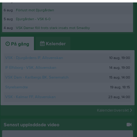
6 aug
VSK Vänners medlemsträff.....
6 aug
Förlust mot Djurgården
5 aug
Djurgården - VSK 6-0
4 aug
VSK Damer föll trots stark insats mot Smedby
Kalender
På gång
10 aug, 19:00
VSK - Djurgårdens IF, Allsvenskan
14 aug, 19:00
IF Elfsborg - VSK, Allsvenskan
15 aug, 14:00
VSK Dam - Karlbergs BK, Seriematch
19 aug, 18:15
Styrelsemöte
23 aug, 14:00
VSK - Kalmar FF, Allsvenskan
Kalenderöversikt
Senast uppladdade video