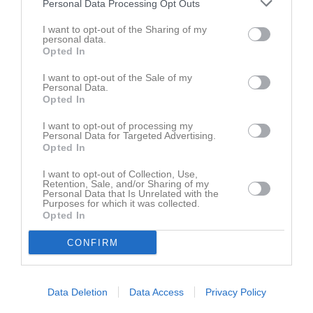
Personal Data Processing Opt Outs
Läs också
I want to opt-out of the Sharing of my
personal data.
Opted In
I want to opt-out of the Sale of my
Personal Data.
6 aug
6 aug
Opted In
Tusentals djurgårdare intar Västerås: ”Utsålt”
VSK Vänners medlemsträff.....
I want to opt-out of processing my
Personal Data for Targeted Advertising.
Kommentera
Opted In
I want to opt-out of Collection, Use,
Du måste logga in för att kommentera
Retention, Sale, and/or Sharing of my
Personal Data that Is Unrelated with the
Purposes for which it was collected.
Logga in
Opted In
CONFIRM
Nyheter från föreningen
Data Deletion
Data Access
Privacy Policy
Tusentals djurgårdare intar Västerås: ”Utsålt”