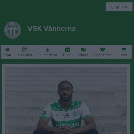
Logga in
VSK Vännerna
Start
Kalender
Bli medlem
Bilder
Video
Sponsorer
Mer