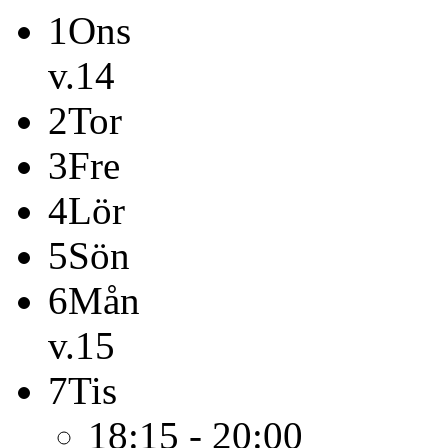
1
Ons
v.14
2
Tor
3
Fre
4
Lör
5
Sön
6
Mån
v.15
7
Tis
18:15 - 20:00