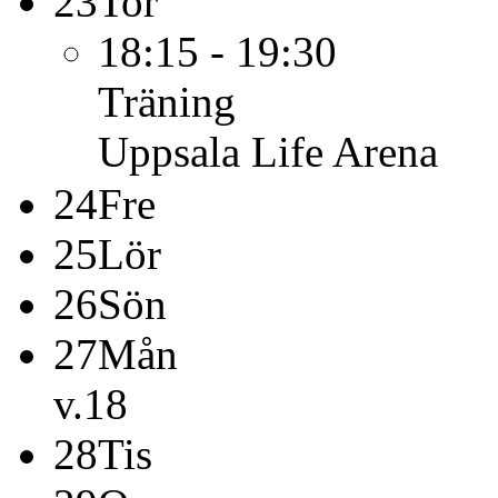
23
Tor
18:15 - 19:30
Träning
Uppsala Life Arena
24
Fre
25
Lör
26
Sön
27
Mån
v.18
28
Tis