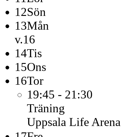
12
Sön
13
Mån
v.16
14
Tis
15
Ons
16
Tor
19:45 - 21:30
Träning
Uppsala Life Arena
17
Fre