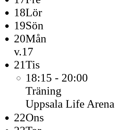
18
Lör
19
Sön
20
Mån
v.17
21
Tis
18:15 - 20:00
Träning
Uppsala Life Arena
22
Ons