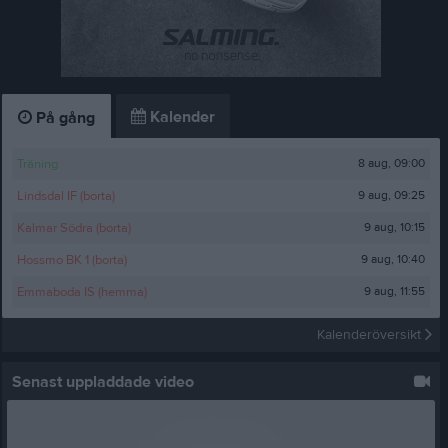
Kalender
På gång
8 aug, 09:00
Träning
9 aug, 09:25
Lindsdal IF (borta)
9 aug, 10:15
Kalmar Södra (borta)
9 aug, 10:40
Hossmo BK 1 (borta)
9 aug, 11:55
Emmaboda IS (hemma)
Kalenderöversikt
Senast uppladdade video