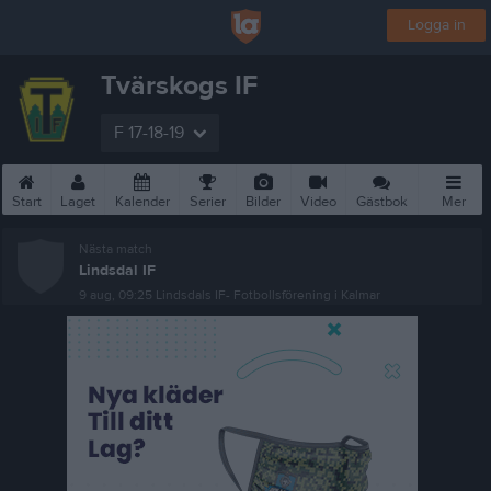
Logga in
Tvärskogs IF
F 17-18-19
Start
Laget
Kalender
Serier
Bilder
Video
Gästbok
Mer
Nästa match
Lindsdal IF
9 aug, 09:25
Lindsdals IF- Fotbollsförening i Kalmar