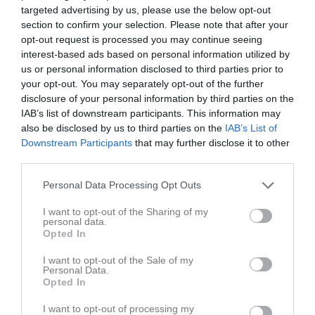
targeted advertising by us, please use the below opt-out
via Aktiviteter.
section to confirm your selection. Please note that after your
opt-out request is processed you may continue seeing
interest-based ads based on personal information utilized by
• Skriv nyheter löpande och berätta om verksamheten. I takt med
us or personal information disclosed to third parties prior to
att nya nyheter läggs till kommer den här nyhetstexten att
your opt-out. You may separately opt-out of the further
försvinna.
disclosure of your personal information by third parties on the
IAB’s list of downstream participants. This information may
also be disclosed by us to third parties on the
IAB’s List of
Om någon i gruppen har frågor om laget.se är man alltid
Downstream Participants
that may further disclose it to other
välkommen att kontakta vår support på support@laget.se eller
third parties.
019-15 44 00.
Personal Data Processing Opt Outs
Varmt välkomna till laget.se!
I want to opt-out of the Sharing of my
personal data.
Opted In
Dela
Tweeta
I want to opt-out of the Sale of my
Personal Data.
Opted In
Kommentera
I want to opt-out of processing my