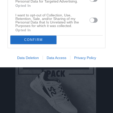
Personal Data for Targeted Advertising.
Du måste logga in för att kommentera
Opted In
Logga in
I want to opt-out of Collection, Use,
Retention, Sale, and/or Sharing of my
Personal Data that Is Unrelated with the
Purposes for which it was collected.
Opted In
Nyheter från föreningen
CONFIRM
Tvärskogs IF möter Persnäs AIF 4/8 19:00
Data Deletion
Data Access
Privacy Policy