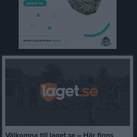
Välkomna till laget.se – Här finns