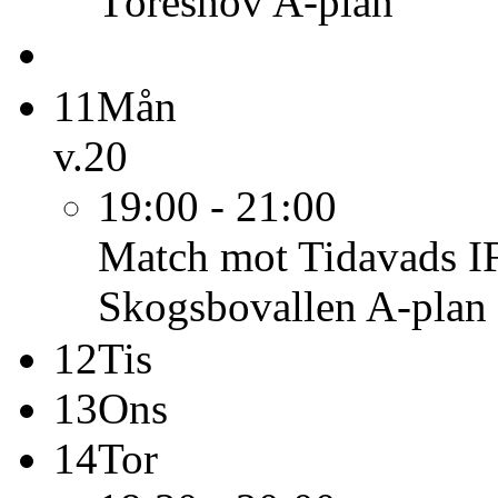
Töreshov A-plan
11
Mån
v.20
19:00 - 21:00
Match mot Tidavads IF
Skogsbovallen A-plan
12
Tis
13
Ons
14
Tor