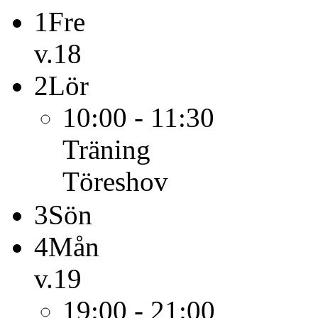
1
Fre
v.18
2
Lör
10:00 - 11:30
Träning
Töreshov
3
Sön
4
Mån
v.19
19:00 - 21:00