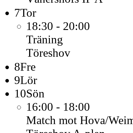
7
Tor
18:30 - 20:00
Träning
Töreshov
8
Fre
9
Lör
10
Sön
16:00 - 18:00
Match mot Hova/Weim