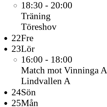
18:30 - 20:00
Träning
Töreshov
22
Fre
23
Lör
16:00 - 18:00
Match mot Vinninga AI
Lindvallen A
24
Sön
25
Mån