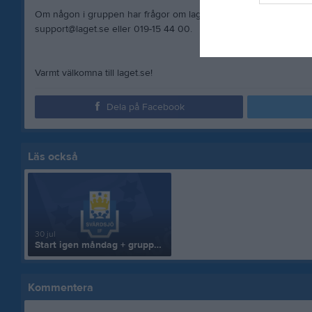
Om någon i gruppen har frågor om laget.se är man alltid välkom
support@laget.se eller 019-15 44 00.
Varmt välkomna till laget.se!
Dela på Facebook
Läs också
30 jul
Start igen måndag + gruppfoto 12 aug
Kommentera