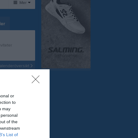
Mer
Övrigt
er
Besökarstatistik
viteter
Tjäna pengar
Cupguiden
alenderöversikt
sonal or
ection to
ou may
 personal
out of the
 downstream
B’s List of