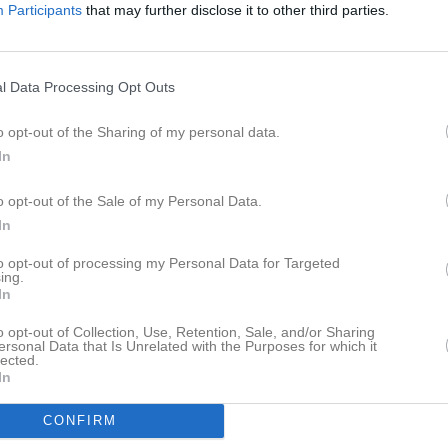
Participants
that may further disclose it to other third parties.
Dela
Tweeta
l kommunikation mellan aktiva,
l Data Processing Opt Outs
o opt-out of the Sharing of my personal data.
ing gruppen finns ett antal
In
o opt-out of the Sale of my Personal Data.
In
to opt-out of processing my Personal Data for Targeted
ing.
In
gs till via Serier medan träningar
o opt-out of Collection, Use, Retention, Sale, and/or Sharing
ersonal Data that Is Unrelated with the Purposes for which it
lected.
In
att nya nyheter läggs till
CONFIRM