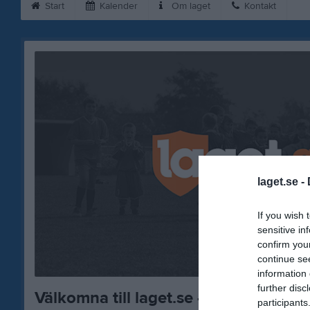
Start
Kalender
Om laget
Kontakt
laget.se -
If you wish 
sensitive in
confirm you
continue se
information 
further disc
Välkomna till laget.se – Här finns vik
participants