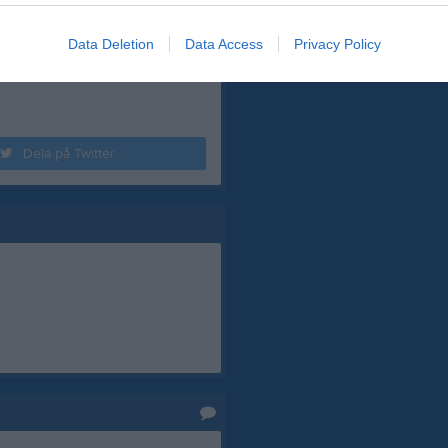
men att kontakta vår support på
Data Deletion
Data Access
Privacy Policy
Dela på Twitter