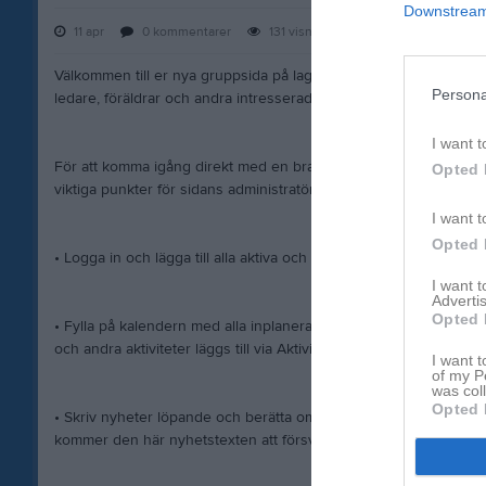
Downstream 
11 apr
0
kommentarer
131
visningar
Välkommen till er nya gruppsida på laget.se! Den blir central i al
Persona
ledare, föräldrar och andra intresserade.
I want t
För att komma igång direkt med en bra kommunikation i och omkr
Opted 
viktiga punkter för sidans administratör:
I want t
Opted 
• Logga in och lägga till alla aktiva och ledare under Medlemmar.
I want 
Advertis
Opted 
• Fylla på kalendern med alla inplanerade aktiviteter. Matcher läg
och andra aktiviteter läggs till via Aktiviteter.
I want t
of my P
was col
Opted 
• Skriv nyheter löpande och berätta om verksamheten. I takt med 
kommer den här nyhetstexten att försvinna.