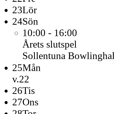
23
Lör
24
Sön
10:00 - 16:00
Årets slutspel
Sollentuna Bowlinghal
25
Mån
v.22
26
Tis
27
Ons
28
Tor