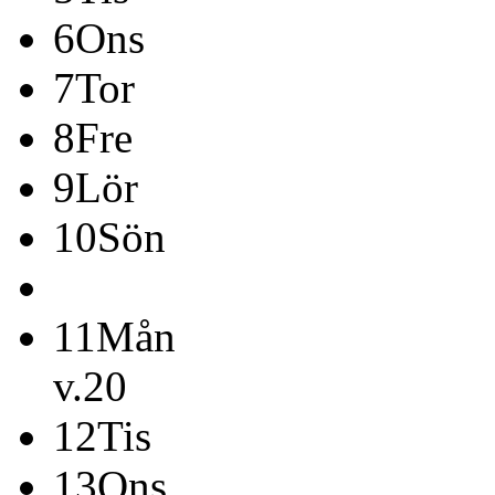
6
Ons
7
Tor
8
Fre
9
Lör
10
Sön
11
Mån
v.20
12
Tis
13
Ons