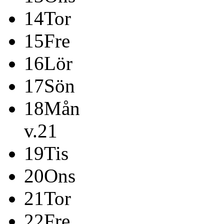
14
Tor
15
Fre
16
Lör
17
Sön
18
Mån
v.21
19
Tis
20
Ons
21
Tor
22
Fre