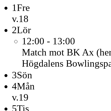
1
Fre
v.18
2
Lör
12:00 - 13:00
Match mot BK Ax (h
Högdalens Bowlingspa
3
Sön
4
Mån
v.19
5
Tis