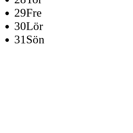
29
Fre
30
Lör
31
Sön