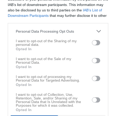
Nu krävs karaktär för att kunna leverera vid sammandraget om en
IAB’s list of downstream participants. This information may
månad.
also be disclosed by us to third parties on the
IAB’s List of
Downstream Participants
that may further disclose it to other
Juha Joki
third parties.
Personal Data Processing Opt Outs
Dela
Tweeta
I want to opt-out of the Sharing of my
personal data.
Kommentera
Opted In
I want to opt-out of the Sale of my
Personal Data.
Du måste logga in för att kommentera
Opted In
Logga in
I want to opt-out of processing my
Personal Data for Targeted Advertising.
Opted In
I want to opt-out of Collection, Use,
Nyheter från föreningen
Retention, Sale, and/or Sharing of my
Personal Data that Is Unrelated with the
15 jul
Stureby BK 50 år
Purposes for which it was collected.
Opted In