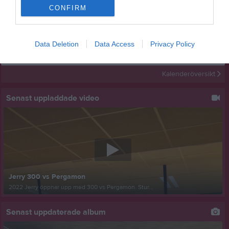
Kalender
På gång
CONFIRM
Inga kommande aktiviteter
Data Deletion
Data Access
Privacy Policy
Kalenderöversikt
Senast uppladdade video
Jerry 300 vs Pergamon
2022 Jerry öppnar upp med 300 vs Pergamon. Stur...
Senast uppdaterade album