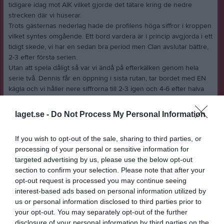
tidigare idag mot AIK vilket gjorde det tätare kring de nedre
strecken där vi huserar.
Trots gästernas nederlag hade de profilens höga siffror i kroppen
vilket syntes omgående. Ett bord vardera är i princip avgjorda i ett
tidigt skede, vi har en sedan bra period men Clan avslutar bättre,
2-3 efter första serien.
Utan att spela dåligt så var vi ändå på efterkälken genom hela
serie två. Dennis får en öppning i sista rutan, tar bordet med EN
kägla och vi håller nere siffrorna till 2-3 igen och 4-6 efter halva
matchen.
Den poängen blev en boost för hela laget. Med Alex, 290, i
laget.se -
Do Not Process My Personal Information
spetsen levererade vi 1915 men ändå avgjordes totalen i sista
rutan, +5p. 3-2 i serien och vi har kontakt i matchen.
If you wish to opt-out of the sale, sharing to third parties, or
Sista serien inleds jämnt men sedan ökar underläget. Inte mycket
processing of your personal or sensitive information for
men tillräckligt för en klar förlust, 8-12. Hedersam men det ger
targeted advertising by us, please use the below opt-out
inga tabellplaceringar.
section to confirm your selection. Please note that after your
Vi hade en bra spets i Alex och Jerry men det räcker föga när
opt-out request is processed you may continue seeing
Clan har tre spelare över 1000.
interest-based ads based on personal information utilized by
Nu väntar två omgångars spelledighet innan grundseriens
us or personal information disclosed to third parties prior to
avslutande sammandrag efter påsk.
your opt-out. You may separately opt-out of the further
Matchfakta
disclosure of your personal information by third parties on the