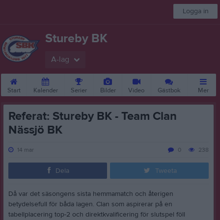
Logga in
Stureby BK
A-lag
Start
Kalender
Serier
Bilder
Video
Gästbok
Mer
Referat: Stureby BK - Team Clan
Nässjö BK
14 mar
0
238
Dela
Tweeta
Då var det säsongens sista hemmamatch och återigen
betydelsefull för båda lagen. Clan som aspirerar på en
tabellplacering top-2 och direktkvalificering för slutspel föll