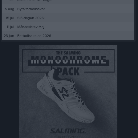
5 aug
Byta fotbollsskor
15 jul
SIF-dagen 2026!
11 jul
Månadsbrev Maj
23 jun
Fotbollsskolan 2026