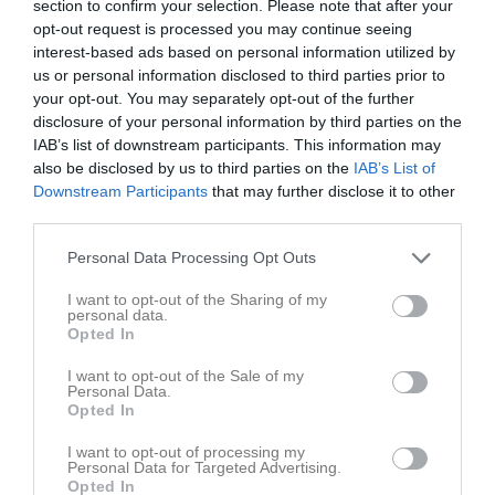
section to confirm your selection. Please note that after your
hemmamatch efteråt.
opt-out request is processed you may continue seeing
interest-based ads based on personal information utilized by
Och det är inte vilken match som helst – det vankas nämligen ett
us or personal information disclosed to third parties prior to
riktigt Nyköpingsderby mot Hargs BK!
your opt-out. You may separately opt-out of the further
disclosure of your personal information by third parties on the
Ny tid som gäller är:
IAB’s list of downstream participants. This information may
Kl. 17:00 – 18:30
also be disclosed by us to third parties on the
IAB’s List of
Downstream Participants
that may further disclose it to other
Efter kl. 18:30 flyttar vi oss till läktaren på IP! Vi uppmuntrar
third parties.
verkligen både barn och föräldrar att stanna kvar och kika på
matchen tillsammans. Det blir ett perfekt tillfälle att runda av
Personal Data Processing Opt Outs
terminen med att kolla på vårt A-lag, skapa en mäktig inramning
och heja fram Stigtomta IF till en derbyvinst!
I want to opt-out of the Sharing of my
personal data.
Opted In
Bjud gärna med vänner, grannar och släkt – nu fyller vi IP!
Vi ses på onsdag kl. 17:00! 👋
I want to opt-out of the Sale of my
Personal Data.
Theresia Eriksson
Opted In
Tränare
I want to opt-out of processing my
Personal Data for Targeted Advertising.
Dela
Tweeta
Opted In