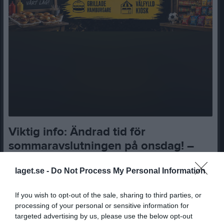
Viktig info: Ändrad tid för
sommaravslutningen på onsdag! –
14 jun
0
226
laget.se -
Do Not Process My Personal Information
Dela
Tweeta
If you wish to opt-out of the sale, sharing to third parties, or
processing of your personal or sensitive information for
Vi har justerat tiden för onsdagens sommaravslutning så että vi
targeted advertising by us, please use the below opt-out
alla kan åka vidare till IP och heja fram herrlaget på deras