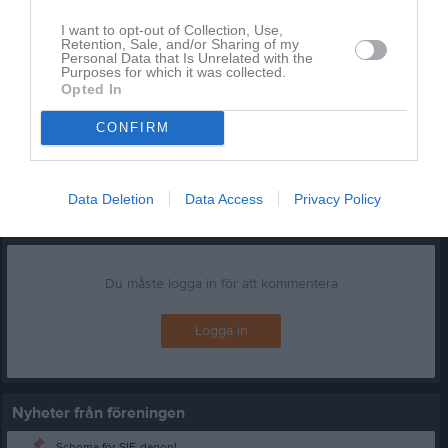
I want to opt-out of Collection, Use,
Läs också
Retention, Sale, and/or Sharing of my
Personal Data that Is Unrelated with the
Purposes for which it was collected.
Opted In
CONFIRM
8 aug
5 aug
SIF dagen
SIF dagen
Data Deletion
Data Access
Privacy Policy
Kommentera
Du måste logga in för att kommentera
Logga in
Nyheter från föreningen
Schema för SIF-dagen!