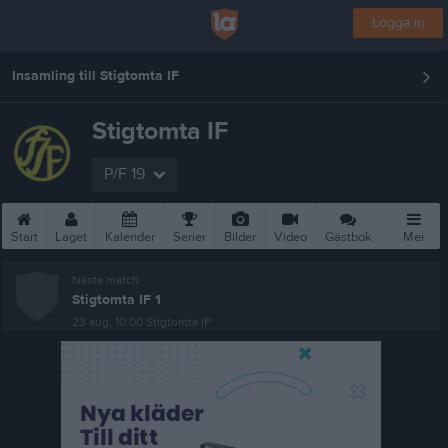
Logga in
Insamling till Stigtomta IF
Stigtomta IF
P/F 19
Start
Laget
Kalender
Serier
Bilder
Video
Gästbok
Mer
Nästa match
Stigtomta IF 1
23 aug, 10:00
Stigtomta IF