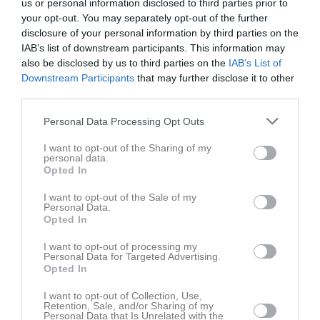
us or personal information disclosed to third parties prior to
23 maj
Natali Siltanen
your opt-out. You may separately opt-out of the further
Ok
disclosure of your personal information by third parties on the
IAB’s list of downstream participants. This information may
Rapportera
also be disclosed by us to third parties on the
IAB’s List of
23 maj
Downstream Participants
Ida Karlsson
that may further disclose it to other
third parties.
Ok
Rapportera
Personal Data Processing Opt Outs
23 maj
Johnny Elvin
I want to opt-out of the Sharing of my
personal data.
Ok
Opted In
Rapportera
I want to opt-out of the Sale of my
Personal Data.
23 maj
Sofia Johansson
Opted In
Ok
I want to opt-out of processing my
Rapportera
Personal Data for Targeted Advertising.
Opted In
23 maj
David Pettersson
I want to opt-out of Collection, Use,
Ok
Retention, Sale, and/or Sharing of my
Personal Data that Is Unrelated with the