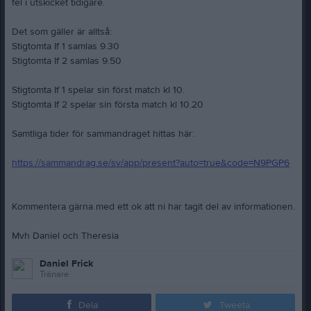
fel i utskicket tidigare.
Det som gäller är alltså:
Stigtomta If 1 samlas 9.30
Stigtomta If 2 samlas 9.50
Stigtomta If 1 spelar sin först match kl 10.
Stigtomta If 2 spelar sin första match kl 10.20
Samtliga tider för sammandraget hittas här:
https://sammandrag.se/sv/app/present?auto=true&code=N9PGP6
Kommentera gärna med ett ok att ni har tagit del av informationen.
Mvh Daniel och Theresia
Daniel Frick
Tränare
Dela
Tweeta