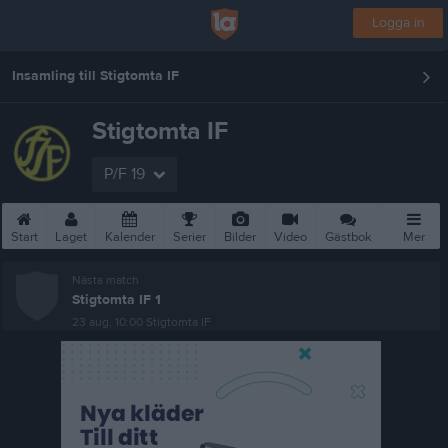
Logga in
Insamling till Stigtomta IF
Stigtomta IF
P/F 19
Start
Laget
Kalender
Serier
Bilder
Video
Gästbok
Mer
Nästa match
Stigtomta IF 1
23 aug, 10:00
Stigtomta IF