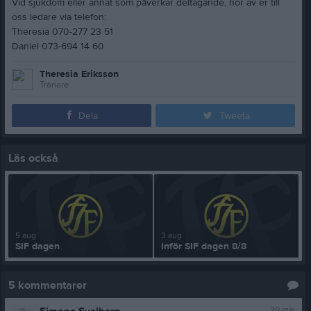
Vid sjukdom eller annat som påverkar deltagande, hör av er till
oss ledare via telefon:
Theresia 070-277 23 51
Daniel 073-694 14 60
Theresia Eriksson
Tränare
Dela
Tweeta
Läs också
5 aug
3 aug
SIF dagen
Inför SIF dagen 8/8
5
kommentarer
20 maj