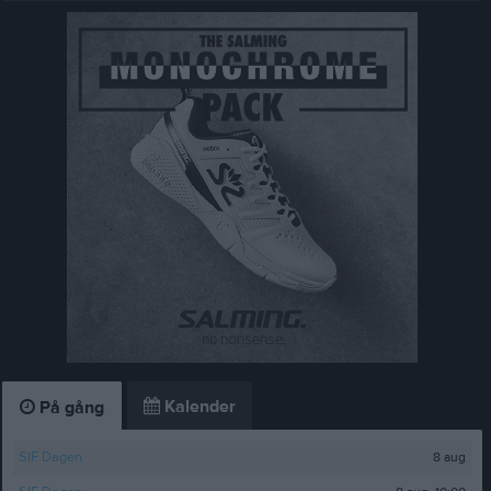
Kalender
På gång
8 aug
SIF Dagen