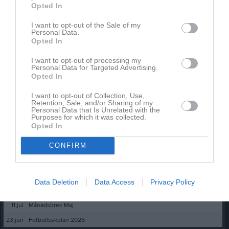
Opted In
20 maj
Simone Svalberg
I want to opt-out of the Sale of my
Tack. Nu har jag fått det
👍
🙏
Personal Data.
Opted In
Rapportera
I want to opt-out of processing my
Personal Data for Targeted Advertising.
Opted In
Du måste logga in för att kommentera
I want to opt-out of Collection, Use,
Logga in
Retention, Sale, and/or Sharing of my
Personal Data that Is Unrelated with the
Purposes for which it was collected.
Opted In
Nyheter från föreningen
CONFIRM
Schema för SIF-dagen!
Igår
Byta fotbollsskor
Data Deletion
Data Access
Privacy Policy
15 jul
SIF-dagen 2026!
11 jul
Månadsbrev Maj
23 jun
Fotbollsskolan 2026