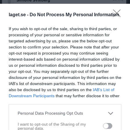
Simone Svalberg
Jag har ej fått något mejl . Önskar att ni skickar ut ett nytt
till mig
🌸
laget.se -
Do Not Process My Personal Information
Rapportera
If you wish to opt-out of the sale, sharing to third parties, or
20 maj
Theresia Eriksson
processing of your personal or sensitive information for
Simone, du har två olika mejl registrerade och det har
targeted advertising by us, please use the below opt-out
skickats till båda dessa. En ser inte korrekt ut och den
section to confirm your selection. Please note that after your
andra är en hotmail adress. Du får kolla på din sida och
opt-out request is processed you may continue seeing
kontrollera att det är rätt mejl registrerat. Därefter kan jag
interest-based ads based on personal information utilized by
testa att skicka ut mejlet igen.
us or personal information disclosed to third parties prior to
Rapportera
your opt-out. You may separately opt-out of the further
disclosure of your personal information by third parties on the
20 maj
Simone Svalberg
IAB’s list of downstream participants. This information may
Det har jag gjort och min mail är korrekt
🌸
Det är enbart
also be disclosed by us to third parties on the
IAB’s List of
hotmail som mina mail kommer på.
Downstream Participants
that may further disclose it to other
Rapportera
third parties.
20 maj
Theresia Eriksson
Personal Data Processing Opt Outs
Det är skickat till den enligt laget.se. Testat att skickat det
igen enbart till dig nu.
I want to opt-out of the Sharing of my
personal data.
Rapportera