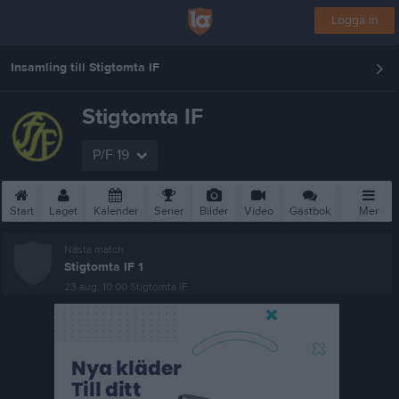
Logga in
Insamling till Stigtomta IF
Stigtomta IF
P/F 19
Start
Laget
Kalender
Serier
Bilder
Video
Gästbok
Mer
Nästa match
Stigtomta IF 1
23 aug, 10:00
Stigtomta IF