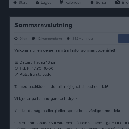
Start
Laget
Kalender
Serier
Bild
Sommaravslutning
9 jun
12
kommentarer
352
visningar
Välkomna till en gemensam träff inför sommaruppehållet!
📅 Datum: Tisdag 16 juni
⏰ Tid: Kl. 17:30–19:00
📍 Plats: Bärsta badet
Ta med badkläder – det blir möjlighet till bad och lek!
Vi bjuder på hamburgare och dryck.
👉 Har du någon allergi eller specialkost, vänligen meddela oss 
Om du som förälder vill vara med så fixar vi hamburgare till er 