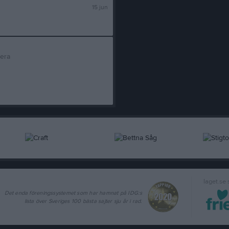
15 jun
tera
laget.se
Det enda föreningssystemet som har hamnat på IDG:s
lista över Sveriges 100 bästa sajter sju år i rad.