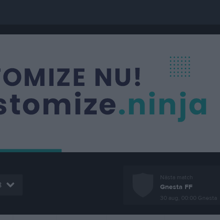
Nästa match
8
Gnesta FF
30 aug, 00:00
Gnesta