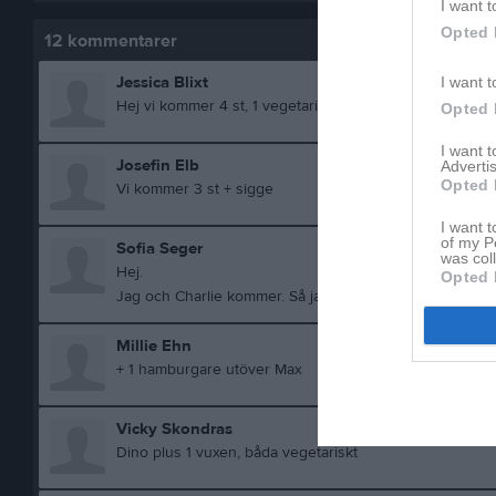
I want t
Opted 
12
kommentarer
Jessica Blixt
I want t
Hej vi kommer 4 st, 1 vegetarian 🤗
Opted 
I want 
Josefin Elb
Advertis
Opted 
Vi kommer 3 st + sigge
I want t
of my P
Sofia Seger
was col
Hej.
Opted 
Jag och Charlie kommer. Så jag plus Charlie 👍
Millie Ehn
+ 1 hamburgare utöver Max
Vicky Skondras
Dino plus 1 vuxen, båda vegetariskt