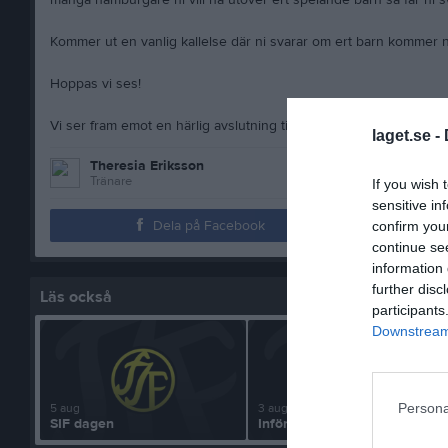
många hamburgare ni vill ha utöver ert spelande barn så får ni s
Kommer ut en vanlig kallelse där ni svarar om ert barn kommer n
Hoppas vi ses!
Vi ser fram emot en härlig avslutning tillsammans!
laget.se -
Theresia Eriksson
Tränare
If you wish 
sensitive in
Dela på Facebook
confirm you
continue se
information 
further disc
Läs också
participants
Downstream 
5 aug
3 aug
Persona
SIF dagen
Inför lördag fotografering