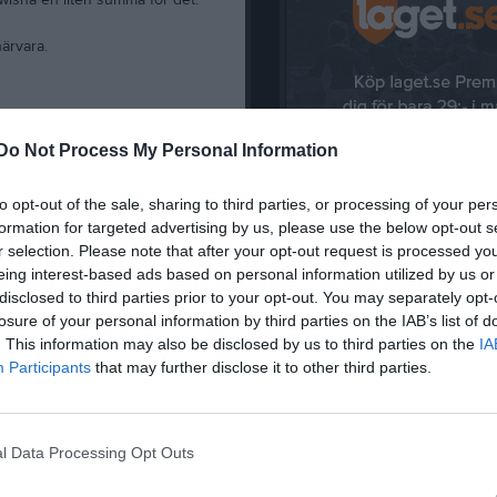
wisha en liten summa för det.
ärvara.
Do Not Process My Personal Information
to opt-out of the sale, sharing to third parties, or processing of your per
formation for targeted advertising by us, please use the below opt-out s
Dela på Twitter
r selection. Please note that after your opt-out request is processed y
eing interest-based ads based on personal information utilized by us or
Nyheter från föreningen
disclosed to third parties prior to your opt-out. You may separately opt-
losure of your personal information by third parties on the IAB’s list of
Schema för SIF-dagen!
. This information may also be disclosed by us to third parties on the
IA
5 aug
Byta fotbollsskor
Participants
that may further disclose it to other third parties.
15 jul
SIF-dagen 2026!
11 jul
Månadsbrev Maj
23 jun
Fotbollsskolan 2026
l Data Processing Opt Outs
18 jul
Träningen drar igång igen!