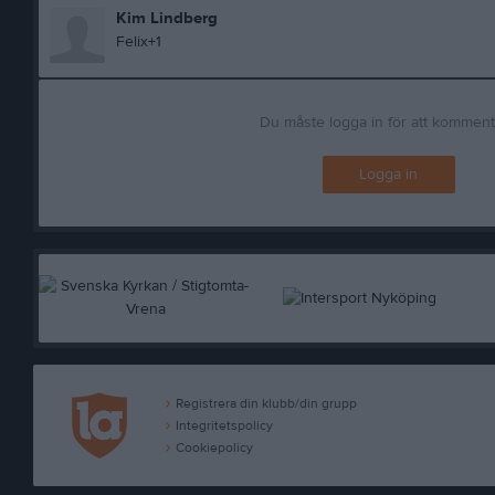
Kim Lindberg
Felix+1
Du måste logga in för att kommen
Logga in
Registrera din klubb/din grupp
Integritetspolicy
Cookiepolicy