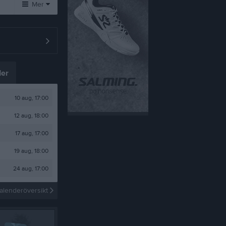
Mer
Huvudmeny
Övrigt
Om laget
Besökarstatistik
Kontakt
er
Länkar
Dokument
10 aug, 17:00
12 aug, 18:00
Tjäna pengar
Cupguiden
17 aug, 17:00
19 aug, 18:00
24 aug, 17:00
alenderöversikt