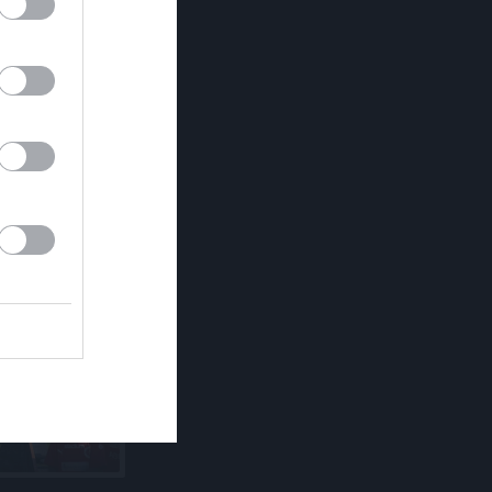
klipp
um