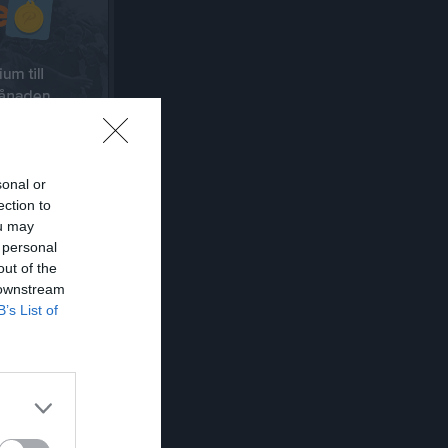
sonal or
ection to
ou may
 personal
out of the
 downstream
B’s List of