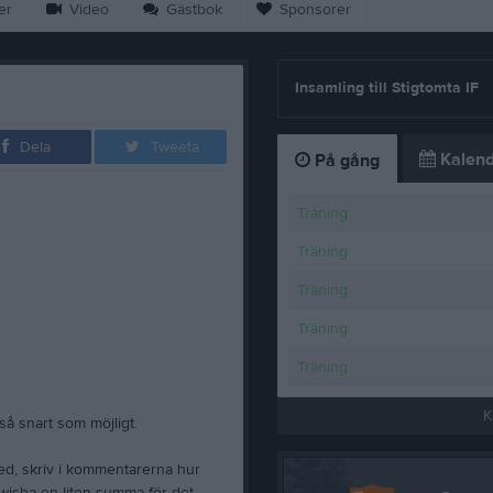
er
Video
Gästbok
Sponsorer
Insamling till Stigtomta IF
Dela
Tweeta
Kalend
På gång
Träning
Träning
Träning
Träning
Träning
K
så snart som möjligt.
med, skriv i kommentarerna hur