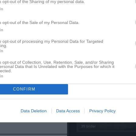
o opt-out of the Sharing of my personal data.
Senast uppladdade video
In
14 jun
o opt-out of the Sale of my Personal Data.
In
to opt-out of processing my Personal Data for Targeted
14 jun
ing.
In
Ingen video uppladdad
Logga in och ladda upp ert första 
o opt-out of Collection, Use, Retention, Sale, and/or Sharing
ersonal Data that Is Unrelated with the Purposes for which it
14 jun
lected.
Senast uppdaterade alb
In
CONFIRM
14 jun
Data Deletion
Data Access
Privacy Policy
14 jun
Sammandrag 26 maj 2024
35 bilder