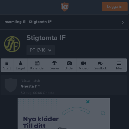
Logga in
Insamling till Stigtomta IF
Stigtomta IF
PF 17/18
Start
Laget
Kalender
Serier
Bilder
Video
Gästbok
Mer
Nästa match
Gnesta FF
30 aug, 00:00
Gnesta