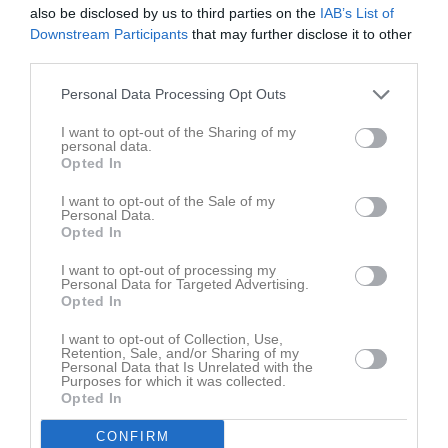
Du måste logga in för att kommentera
also be disclosed by us to third parties on the
IAB’s List of
Downstream Participants
that may further disclose it to other
Logga in
third parties.
Personal Data Processing Opt Outs
I want to opt-out of the Sharing of my
Nyheter från föreningen
personal data.
Opted In
Schema för SIF-dagen!
Igår
Byta fotbollsskor
I want to opt-out of the Sale of my
Personal Data.
15 jul
SIF-dagen 2026!
Opted In
11 jul
Månadsbrev Maj
I want to opt-out of processing my
Personal Data for Targeted Advertising.
23 jun
Fotbollsskolan 2026
Opted In
I want to opt-out of Collection, Use,
Retention, Sale, and/or Sharing of my
Personal Data that Is Unrelated with the
Purposes for which it was collected.
Opted In
CONFIRM