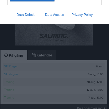
Data Deletion
Data Access
Privacy Policy
Kalender
På gång
8 aug
SIF Dagen
8 aug, 10:00
SIF dagen
10 aug, 17:00
Träning
12 aug, 18:00
Träning
17 aug, 17:00
Träning
Kalenderöversikt