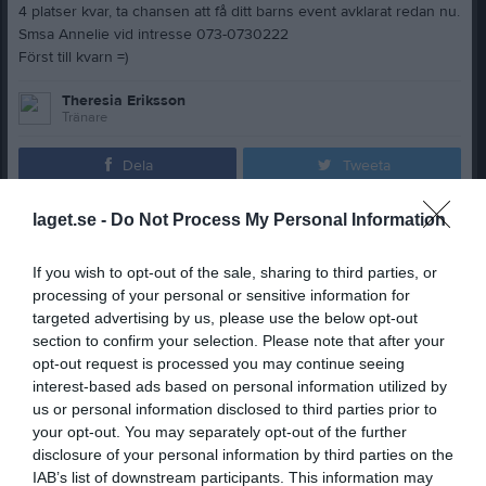
4 platser kvar, ta chansen att få ditt barns event avklarat redan nu.
Smsa Annelie vid intresse 073-0730222
Först till kvarn =)
Theresia Eriksson
Tränare
Dela
Tweeta
laget.se -
Do Not Process My Personal Information
Läs också
If you wish to opt-out of the sale, sharing to third parties, or
processing of your personal or sensitive information for
targeted advertising by us, please use the below opt-out
section to confirm your selection. Please note that after your
5 aug
3 aug
opt-out request is processed you may continue seeing
SIF dagen
Inför lördag fotografering
interest-based ads based on personal information utilized by
us or personal information disclosed to third parties prior to
Kommentera
your opt-out. You may separately opt-out of the further
disclosure of your personal information by third parties on the
IAB’s list of downstream participants. This information may