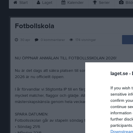
Start
Laget
Kalender
Serier
Bild
Fotbollskola
30 apr
0
kommentarer
174
visningar
NU ÖPPNAR ANMÄLAN TILL FOTBOLLSSKOLAN 2026!
Nu är det dags att säkra platsen till sommarens absoluta höjdpunk
laget.se -
2026 är nu officiellt öppen.
If you wish 
I år förvandlar vi Stigtomta IP till en färgsprakande VM-arena! Me
sensitive in
mycket matcher, flaggor och glädje. Alla barn delas in i egna lands
confirm you
mästerskapskänsla genom hela veckan.
continue se
information 
SPARA DATUMEN:
further disc
Fotbollsskolan går av stapeln söndag till onsdag efter midsomma
participants
• Söndag 21/6
Downstream 