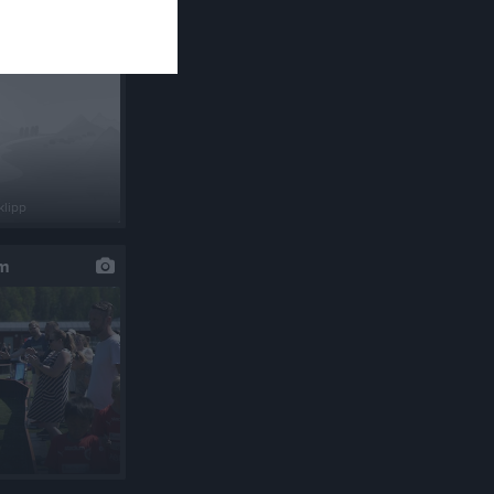
klipp
um