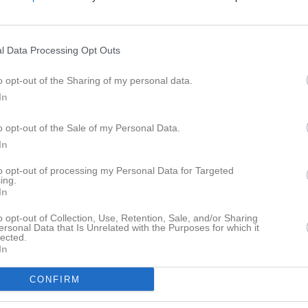
l Data Processing Opt Outs
o opt-out of the Sharing of my personal data.
In
o opt-out of the Sale of my Personal Data.
In
ation först. Där hittar du allt om
to opt-out of processing my Personal Data for Targeted
igger sedan längst ner på sidan.
Nyheter från föreningen
ing.
gen för att hitta infon!
In
Schema för SIF-dagen!
o opt-out of Collection, Use, Retention, Sale, and/or Sharing
5 aug
Byta fotbollsskor
ersonal Data that Is Unrelated with the Purposes for which it
lected.
15 jul
SIF-dagen 2026!
In
11 jul
Månadsbrev Maj
CONFIRM
23 jun
Fotbollsskolan 2026
Dela på Twitter