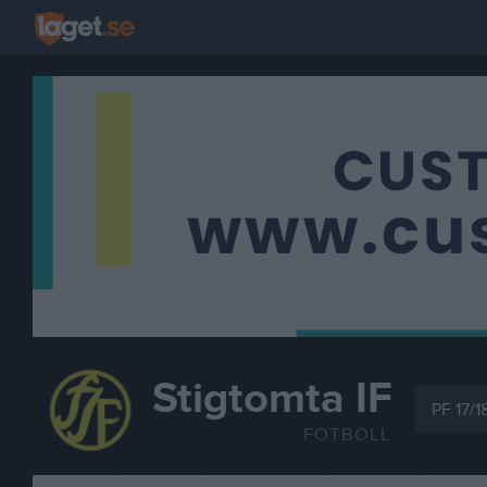
Stigtomta IF
PF 17/1
FOTBOLL