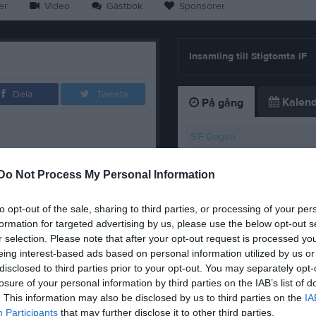
er
Video
Gästbok
Sponsorer
Insamling till Stigtomta IF
Dela
Tweeta
Kalend
På gång
SIF Dagen
SIF dagen
t! Anmälan till Fotbollsskolan
Do Not Process My Personal Information
Träning
to opt-out of the sale, sharing to third parties, or processing of your per
Träning
d tema Fotbolls-VM blir det extra
formation for targeted advertising by us, please use the below opt-out s
lag för att skapa en riktig
Träning
r selection. Please note that after your opt-out request is processed y
eing interest-based ads based on personal information utilized by us or
K
disclosed to third parties prior to your opt-out. You may separately opt-
losure of your personal information by third parties on the IAB’s list of
r:
. This information may also be disclosed by us to third parties on the
IA
Participants
that may further disclose it to other third parties.