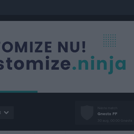
Nästa match
8
Gnesta FF
30 aug, 00:00
Gnesta