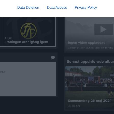
Senast uppladdade video
Data Deletion
Data Access
Privacy Policy
18 jul
Träningen drar igång igen!
Ingen video uppladdad
Logga in och ladda upp ert första 
Senast uppdaterade alb
tera
Sammandrag 26 maj 2024
35 bilder