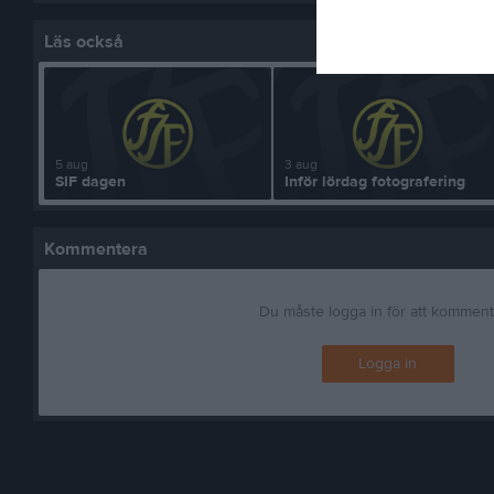
Läs också
5 aug
3 aug
SIF dagen
Inför lördag fotografering
Kommentera
Du måste logga in för att kommen
Logga in