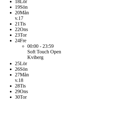
18
Lör
19
Sön
20
Mån
v.17
21
Tis
22
Ons
23
Tor
24
Fre
00:00 - 23:59
Soft Touch Open
Kviberg
25
Lör
26
Sön
27
Mån
v.18
28
Tis
29
Ons
30
Tor