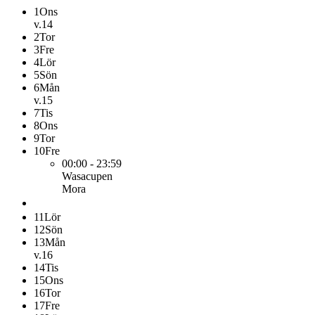
1
Ons
v.14
2
Tor
3
Fre
4
Lör
5
Sön
6
Mån
v.15
7
Tis
8
Ons
9
Tor
10
Fre
00:00 - 23:59
Wasacupen
Mora
11
Lör
12
Sön
13
Mån
v.16
14
Tis
15
Ons
16
Tor
17
Fre