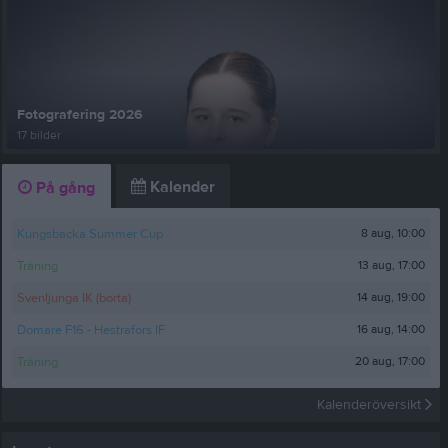
Fotografering 2026
17 bilder
Kalender
På gång
8 aug, 10:00
Kungsbacka Summer Cup
13 aug, 17:00
Träning
14 aug, 19:00
Svenljunga IK (borta)
16 aug, 14:00
Domare F16 - Hestrafors IF
20 aug, 17:00
Träning
Kalenderöversikt