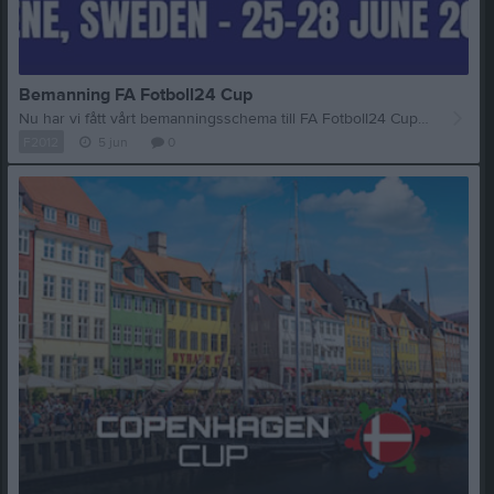
Bemanning FA Fotboll24 Cup
Nu har vi fått vårt bemanningsschema till FA Fotboll24 Cup. Som många vet är detta föreningens absolut största arrangemang och en väldigt viktig inkomstkälla för att vi ska kunna fortsätta utveckla vår ungdomsverksamhet och ge våra tjejer bra förutsättningar framåt. Det är också en riktigt rolig helg för hela Skene när lag från hela landet kommer hit och hela bygden fylls av fotboll. Vi har fått i uppgift att bemanna hamburgarkiosken på söndagen under följande tider: Söndag – Hamburgare 08:00 –11:00 Tyra O, Tyra H, Thea, Maja, Aziza, Lea Söndag – Hamburgare 11:00 –13:30 Othilia, Linnea, Jalyn, Julie, Hazira Söndag – Hamburgare 13:00 –15:30 Melanie, Felicia, Nicole, Livia, Hafsa, Alma Totalt är det 17 platser som ska fyllas och eftersom vi är exakt 17 spelare i laget kommer alla familjer att få ett pass, inklusive oss ledare som också är med och hjälper till. Vi vet att det alltid är mycket som händer för alla familjer, men sådana här arrangemang bygger mycket av det som gör att föreningen fungerar och utvecklas. Samtidigt brukar det faktiskt vara ganska trevligt. Man träffar andra föräldrar, ser matcher och får vara mitt i allt som händer under cuphelgen. Tack på förhand för att ni ställer upp och hjälper till. Det uppskattas verkligen.
F2012
5 jun
0