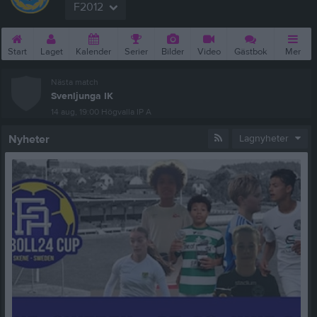
F2012
Start
Laget
Kalender
Serier
Bilder
Video
Gästbok
Mer
Nästa match
Svenljunga IK
14 aug, 19:00
Högvalla IP A
Nyheter
Lagnyheter