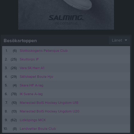
Besökartoppen
Länet
1.
(6)
Slottsskogens Petanque Club
2.
(25)
Skultorps IF
3.
(26)
Vara SK Herr A1
4.
(29)
Sällskapet Boule Hjo
5.
(4)
Skara HF A-lag
6.
(78)
IK Svane A-lag
7.
(10)
Mariestad BoIS Hockey Ungdom U18
8.
(13)
Mariestad BoIS Hockey Ungdom U20
9.
(62)
Lidköpings MCK
10.
(8)
Landvetter Boule Club