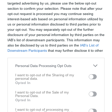
targeted advertising by us, please use the below opt-out
F2012
7 maj
section to confirm your selection. Please note that after your
Visa fler nyheter
opt-out request is processed you may continue seeing
interest-based ads based on personal information utilized by
Nyheter från föreningen
us or personal information disclosed to third parties prior to
your opt-out. You may separately opt-out of the further
Skene Marten Cup 2026 - anmäl ditt lag!
disclosure of your personal information by third parties on the
IAB’s list of downstream participants. This information may
3 aug
Fantastisk insats av Skene IF U17 i Eskilscupen!
also be disclosed by us to third parties on the
IAB’s List of
21 jul
Skene Marten 11-12 september 2026 - boka plats!
Downstream Participants
that may further disclose it to other
21 jul
Viktig info om betalning med Fritidskortet 2026
third parties.
28 jun
FA CUP24 på Vävarevallen
Personal Data Processing Opt Outs
I want to opt-out of the Sharing of my
personal data.
Opted In
I want to opt-out of the Sale of my
Personal Data.
Opted In
I want to opt-out of processing my