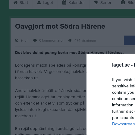
Start
Laget
Kalender
Serier
Bild
Oavgjort mot Södra Härene
9 jun
0
kommentarer
474
visningar
Det blev delad poäng borta mot Södra Härene i lördags.
laget.se -
Lördagens match spelades på konstgräs i Vårgårda, och det va
i första halvlek. Vi gör en okej halvlek och har ett gäng chanser 
halvleken ut.
If you wish 
sensitive in
Andra halvlek är bättre från vår sida och trots en tidig utvisning
confirm you
rejält. Hemmalaget tar ledningen efter timmen spelad men får sjä
continue se
och efter det är det vi som trycker på. Vi kvitterar till 1-1 med 
information 
lyckas inte riktigt skapa den där självklara målchansen för ett led
further disc
matchen ut.
participants
Downstream 
En rejäl upphämtning i andra gör att det känns surt direkt efter ma