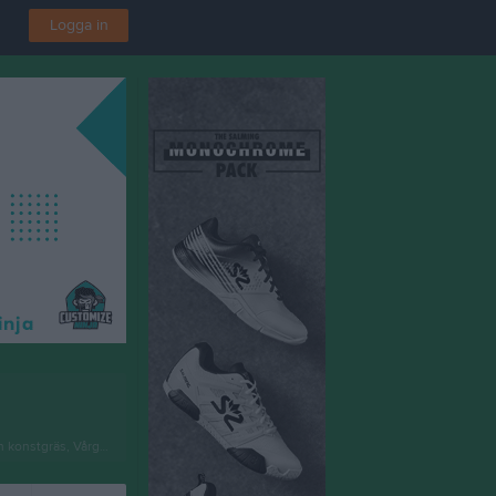
Logga in
 konstgräs, Vårgårda