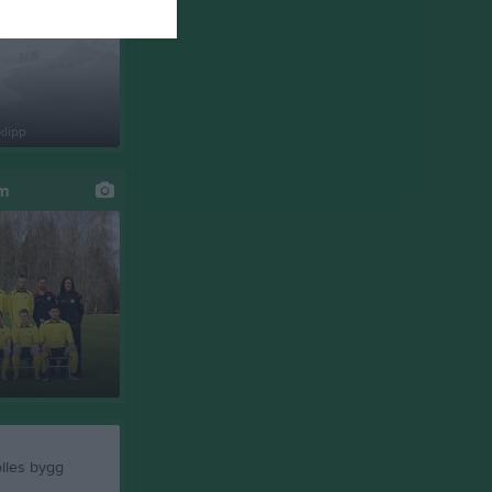
klipp
um