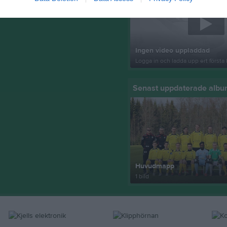
Ingen video uppladdad
Logga in och ladda upp ert första 
Senast uppdaterade alb
Huvudmapp
1 bild