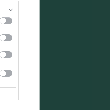
i börjar 18:30
o 260727
go 260720