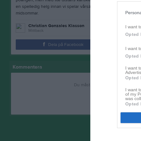
poängen, men med lite distans kanske ett oavgjort resultat var rä
en spelledig helg innan vi spelar vårsäsongen sista match bort
Persona
midsommar.
Christian Gonzales Klasson
I want t
Mittback
Opted 
Dela på Facebook
I want t
Opted 
Kommentera
I want 
Advertis
Opted 
Du måste logga in för att kommen
I want t
of my P
was col
Logga in
Opted 