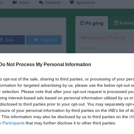
er
Video
Gästbok
Sponsorer
Kalend
På gång
Wårgårda City FF (borta)
Dela
Tweeta
Träning
Träning
Do Not Process My Personal Information
r hemmalaget som hade mest boll
Annelunds IF (hemma)
att ta ledningen, men 0-0 står sig
to opt-out of the sale, sharing to third parties, or processing of your per
Träning
formation for targeted advertising by us, please use the below opt-out s
 på Kevin så spelar vi upp oss
r selection. Please note that after your opt-out request is processed y
K
lva en man utvisad strax därefter
eing interest-based ads based on personal information utilized by us or
10 minuter kvar genom Olof men
disclosed to third parties prior to your opt-out. You may separately opt-
ningsmål, utan 1-1 står sig
losure of your personal information by third parties on the IAB’s list of
. This information may also be disclosed by us to third parties on the
IA
Participants
that may further disclose it to other third parties.
tch att inte ha tagit alla 3