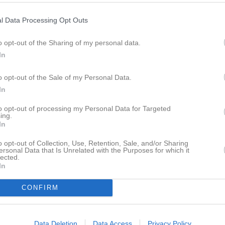
ttvist ändå. Nu väntar ytterligare
a mot Östadkulle dagen innan
l Data Processing Opt Outs
o opt-out of the Sharing of my personal data.
In
Dela på Twitter
o opt-out of the Sale of my Personal Data.
In
Nyheter från föreningen
to opt-out of processing my Personal Data for Targeted
SIF Drive-In-Bingo 260803 V
ing.
In
27 jul
Sandhems IF Drive-In-Bing
tera
15 jul
Sandhems IF Drive-In-Bin
o opt-out of Collection, Use, Retention, Sale, and/or Sharing
ersonal Data that Is Unrelated with the Purposes for which it
12 jul
SIF Drive-In-Bingo 260713
lected.
In
6 jul
SIF Drive-In Bingo 260706
CONFIRM
Senast uppladdade video
Data Deletion
Data Access
Privacy Policy