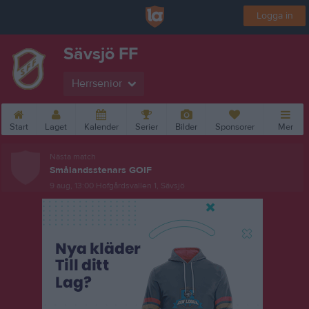
Logga in
Sävsjö FF
Herrsenior
Start
Laget
Kalender
Serier
Bilder
Sponsorer
Mer
Nästa match
Smålandsstenars GOIF
9 aug, 13:00
Hofgårdsvallen 1, Sävsjö