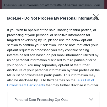
I pausen var vi överens om att fortsätta på samma sätt även i den
andra halvleken.
laget.se -
Do Not Process My Personal Information
Vi klev ut med en bra känsla och upplevde att motståndarna
började tröttna. Vi skapade flera bra möjligheter att utöka vår
If you wish to opt-out of the sale, sharing to third parties, or
ledning, men utan att få in bollen. Istället kom kvitteringen till 1–1
processing of your personal or sensitive information for
efter en snabb omställning från Smålandsstenar.
targeted advertising by us, please use the below opt-out
section to confirm your selection. Please note that after your
Trots baklängesmålet fortsatte vi att trycka på och var vid flera
opt-out request is processed you may continue seeing
tillfällen nära att återta ledningen. Men effektiviteten saknades,
interest-based ads based on personal information utilized by
och i den 85:e minuten drabbades vi återigen av en kontring som
us or personal information disclosed to third parties prior to
resulterade i 2–1 till hemmalaget – vilket också blev slutresultatet.
your opt-out. You may separately opt-out of the further
disclosure of your personal information by third parties on the
Detta innebär två snarlika förluster på kort tid, något vi kommer att
IAB’s list of downstream participants. This information may
analysera och diskutera vidare under veckan. Samtidigt finns det
also be disclosed by us to third parties on the
IAB’s List of
mycket positivt att ta med sig. Vi spelar en fin fotboll och visar
Downstream Participants
that may further disclose it to other
goda tendenser med vårt unga lag, vilket ger oss trygghet inför
third parties.
fortsättningen.
Personal Data Processing Opt Outs
Nu riktar vi fokus framåt mot nästa match mot Bosna IF. Vi
kommer att fortsätta bygga vidare på vår spelidé och behålla den