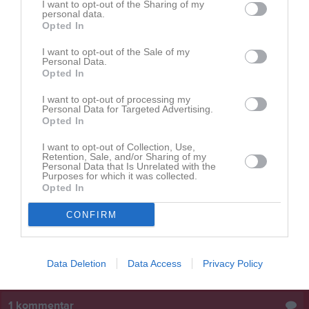
I want to opt-out of the Sharing of my
starka lagandan samt positivitet som finns i gruppen.
personal data.
Opted In
Vi vill också rikta ett stort tack till våra supportrar som var på plats
I want to opt-out of the Sale of my
och stöttade oss, samt till er som följde matchen via Min Fotboll.
Personal Data.
Vi ser fram emot att tillsammans jaga tre poäng nästa helg.
Opted In
Petar Velickovic
I want to opt-out of processing my
Tränare
Personal Data for Targeted Advertising.
Opted In
Dela
Tweeta
I want to opt-out of Collection, Use,
Retention, Sale, and/or Sharing of my
Personal Data that Is Unrelated with the
Purposes for which it was collected.
Läs också
Opted In
CONFIRM
1 aug
Data Deletion
Data Access
Privacy Policy
Felaktig träningsmatch i Min Fotboll
1
kommentar