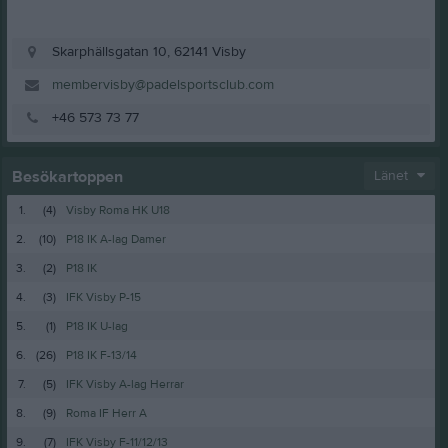
Skarphällsgatan 10, 62141 Visby
membervisby@padelsportsclub.com
+46 573 73 77
Besökartoppen
Länet
1.
(4)
Visby Roma HK U18
2.
(10)
P18 IK A-lag Damer
3.
(2)
P18 IK
4.
(3)
IFK Visby P-15
5.
(1)
P18 IK U-lag
6.
(26)
P18 IK F-13/14
7.
(5)
IFK Visby A-lag Herrar
8.
(9)
Roma IF Herr A
9.
(7)
IFK Visby F-11/12/13