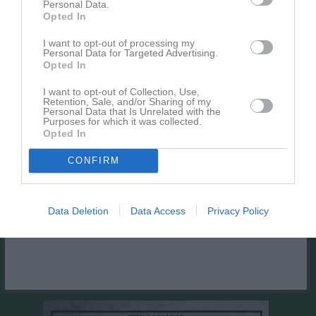
Personal Data.
Inget album finns skapat
Opted In
Logga in som administratör och skapa ert första album
I want to opt-out of processing my
Personal Data for Targeted Advertising.
Kalender
På gång
Opted In
I want to opt-out of Collection, Use,
Retention, Sale, and/or Sharing of my
Inga kommande aktiviteter
Personal Data that Is Unrelated with the
Purposes for which it was collected.
Opted In
Kalenderöversikt
CONFIRM
Facebook
Data Deletion
Data Access
Privacy Policy