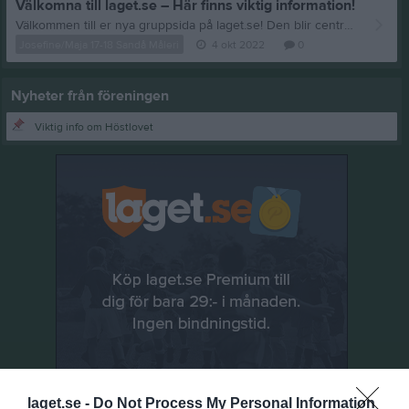
Välkomna till laget.se – Här finns viktig information!
Välkommen till er nya gruppsida på laget.se! Den blir central i all kommunikation mellan aktiva, ledare, föräldrar och andra intresserade. För att komma igång direkt med en bra kommunikation i och omkring gruppen finns ett antal viktiga punkter för sidans administratör: • Logga in och lägga till alla aktiva och ledare under Medlemmar. • Fylla på kalendern med alla inplanerade aktiviteter. Matcher läggs till via Serier medan träningar och andra aktiviteter läggs till via Aktiviteter. • Skriv nyheter löpande och berätta om verksamheten. I takt med att nya nyheter läggs till kommer den här nyhetstexten att försvinna. Om någon i gruppen har frågor om laget.se är man alltid välkommen att kontakta vår support på support@laget.se eller 019-15 44 00. Varmt välkomna till laget.se!
Josefine/Maja 17-18 Sandå Måleri
4 okt 2022
0
Nyheter från föreningen
Viktig info om Höstlovet
laget.se -
Do Not Process My Personal Information