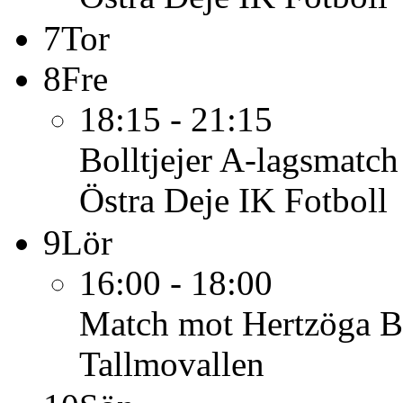
7
Tor
8
Fre
18:15 - 21:15
Bolltjejer A-lagsmatch
Östra Deje IK Fotboll
9
Lör
16:00 - 18:00
Match mot Hertzöga 
Tallmovallen