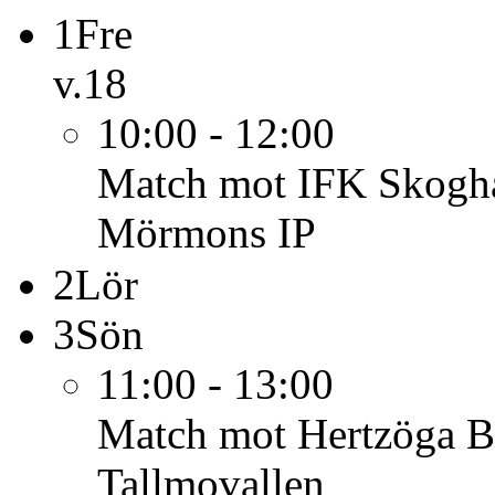
1
Fre
v.18
10:00 - 12:00
Match mot IFK Skoghal
Mörmons IP
2
Lör
3
Sön
11:00 - 13:00
Match mot Hertzöga 
Tallmovallen