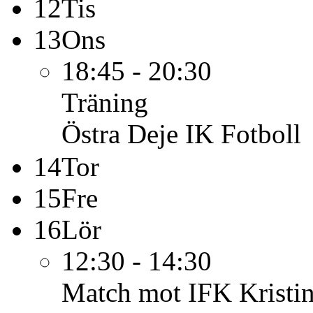
12
Tis
13
Ons
18:45 - 20:30
Träning
Östra Deje IK Fotboll
14
Tor
15
Fre
16
Lör
12:30 - 14:30
Match mot IFK Kristi