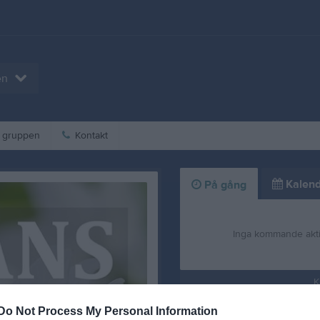
en
gruppen
Kontakt
Kalend
På gång
Inga kommande akti
K
Do Not Process My Personal Information
Nyheter från föreningen