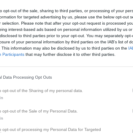
Veckans bana v.30-32
to opt-out of the sale, sharing to third parties, or processing of your per
formation for targeted advertising by us, please use the below opt-out s
2 aug
Resultat Terrängloppet Di
r selection. Please note that after your opt-out request is processed y
29 jul
Snart dags för terränglopp
eing interest-based ads based on personal information utilized by us or
disclosed to third parties prior to your opt-out. You may separately opt-
14 jul
Resultat Poängtävling 6
losure of your personal information by third parties on the IAB’s list of
13 jul
Terrängloppet Digerdöden
. This information may also be disclosed by us to third parties on the
IA
Participants
that may further disclose it to other third parties.
Senast uppladdade video
Dela
Tweeta
l Data Processing Opt Outs
senast tis kl 15
o opt-out of the Sharing of my personal data.
In
elssons möbler kl 19
Ingen video uppladdad
o opt-out of the Sale of my Personal Data.
Logga in och ladda upp ert första 
d klubbstugan kl 18
In
a kl 19
Senast uppdaterade alb
to opt-out of processing my Personal Data for Targeted