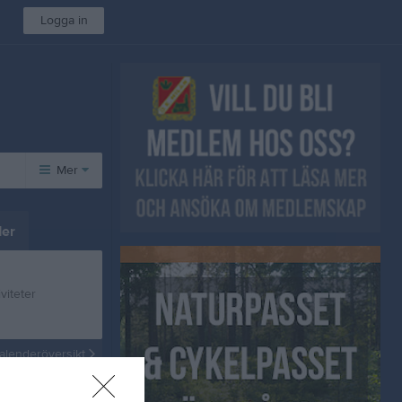
Logga in
Mer
Övrigt
er
Besökarstatistik
viteter
alenderöversikt