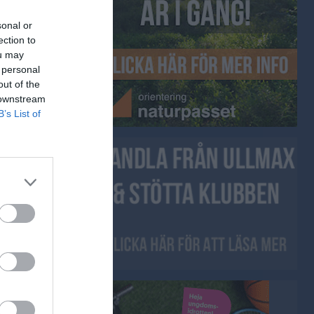
sonal or
ection to
gerdöden
ou may
et Digerdöden
 personal
out of the
 downstream
B’s List of
klipp
um