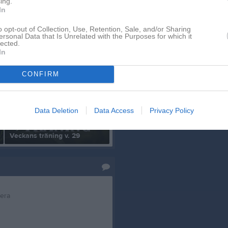
ing.
In
o opt-out of Collection, Use, Retention, Sale, and/or Sharing
Dela på Twitter
ersonal Data that Is Unrelated with the Purposes for which it
lected.
In
Inget album finns skapat
Logga in som administratör och sk
CONFIRM
album
Data Deletion
Data Access
Privacy Policy
13 jul
Veckans träning v. 29
tera