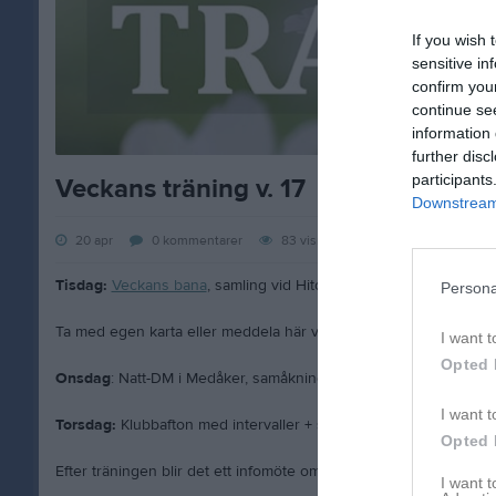
If you wish 
sensitive in
confirm you
continue se
information 
further disc
participants
Veckans träning v. 17
Downstream 
20 apr
0
kommentarer
83
visningar
Tisdag:
Veckans bana
, samling vid Hitorpsbadet kl 18
Persona
Ta med egen karta eller meddela här vilken/vilka banor du vill ha 
I want t
Opted 
Onsdag
: Natt-DM i Medåker, samåkning för de som vill från Isra
I want t
Torsdag:
Klubbafton med intervaller + styrkeövningar, samling vi
Opted 
Efter träningen blir det ett infomöte om TIOMILA, start för mötet c
I want 