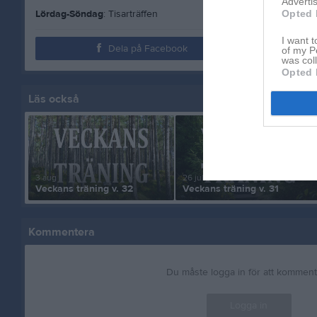
Advertis
Opted 
Lördag-Söndag
: Tisarträffen
I want t
Dela på Facebook
of my P
was col
Opted 
Läs också
3 aug
26 jul
Veckans träning v. 32
Veckans träning v. 31
Kommentera
Du måste logga in för att kommen
Logga in