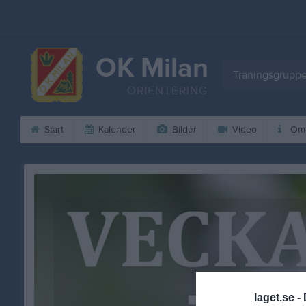
OK Milan
Träningsgrupp
ORIENTERING
Start
Kalender
Bilder
Video
Om 
laget.se -