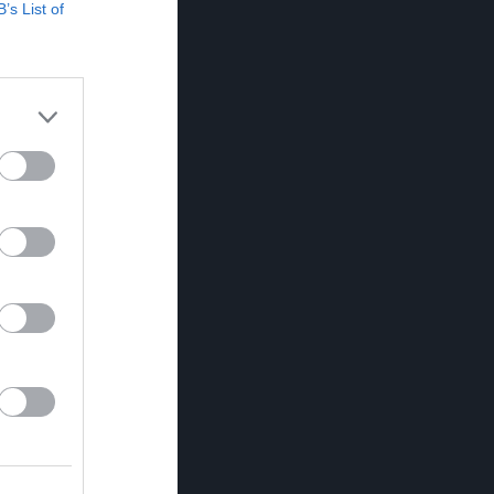
B’s List of
5
tafett under D...