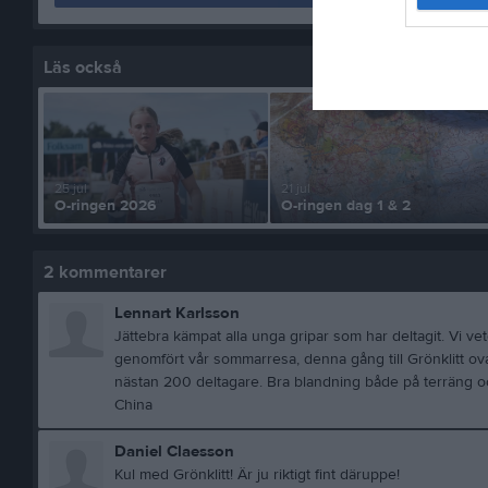
Läs också
25 jul
21 jul
O-ringen 2026
O-ringen dag 1 & 2
2
kommentarer
Lennart Karlsson
Jättebra kämpat alla unga gripar som har deltagit. Vi ve
genomfört vår sommarresa, denna gång till Grönklitt o
nästan 200 deltagare. Bra blandning både på terräng oc
China
Daniel Claesson
Kul med Grönklitt! Är ju riktigt fint däruppe!