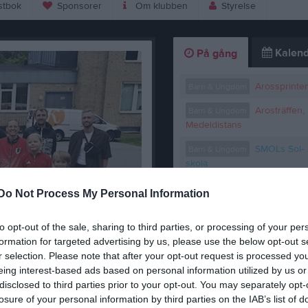
tbok
Sponsorer
Om klubben
Styrelse
Kalend
På gång
Arossprinte
Barn & Ungdom
Arosträffen,
Barn & Ungdom
Medeldistans
SMOLs Sol-
Barn & Ungdom
skola
Melkers
Barn & Ungdom
Do Not Process My Personal Information
Minne - 2manna Sprintstafett
Träning
Barn & Ungdom
to opt-out of the sale, sharing to third parties, or processing of your per
formation for targeted advertising by us, please use the below opt-out s
K
r selection. Please note that after your opt-out request is processed y
eing interest-based ads based on personal information utilized by us or
disclosed to third parties prior to your opt-out. You may separately opt-
losure of your personal information by third parties on the IAB’s list of