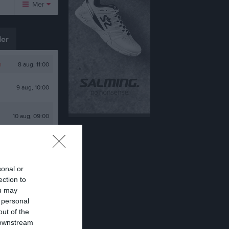
Mer
Huvudmeny
er
Kontakt
Länkar
n
8 aug, 11:00
Dokument
9 aug, 10:00
Tjäna pengar
Cupguiden
10 aug, 09:00
13 aug, 18:00
.
18 aug, 18:00
sonal or
ection to
alenderöversikt
ou may
 personal
out of the
 downstream