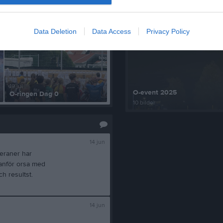
Senast uppdaterade alb
Data Deletion
Data Access
Privacy Policy
19 jul
O-event 2025
O-ringen Dag 0
10 bilder
14 jun
teraner har
vanför orsa med
h resultst.
14 jun