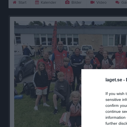
Start
Kalender
Bilder
Video
Gäs
laget.se -
If you wish 
sensitive in
confirm you
continue se
information 
further disc