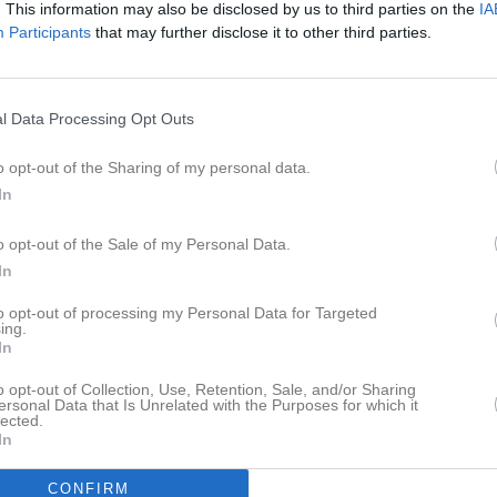
. This information may also be disclosed by us to third parties on the
IA
Participants
that may further disclose it to other third parties.
l Data Processing Opt Outs
Dela
Tweeta
på olika platser i Eskilstuna. Vi
o opt-out of the Sharing of my personal data.
larsjukhuset, i Kjula och i
In
t en etapp och flera som utmanat
o opt-out of the Sale of my Personal Data.
In
Senast uppladdade video
) ser vi att vi kniper inte mindre
h Felix och Alfred i H14.
to opt-out of processing my Personal Data for Targeted
mar.
ing.
In
o opt-out of Collection, Use, Retention, Sale, and/or Sharing
ersonal Data that Is Unrelated with the Purposes for which it
lected.
In
Start D10 Daladubbeln 202
Molly och Anna från SMOL sprang S
Dela på Twitter
CONFIRM