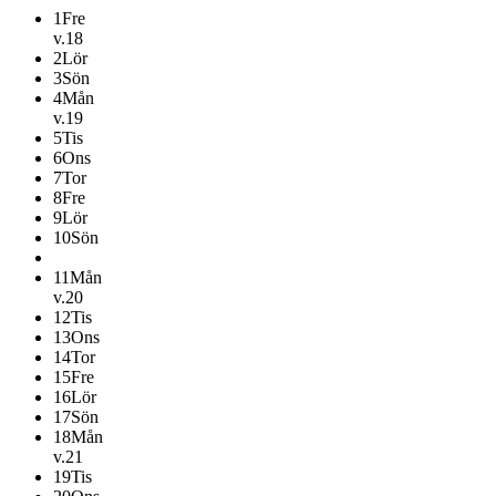
1
Fre
v.18
2
Lör
3
Sön
4
Mån
v.19
5
Tis
6
Ons
7
Tor
8
Fre
9
Lör
10
Sön
11
Mån
v.20
12
Tis
13
Ons
14
Tor
15
Fre
16
Lör
17
Sön
18
Mån
v.21
19
Tis