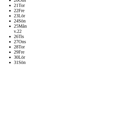
20
Ons
21
Tor
22
Fre
23
Lör
24
Sön
25
Mån
v.22
26
Tis
27
Ons
28
Tor
29
Fre
30
Lör
31
Sön