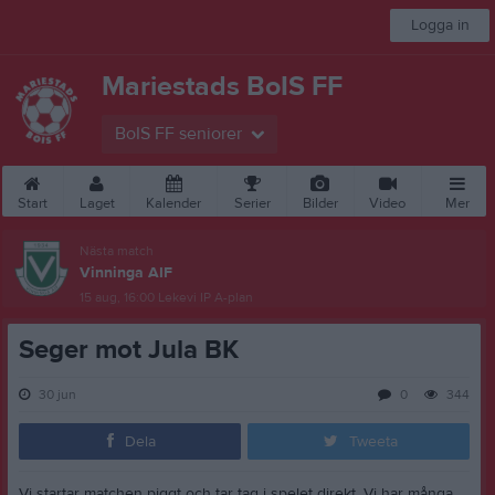
Logga in
Mariestads BoIS FF
BoIS FF seniorer
Start
Laget
Kalender
Serier
Bilder
Video
Mer
Nästa match
Vinninga AIF
15 aug, 16:00
Lekevi IP A-plan
Seger mot Jula BK
30 jun
0
344
Dela
Tweeta
Vi startar matchen piggt och tar tag i spelet direkt. Vi har många