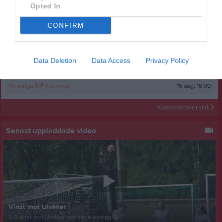
På gång
Opted In
10 aug, 18:00
Träning
CONFIRM
11 aug, 17:30
Träning
13 aug, 18:00
Träning
Data Deletion
Data Access
Privacy Policy
14 aug, 17:00
Städjobb på Ronny o Ragge
15 aug, 16:00
Vinninga AIF (hemma)
Kalenderöversikt
Senast uppladdade video
Vinst mot Ulvåker
3-0 vinst mot Ulvåker och serieledning 😁