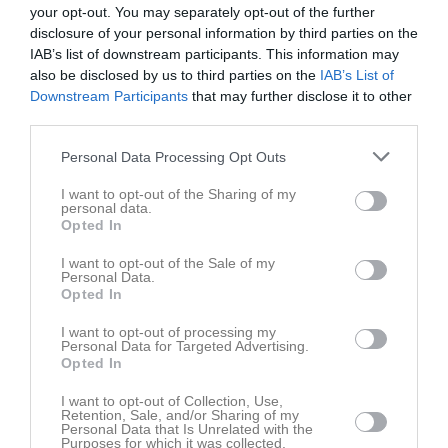
trycker in 6-0 som också blir slutresultatet.
your opt-out. You may separately opt-out of the further
Sett till hela matchen gör vi en fin insats där vi kombinerar vårat
disclosure of your personal information by third parties on the
fina passningsspel med några djupledsbollar. Defensiven är stabil
IAB’s list of downstream participants. This information may
och vi släpper inte fram Jula till några farligheter.
also be disclosed by us to third parties on the
IAB’s List of
En fin laginsats där alla ska plussas för sina fina insatser.
Downstream Participants
that may further disclose it to other
third parties.
Patrik Werner Jarl
Ass. Tränare
Personal Data Processing Opt Outs
I want to opt-out of the Sharing of my
Dela
Tweeta
personal data.
Opted In
Kommentera
I want to opt-out of the Sale of my
Personal Data.
Opted In
Du måste logga in för att kommentera
I want to opt-out of processing my
Personal Data for Targeted Advertising.
Logga in
Opted In
I want to opt-out of Collection, Use,
Retention, Sale, and/or Sharing of my
Personal Data that Is Unrelated with the
Purposes for which it was collected.
Kalender