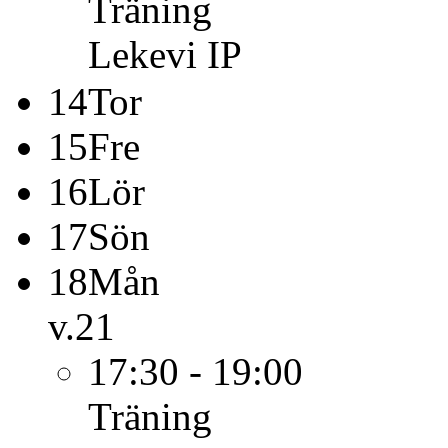
Träning
Lekevi IP
14
Tor
15
Fre
16
Lör
17
Sön
18
Mån
v.21
17:30 - 19:00
Träning