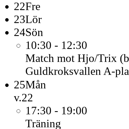
22
Fre
23
Lör
24
Sön
10:30 - 12:30
Match mot Hjo/Trix (b
Guldkroksvallen A-pl
25
Mån
v.22
17:30 - 19:00
Träning