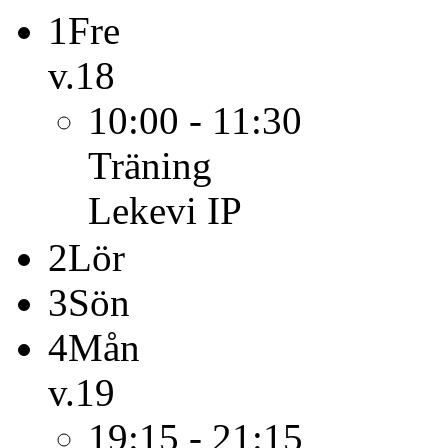
1
Fre
v.18
10:00 - 11:30
Träning
Lekevi IP
2
Lör
3
Sön
4
Mån
v.19
19:15 - 21:15