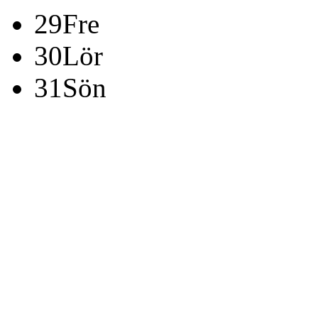
29
Fre
30
Lör
31
Sön