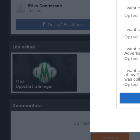
Erika Danielsson
I want t
Tränare
Opted 
Dela på Facebook
I want t
Opted 
Läs också
I want 
Advertis
Opted 
I want t
of my P
was col
31 jul
Opted 
Uppstart träningar
Kommentera
Du måste logga in för att kommen
Logga in