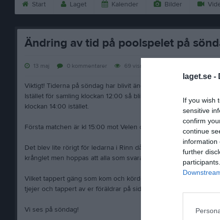
Start
Laget
Kalender
Bilder
Vid
Ändring av tid på poolspelet på sönd
13 maj
0
kommentarer
69
visningar
laget.se -
Viktigt! Tiderna på söndag har blivit ändrade.
Istället för samling klockan 12:00 så blir det klockan 14:00 på Rinn
If you wish 
klockan 14:00 istället.
sensitive in
confirm you
Första matchen är kl 15:00 mot Velen och nästa mot Rottneros kl
continue se
information 
Det blev lite rörigt för ledarna i Rinn då någon mixtrat med tider
further disc
krånglet men hoppas att alla som svarat att de kommer fortfaran
participants
Downstream 
Vilket tappert gäng som kom och körde första utomhusträningen 
tjejer och tappert av er föräldrar på sidan
Vi ses på söndag!
Persona