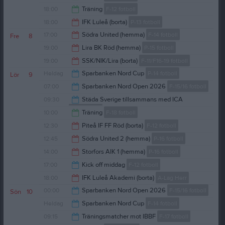
18:00
18:00
Träning
F-12 fotboll
19:15
18:00
IFK Luleå (borta)
P-13 fotboll
19:15
17:00
Södra United (hemma)
F-14 fotboll
Fre
8
20:00
19:00
Lira BK Röd (hemma)
P-15 fotboll
19:00
19:00
SSK/NIK/Lira (borta)
F-11/F16-19 fotboll
21:00
Heldag
Sparbanken Nord Cup
P-14 fotboll
Lör
9
21:00
07:00
Sparbanken Nord Open 2026
F-15/16 fotboll
09:30
Städa Sverige tillsammans med ICA
P-13 fotboll
00:00
10:00
Träning
F-18 fotboll
13:30
12:30
Piteå IF FF Röd (borta)
F-12 fotboll
11:15
12:45
Södra United 2 (hemma)
P-16 fotboll
14:30
14:00
Storfors AIK 1 (hemma)
P-16 fotboll
14:45
17:00
Kick off middag
F-12 fotboll
16:00
18:00
IFK Luleå Akademi (borta)
A-Lag Herr
18:30
00:00
Sparbanken Nord Open 2026
F-15/16 fotboll
Sön
10
20:00
Heldag
Sparbanken Nord Cup
F-14 fotboll
18:00
09:15
Träningsmatcher mot IBBF
F-17 fotboll