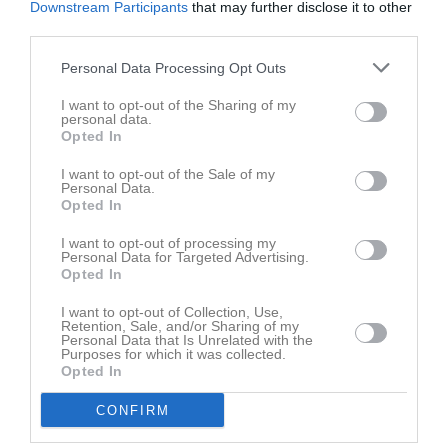
Downstream Participants
that may further disclose it to other
11:15
11:00
Lira BK Gul (hemma)
F-12 fotboll
third parties.
11:15
11:15
Träning
P-13 fotboll
13:00
13:00
Notvikens IK 2 (hemma)
A-Lag Herr
Personal Data Processing Opt Outs
12:30
15:00
Träning
F-17 fotboll
I want to opt-out of the Sharing of my
15:00
15:30
Piteå IF FF 2 (borta)
P-16 fotboll
personal data.
Opted In
16:15
16:15
Träning
F-14 fotboll
17:30
17:30
Träning
P-17 fotboll
I want to opt-out of the Sale of my
Personal Data.
17:30
18:00
Träning
U19 Dam Ishockey
Opted In
18:45
18:00
Träning
F-13 fotboll
19:30
I want to opt-out of processing my
18:30
Alviks IK (hemma)
Herrar div. 5
Personal Data for Targeted Advertising.
19:00
18:45
Träning
F-11/F16-19 fotboll
Opted In
20:30
I want to opt-out of Collection, Use,
20:15
Retention, Sale, and/or Sharing of my
Personal Data that Is Unrelated with the
16:45
Träning
F-14 fotboll
v.21
Mån
18
Purposes for which it was collected.
Opted In
18:00
Träning
P-15 fotboll
18:00
18:00
Träning
U19 Dam Ishockey
CONFIRM
19:15
18:15
Träning
A-Lag Herr