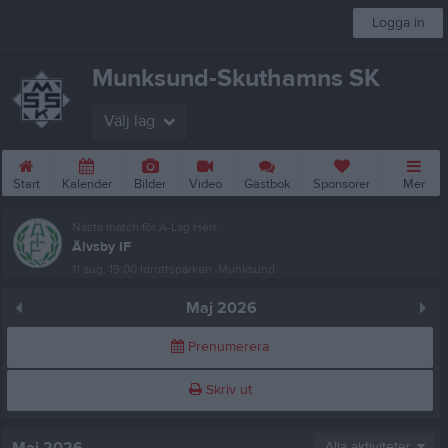
Logga in
Munksund-Skuthamns SK
Välj lag
Start
Kalender
Bilder
Video
Gästbok
Sponsorer
Mer
Nästa match för A-Lag Herr
Älvsby IF
11 aug, 19:00
Idrottsparken, Munksund
Maj 2026
Prenumerera
Skriv ut
Alla aktiviteter