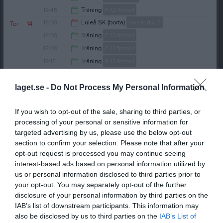
21:00
19:45
Träning
F-12 fotboll
21:00
16:00
Luleå SK (borta)
Herrar div. 5
Tor
14
21:00
18:00
Träning
F-13 fotboll
17:45
18:00
Träning
F-12 fotboll
19:15
19:15
Träning
P-13 fotboll
19:15
Fre
15
20:30
Heldag
Sparbanken nord
P-18 fotboll
laget.se -
Do Not Process My Personal Information
Lör
16
Heldag
Sparbanken Nord Cup
P-17 fotboll
If you wish to opt-out of the sale, sharing to third parties, or
07:00
Träning
F-18 fotboll
processing of your personal or sensitive information for
07:30
Sparbanken Nord Open 2026
F-19 Fotboll
targeted advertising by us, please use the below opt-out
18:00
08:00
Sparbanken Nord Cup
F-17 fotboll
section to confirm your selection. Please note that after your
15:00
08:00
Sparbanken Nord Cup
P-19 Fotboll
opt-out request is processed you may continue seeing
18:00
interest-based ads based on personal information utilized by
14:00
Luleå FC (borta)
P-14 fotboll
us or personal information disclosed to third parties prior to
16:00
15:00
Storfors AIK (hemma)
F-15/16 fotboll
your opt-out. You may separately opt-out of the further
16:00
15:00
Storfors AIK 1 (hemma)
F-15/16 fotboll
disclosure of your personal information by third parties on the
16:15
10:00
Träning
F-20 Fotboll
Sön
17
IAB’s list of downstream participants. This information may
17:00
10:00
Träning
P-20 Fotboll
also be disclosed by us to third parties on the
IAB’s List of