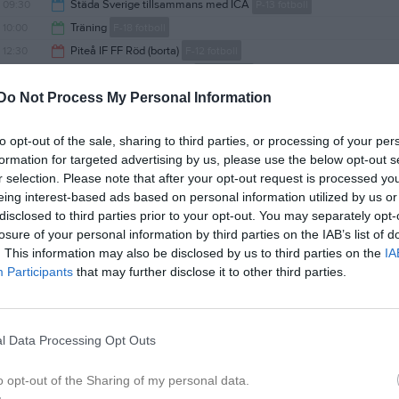
09:30
Städa Sverige tillsammans med ICA
P-13 fotboll
00:00
10:00
Träning
F-18 fotboll
13:30
12:30
Piteå IF FF Röd (borta)
F-12 fotboll
11:15
12:45
Södra United 2 (hemma)
P-16 fotboll
14:30
Do Not Process My Personal Information
14:00
Storfors AIK 1 (hemma)
P-16 fotboll
14:45
17:00
Kick off middag
F-12 fotboll
to opt-out of the sale, sharing to third parties, or processing of your per
16:00
18:00
IFK Luleå Akademi (borta)
A-Lag Herr
formation for targeted advertising by us, please use the below opt-out s
18:30
00:00
Sparbanken Nord Open 2026
F-15/16 fotboll
r selection. Please note that after your opt-out request is processed y
20:00
Heldag
Sparbanken Nord Cup
F-14 fotboll
eing interest-based ads based on personal information utilized by us or
18:00
09:15
Träningsmatcher mot IBBF
F-17 fotboll
disclosed to third parties prior to your opt-out. You may separately opt-
losure of your personal information by third parties on the IAB’s list of
10:00
Träning
F-19 Fotboll
. This information may also be disclosed by us to third parties on the
IA
11:00
10:00
Träning
P-20 Fotboll
Participants
that may further disclose it to other third parties.
11:15
11:00
Träning
F-13 fotboll
11:15
11:00
Träning
P-13 fotboll
12:30
12:30
Träning
F-20 Fotboll
l Data Processing Opt Outs
12:30
13:45
Träning
P-19 Fotboll
13:45
14:00
Gammelstad IF Vit (borta)
P-11 fotboll
o opt-out of the Sharing of my personal data.
15:00
16:00
IFK Kalix 2 (borta)
P-15 fotboll