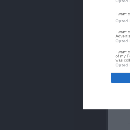
Opted 
I want t
Opted 
I want 
Advertis
Opted 
I want t
Mån
11
of my P
was col
Opted 
Tis
12