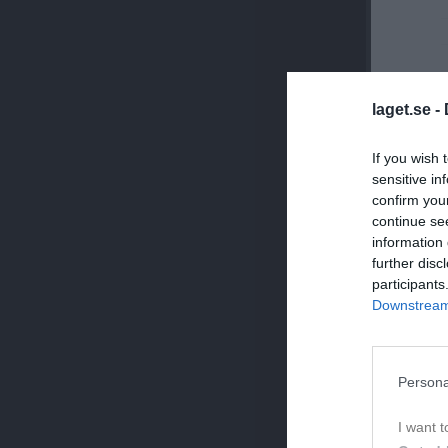
laget.se -
If you wish 
sensitive in
Sön
10
confirm you
continue se
information 
further disc
participants
Downstream 
Persona
I want t